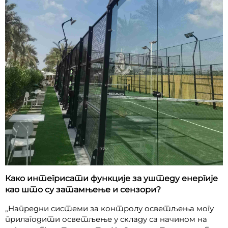
Како интегрисати функције за уштеду енергије
као што су затамњење и сензори?
„Напредни системи за контролу осветљења могу
прилагодити осветљење у складу са начином на