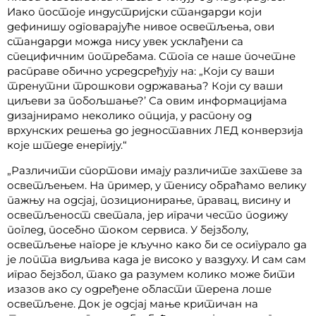
Иако постоје индустријски стандарди који
дефинишу одговарајуће нивое осветљења, ови
стандарди можда нису увек усклађени са
специфичним потребама. Стога се наше почетне
расправе обично усредсређују на: „Који су ваши
тренутни трошкови одржавања? Који су ваши
циљеви за побољшање?’ Са овим информацијама
дизајнирамо неколико опција, у распону од
врхунских решења до једноставних ЛЕД конверзија
које штеде енергију.“
„Различити спортови имају различите захтеве за
осветљењем. На пример, у тенису обраћамо велику
пажњу на одсјај, позиционирање, правац, висину и
осветљеност светала, јер играчи често подижу
поглед, посебно током сервиса. У бејзболу,
осветљење нагоре је кључно како би се осигурало да
је лопта видљива када је високо у ваздуху. И сам сам
играо бејзбол, тако да разумем колико може бити
изазов ако су одређене области терена лоше
осветљене. Док је одсјај мање критичан на