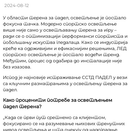
2024-08-12
У области терена за падел, осветљење је постало
фокусна тачка. Модерно спортско осветљење
више није само у осветљавању терена за игру –
ради се о оптимизацији перформанси спортиста и
побољшању искуства гледалаца. Како се индустрија
креће ка одрживијим и ефикаснијим решењима, ЛЕД
спортско осветљење је постало водећи тренд.
Међутим, процес од одабира до инсталације није
без изазова.
Испод је најновије истраживање ССТД ПАДЕЛ у вези
са кључним разматрањима у осветљењу терена за
падел.
Како проценити потребе за осветљењем
падел терена?
„Када се први пут сретнемо са клијентом,
фокусирамо се на разумевање њихових тренутних
нивоа осветљења и шта очекују од надоградње.