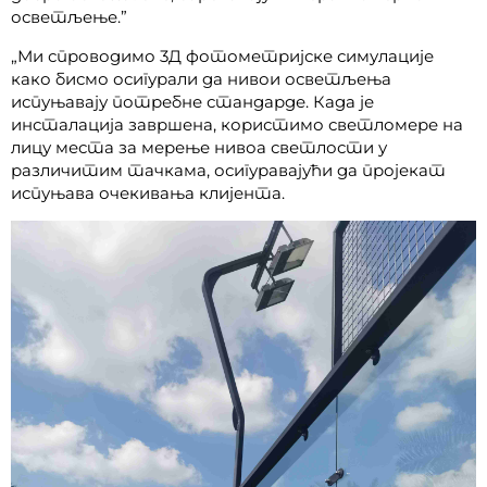
осветљење.”
„Ми спроводимо 3Д фотометријске симулације
како бисмо осигурали да нивои осветљења
испуњавају потребне стандарде. Када је
инсталација завршена, користимо светломере на
лицу места за мерење нивоа светлости у
различитим тачкама, осигуравајући да пројекат
испуњава очекивања клијента.