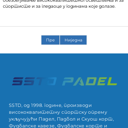
обезбеђивање висококвалитетног осветљења и за
спортисте и за гледаоце у годинама које долазе.
Пре
Ниједна
SSTD, од 1998. године, производи
висококвалитетну спортску опрему
укључујући Падел, Падбол и Скуош корт,
Фудбалске кавезе, Фудбалске корте и