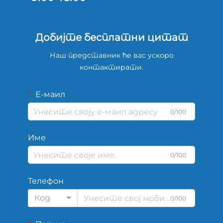
Добијте бесплатни цитат
Наш представник ће вас ускоро
контактирати.
Е-маил
0/100
Име
0/100
Телефон
Код
0/100