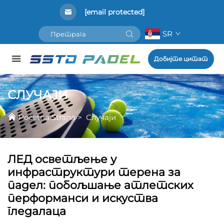
[email protected]
SR
Добијте цитат
СЛУЧАЈИ
Početna Strana
>
Случаји
ЛЕД осветљење у
инфраструктури терена за
падел: побољшање атлетских
перформанси и искуства
гледалаца