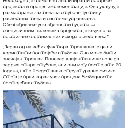
Неопходно је темељно анализирати потребе
пројекта и процес имплементације. Ово укључује
разматрање захтева за стубове, густину
расветних тела и системе управљања.
Обезбеђивање усклађености буџета са
специфичним циљевима пројекта је кључно за
постизање оптималних исхода осветљења."
„Један од највећих фактора трошкова је да ли
користити постојеће стубове. Ово може бити
значајан трошак. Понекад клијенти више воле да
задрже старе стубове, али они могу постојати 60
година, што представља структуралне ризике.
Стога је први корак увек процена безбедности
постојећих стубова.