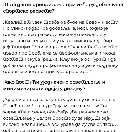
Шта дати приоритет при избору добављача
спортске расвете?
„Квалитет увек треба да буде на првом месту.
Приликом одабира добављача, неопходно је
темељно истражити њихову технологију,
искуство и репутацију на тржишту. Одабир
јефтинијих производа лошег квалитета често
доводи до проблема са перформансама и може
постати скупа грешка. Кључно је осигурати да
добављач нуди професионалне услуге и подршку
током животног циклуса пројекта.”
Како постићи уједначено осветљење и
минимизирати одсјај у дизајну?
„Уједначеност је кључна у дизајну осветљења.
Повећањем броја уређаја може се смањити
жаришта и сенке, обезбеђујући равномерно
осветљење у целом простору за игру. Дизајн
високог квалитета осигурава да су све области
добро осветљене, спречавајући неравномерно