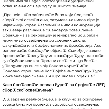
теренима за падел, обезбеђивање уједначеног
осветљења остаје од суштинског значаја.
„Пре него што започнете било који пројекат
спортског осветљења, разумевање нивоа игре је
најважнији корак. Различити нивои конкуренције
захтевају различите стандарде осветљења.
Објектима за рекреацију је генерално потребан
нижи ниво осветљења од средњих школа,
факултета или професионалних просторија. Ако
реновирате постојећи објекат, такође је важно
проценити тренутну инфраструктуру - као што
су стубови или контролни системи - да бисте
утврдили да ли се могу поново користити.
Поновно коришћење постојеће инфраструктуре
може значајно смањити трошкове пројекта.”
Како поставити реалан буџет за пројекте ЛЕД
спортског осветљења?
„Стварање реалног буџета је кључно за осигурање
успеха било ког пројекта спортског осветљења.