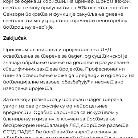
који се објекат користи. На пример, током вежби,
светла се могу пригушити на 50% осветљености.
Сензори покрета и функције сакупљања дневне
светлости могу додатно спречити непотребну
потрошњу енергије.
Zaključak
Приликом планирања и пројектовања ЛЕД
осветљења за терене за падел, од суштинског је
значаја обраћање пажње на детаље и разумевање
специфичних захтева пројекта. Професионални
тим за осветљење може да предвиди и одговори на
потенцијалне изазове, обезбеђујући несметано
извођење пројекта.
За оне који разматрају пројекат падел терена,
увиди из ове дискусије су од непроцењиве
вредности. Одабир партнера са искуством у
планирању и дизајну је кључан за постизање
беспрекорне инсталације ЛЕД спортске расвете.
ССТД ПАДЕЛ ће поставити чврсту основу за