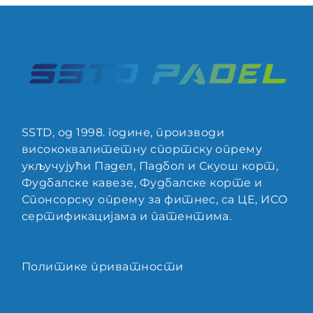
SSTD, од 1998. године, производи
висококвалитетну спортску опрему
укључујући Падел, Падбол и Скуош корт,
Фудбалске кавезе, Фудбалске корте и
Спонсорску опрему за фитнес, са ЦЕ, ИСО
сертификацијама и патентима.
Политике приватности