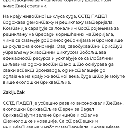
животној средини.
На крају животног циклуса суда, ССТД ПАДЕЛ
подржава демонтажу и рециклажу материјала.
Компанија сарађује са локалним постројењима за
рециклажу на преради коришћених материјала,
чиме се смањује допринос депонијама и промовише
циркуларна економија. Овај свеобухватни приступ
управљању животним циклусом побољшава
ефикасност ресурса и усклађује се са глобалним
циљевима одрживости тако што осигурава да
сваки аспект производа, од инсталације до
одлагања на крају животног века, буде што је могуће
више еколошки прихватљив.
Zaključak
ССТД ПАДЕЛ је успешно развио висококвалитетан,
еколошки прихватљив терен за падел
прихватајући зелене принципе и сталне
технолошке иновације. Са стратешким
иницијативама у избору материјала, иновацијама