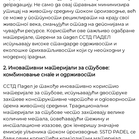
деградацију. Не само да овај травњак минимизира
утицај на животну средину током производње, већ
се може у потпуности рециклирати на крају свог
животног века, смањујући отпад на депонијама и
чувајући ресурсе. Користећи ове пажљиво одабране
материјале, терени за падел ССТД ПАДЕЛ
испуњавају високе стандарде одрживости и
еколошке прихватљивости који су неопходни у
модерној градњи.
2. Иновативни материјали за стубове:
комбиновање снаге и одрживости
ССТД Падел је такође иновативно користио
материјале за стубове, испуњавајући двоструке
захтеве конструктивне чврстоће и одговорности
према животној средини. Традиционални
материјали за стубове често захтевају велике
количине метала, повећавајући тежину и
инсталационе изазове, док генеришу значајне
емисије угљеника током производње. SSTD PADEL се
бави овим користећи композитни материјал