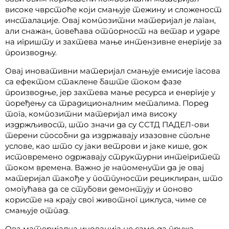
високе чврстоће који смањује тежину и сложеност
инсталације. Овај композитни материјал је лаган,
али снажан, повећава отпорност на ветар и ударе
на игришту и захтева мање интензивне енергије за
производњу.
Овај иновативни материјал смањује емисије гасова
са ефектом стаклене баште током фазе
производње, јер захтева мање ресурса и енергије у
поређењу са традиционалним металима. Поред
тога, композитни материјал има високу
издржљивост, што значи да су ССТД ПАДЕЛ-ови
терени способни да издржавају изазовне спољне
услове, као што су јаки ветрови и јаке кише, док
истовремено одржавају структурни интегритет
током времена. Важно је напоменути да је овај
материјал такође у потпуности рециклиран, што
омогућава да се стубови демонтују и поново
користе на крају свог животног циклуса, чиме се
смањује отпад.
Ова материјална иновација не само да пружа