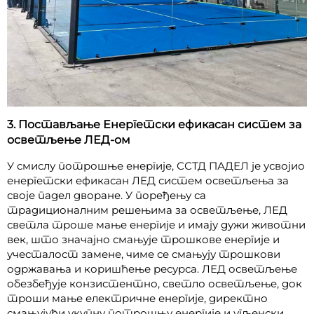
3. Постављање Енергетски ефикасан систем за
осветљење ЛЕД-ом
У смислу потрошње енергије, ССТД ПАДЕЛ је усвојио
енергетски ефикасан ЛЕД систем осветљења за
своје падел дворане. У поређењу са
традиционалним решењима за осветљење, ЛЕД
светла троше мање енергије и имају дужи животни
век, што значајно смањује трошкове енергије и
учесталост замене, чиме се смањују трошкови
одржавања и коришћење ресурса. ЛЕД осветљење
обезбеђује конзистентно, светло осветљење, док
троши мање електричне енергије, директно
смањујући укупну потрошњу енергије и угљенски