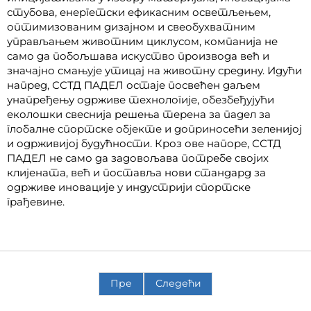
стубова, енергетски ефикасним осветљењем,
оптимизованим дизајном и свеобухватним
управљањем животним циклусом, компанија не
само да побољшава искуство производа већ и
значајно смањује утицај на животну средину. Идући
напред, ССТД ПАДЕЛ остаје посвећен даљем
унапређењу одрживе технологије, обезбеђујући
еколошки свеснија решења терена за падел за
глобалне спортске објекте и доприносећи зеленијој
и одрживијој будућности. Кроз ове напоре, ССТД
ПАДЕЛ не само да задовољава потребе својих
клијената, већ и поставља нови стандард за
одрживе иновације у индустрији спортске
грађевине.
Пре
Следећи