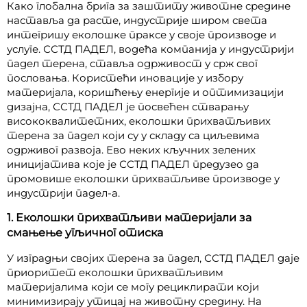
Како глобална брига за заштиту животне средине
наставља да расте, индустрије широм света
интегришу еколошке праксе у своје производе и
услуге. ССТД ПАДЕЛ, водећа компанија у индустрији
падел терена, ставља одрживост у срж свог
пословања. Користећи иновације у избору
материјала, коришћењу енергије и оптимизацији
дизајна, ССТД ПАДЕЛ је посвећен стварању
висококвалитетних, еколошки прихватљивих
терена за падел који су у складу са циљевима
одрживог развоја. Ево неких кључних зелених
иницијатива које је ССТД ПАДЕЛ предузео да
промовише еколошки прихватљиве производе у
индустрији падел-а.
1. Еколошки прихватљиви материјали за
смањење угљичног отиска
У изградњи својих терена за падел, ССТД ПАДЕЛ даје
приоритет еколошки прихватљивим
материјалима који се могу рециклирати који
минимизирају утицај на животну средину. На