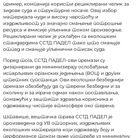
пример, компанија користи рециклирани челик за
зидове суда и структурне носаче. Овај избор
материјала нуди и високу чврстоћу и
издржљивост уз значајно смањење потрошње
ресурса и емисије угљеника током производње.
Рециклирани челик је усклађен са еколошким
стандардима ССТД ПАДЕЛ тако што смањује
отпад и смањује угљенични отисак суда.
Поред тога, ССТД ПАДЕЛ-ови премази су
дизајнирани да минимизирају ослобађање
испарљивих органских једињења (ВОЦ) и других
штетних супстанци. Ови еколошки безбеднији
премази обезбеђују да су терени безбедни и за
околину и за играче одмах након постављања,
помажући у заштити здравља корисника и
одржавању чистије атмосфере око терена.
Штавише, вештачка трава ССТД ПАДЕЛ је
произведена од УВ отпорних, издржљивих
еколошких материјала који одржавају боју и
перформансе током дуже употребе уз минималну