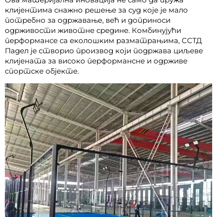
клијентима снажно решење за суд које је мало
потребно за одржавање, већ и доприноси
одрживости животне средине. Комбинујући
перформансе са еколошким разматрањима, ССТД
Падел је створио производ који подржава циљеве
клијената за високо перформансне и одрживе
спортске објекте.