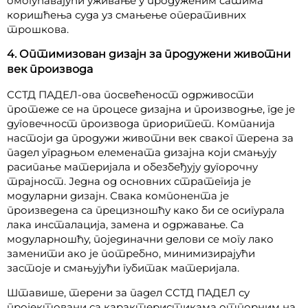
омогућавајући уживање у продуженим сатима
коришћења суда уз смањење оперативних
трошкова.
4. Оптимизован дизајн за продужени животни
век производа
ССТД ПАДЕЛ-ова посвећеност одрживости
протеже се на процесе дизајна и производње, где је
дуговечност производа приоритет. Компанија
настоји да продужи животни век сваког терена за
падел уградњом елемената дизајна који смањују
расипање материјала и обезбеђују дугорочну
трајност. Једна од основних стратегија је
модуларни дизајн. Свака компонента је
произведена са прецизношћу како би се осигурала
лака инсталација, замена и одржавање. Са
модуларношћу, појединачни делови се могу лако
заменити ако је потребно, минимизирајући
застоје и смањујући губитак материјала.
Штавише, терени за падел ССТД ПАДЕЛ су
пројектовани са карактеристикама отпорним на