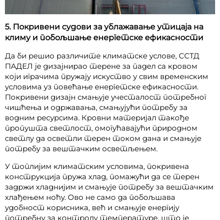
5. Покривени судови за ублажавање утицаја на
климу и побољшање енергетске ефикасности
Да би решио различите климатске услове, ССТД
ПАДЕЛ је дизајнирао терене за падел са кровом
који играчима пружају искуство у свим временским
условима уз повећање енергетске ефикасности.
Покривени дизајн смањује учесталост потребног
чишћења и одржавања, смањујући потребу за
водним ресурсима. Кровни материјал такође
пропушта светлост, омогућавајући природном
светлу да осветли терен током дана и смањује
потребу за вештачким осветљењем.
У топлијим климатским условима, покривена
конструкција пружа хлад, помажући да се терен
задржи хладнијим и смањује потребу за вештачким
хлађењем ноћу. Ово не само да побољшава
удобност корисника, већ и смањује енергију
потребну за контролу температуре, што је