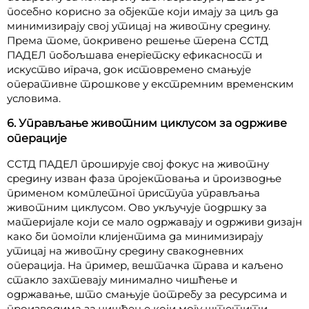
посебно корисно за објекте који имају за циљ да
минимизирају свој утицај на животну средину.
Према томе, покривено решење терена ССТД
ПАДЕЛ побољшава енергетску ефикасност и
искуство играча, док истовремено смањује
оперативне трошкове у екстремним временским
условима.
6. Управљање животним циклусом за одрживе
операције
ССТД ПАДЕЛ проширује свој фокус на животну
средину изван фаза пројектовања и производње
применом комплетног приступа управљања
животним циклусом. Ово укључује подршку за
материјале који се мало одржавају и одрживи дизајн
како би помогли клијентима да минимизирају
утицај на животну средину свакодневних
операција. На пример, вештачка трава и каљено
стакло захтевају минимално чишћење и
одржавање, што смањује потребу за ресурсима и
производима за чишћење који могу штетити