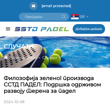
[email protected]
SR
Добијте цитат
СЛУЧАЈИ
Početna Strana
>
Случаји
Филозофија зеленог производа
ССТД ПАДЕЛ: Подршка одрживом
развоју терена за падел
2024-10-08