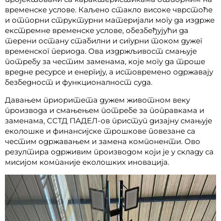
временске услове. Каљено стакло високе чврстоће
и отпорни структурни материјали могу да издрже
екстремне временске услове, обезбеђујући да
терени остану стабилни и сигурни током дужег
временског периода. Ова издржљивост смањује
потребу за честим заменама, које могу да троше
вредне ресурсе и енергију, а истовремено одржавају
безбедност и функционалност суда.
Давањем приоритета дужем животном веку
производа и смањењем потребе за поправкама и
заменама, ССТД ПАДЕЛ-ов приступ дизајну смањује
еколошке и финансијске трошкове повезане са
честим одржавањем и замена компоненти. Ово
резултира одрживим производом који је у складу са
мисијом компаније еколошких иновација.