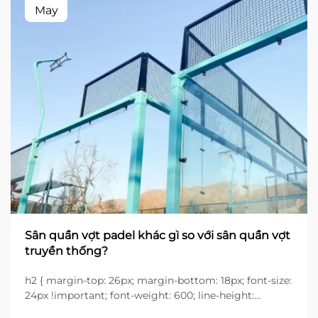
May
Sân quần vợt padel khác gì so với sân quần vợt
truyền thống?
h2 { margin-top: 26px; margin-bottom: 18px; font-size:
24px !important; font-weight: 600; line-height:
normal; } h3 { margin-top: 26px; margin-bottom: 18px;