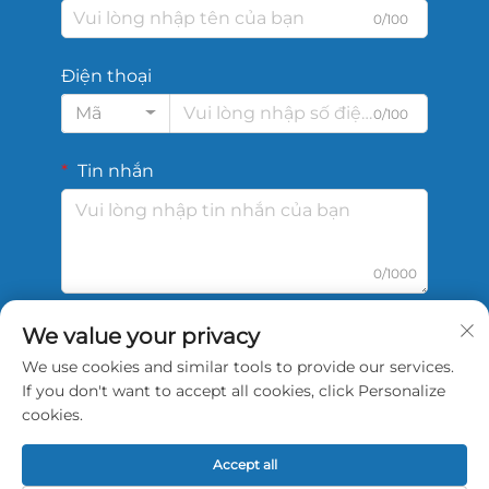
0/100
Điện thoại
Mã
0/100
Tin nhắn
0/1000
We value your privacy
Gửi
We use cookies and similar tools to provide our services.
If you don't want to accept all cookies, click Personalize
cookies.
Accept all
Bản quyền © 2026 Công ty TNHH Công nghệ Thể