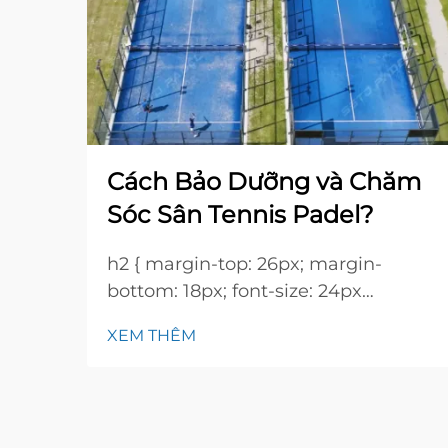
Cách Bảo Dưỡng và Chăm
Sóc Sân Tennis Padel?
h2 { margin-top: 26px; margin-
bottom: 18px; font-size: 24px
!important; font-weight: 600; line-
XEM THÊM
height: normal; } h3 { margin-top:
26px; margin-bottom: 18px; font-
size: 20px !important; font-weight:
600; line-height: ...}