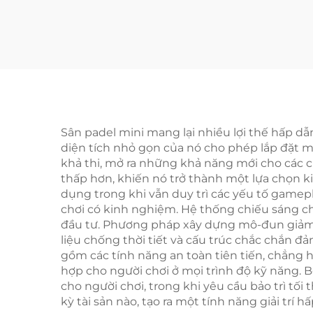
sản xuất chuyên
Pad
nghiệp Kinh điển Sân
Đèn
Padel Công nghệ tiên
Pad
tiến cho Câu lạc bộ
Padel 001-2
Sân padel mini mang lại nhiều lợi thế hấp d
diện tích nhỏ gọn của nó cho phép lắp đặt 
khả thi, mở ra những khả năng mới cho các chủ
thấp hơn, khiến nó trở thành một lựa chọn k
dụng trong khi vẫn duy trì các yếu tố gamep
chơi có kinh nghiệm. Hệ thống chiếu sáng ch
đầu tư. Phương pháp xây dựng mô-đun giảm đá
liệu chống thời tiết và cấu trúc chắc chắn đảm
gồm các tính năng an toàn tiên tiến, chẳng 
hợp cho người chơi ở mọi trình độ kỹ năng. 
cho người chơi, trong khi yêu cầu bảo trì tối
kỳ tài sản nào, tạo ra một tính năng giải tr