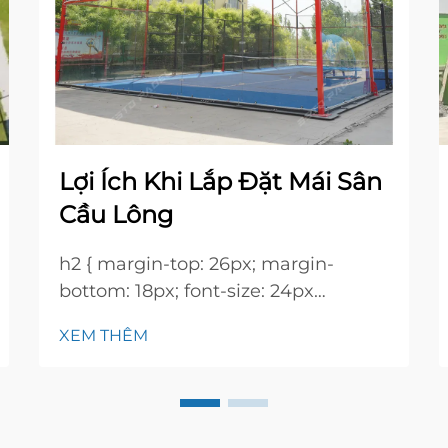
Lợi Ích Khi Lắp Đặt Mái Sân
Cầu Lông
h2 { margin-top: 26px; margin-
bottom: 18px; font-size: 24px
!important; font-weight: 600; line-
XEM THÊM
height: normal; } h3 { margin-top:
26px; margin-bottom: 18px; font-
size: 20px !important; font-weight:
600; line-height: ...}