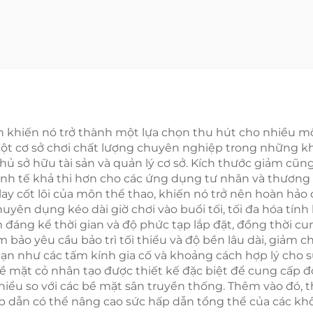
el Supplier WPT
Kích thước S
 LED Classic Sân
Padbol 10*6M 
el ngoài trời 002
cấp Bề mặt Ch
định và Tin cậy
ẫn khiến nó trở thành một lựa chọn thu hút cho nhiều m
một cơ sở chơi chất lượng chuyên nghiệp trong những 
 sở hữu tài sản và quản lý cơ sở. Kích thước giảm cũng 
inh tế khả thi hơn cho các ứng dụng tư nhân và thương
lay cốt lõi của môn thể thao, khiến nó trở nên hoàn hả
uyên dụng kéo dài giờ chơi vào buổi tối, tối đa hóa tí
ng kể thời gian và độ phức tạp lắp đặt, đồng thời cung 
 bảo yêu cầu bảo trì tối thiểu và độ bền lâu dài, giảm ch
hạn như các tấm kính gia cố và khoảng cách hợp lý cho s
Bề mặt cỏ nhân tạo được thiết kế đặc biệt để cung cấp đ
 thiểu so với các bề mặt sân truyền thống. Thêm vào đó, 
í hấp dẫn có thể nâng cao sức hấp dẫn tổng thể của các 