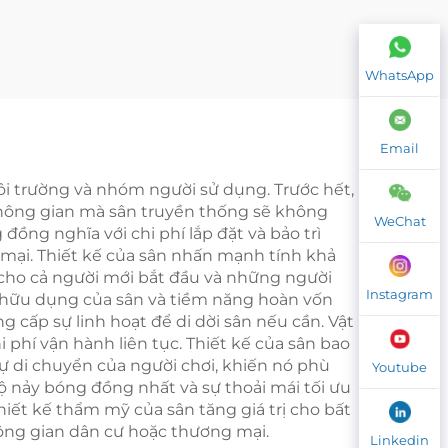
ân
có mái che Chất lượng
Cung
cao cấp Sân Paddle
WhatsApp
ơiỔn
toàn cảnh ngoài trời
 005
Mái che 006
Email
ôi trường và nhóm người sử dụng. Trước hết,
không gian mà sân truyền thống sẽ không
WeChat
đồng nghĩa với chi phí lắp đặt và bảo trì
 mại. Thiết kế của sân nhấn mạnh tính khả
o cho cả người mới bắt đầu và những người
Instagram
nh hữu dụng của sân và tiềm năng hoàn vốn
cấp sự linh hoạt để di dời sân nếu cần. Vật
i phí vận hành liên tục. Thiết kế của sân bao
ự di chuyển của người chơi, khiến nó phù
Youtube
ộ nảy bóng đồng nhất và sự thoải mái tối ưu
thiết kế thẩm mỹ của sân tăng giá trị cho bất
không gian dân cư hoặc thương mại.
Linkedin