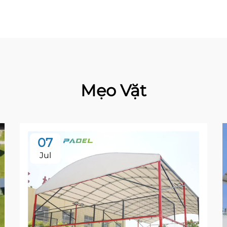
Mẹo Vặt
07
Jul