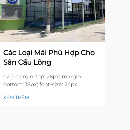
Má
vs
Hiể
Pad
của
Các Loại Mái Phù Hợp Cho
XEM
cầu
Sân Cầu Lông
lượ
và c
h2 { margin-top: 26px; margin-
thời
bottom: 18px; font-size: 24px
năn
!important; font-weight: 600; line-
XEM THÊM
pháp
height: normal; } h3 { margin-top:
26px; margin-bottom: 18px; font-
size: 20px !important; font-weight:
600; line-height: ...}