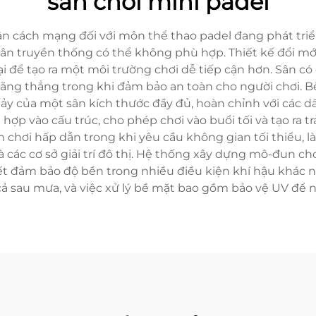
sân chơi mini padel
cận cách mạng đối với môn thể thao padel đang phát tr
n truyền thống có thể không phù hợp. Thiết kế đổi mới 
 để tạo ra một môi trường chơi dễ tiếp cận hơn. Sân có c
căng thẳng trong khi đảm bảo an toàn cho người chơi. 
nảy của một sân kích thước đầy đủ, hoàn chỉnh với các 
hợp vào cấu trúc, cho phép chơi vào buổi tối và tạo ra 
 chơi hấp dẫn trong khi yêu cầu không gian tối thiểu, 
à các cơ sở giải trí đô thị. Hệ thống xây dựng mô-đun ch
tiết đảm bảo độ bền trong nhiều điều kiện khí hậu khác
cả sau mưa, và việc xử lý bề mặt bao gồm bảo vệ UV để 