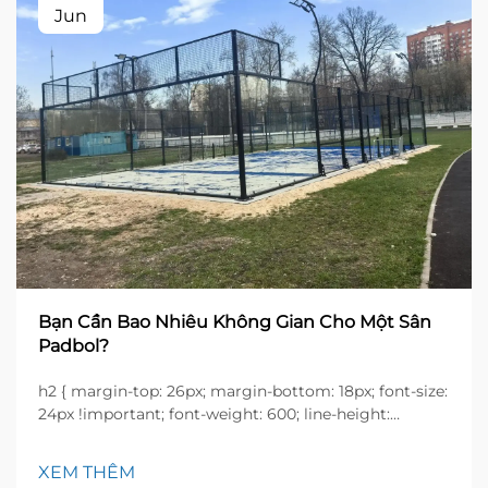
Jun
Bạn Cần Bao Nhiêu Không Gian Cho Một Sân
Padbol?
h2 { margin-top: 26px; margin-bottom: 18px; font-size:
24px !important; font-weight: 600; line-height:
normal; } h3 { margin-top: 26px; margin-bottom: 18px;
font-size: 20px !important; font-weight: 600; line-
XEM THÊM
height: ...}