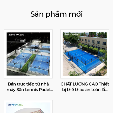
Sản phẩm mới
Bán trực tiếp từ nhà
CHẤT LƯỢNG CAO Thiết
máy Sân tennis Padel
bị thể thao an toàn lắp
trong nhà Best Selling
ráp Sân tennis Padel
Bán sỉ Sân Paddle toàn
toàn cảnh 2024 Thiết kế
cảnh 001-3
tuyệt vời Sân Paddle
ngoài trời 003