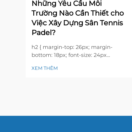
Những Yêu Cầu Môi
Trường Nào Cần Thiết cho
Việc Xây Dựng Sân Tennis
Padel?
h2 { margin-top: 26px; margin-
bottom: 18px; font-size: 24px
!important; font-weight: 600; line-
XEM THÊM
height: normal; } h3 { margin-top:
26px; margin-bottom: 18px; font-
size: 20px !important; font-weight:
600; line-height: ...}