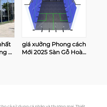
nhất
giá xưởng Phong cách
ng 8
Mới 2025 Sàn Gỗ Hoàn
cảnh
Toàn Kính Cường Lực
el
Trong Nhà Sân Bóng
ddle
Bàn Đôi
đơn
cho cả sử dụng cá nhân và thương mại. Thiết