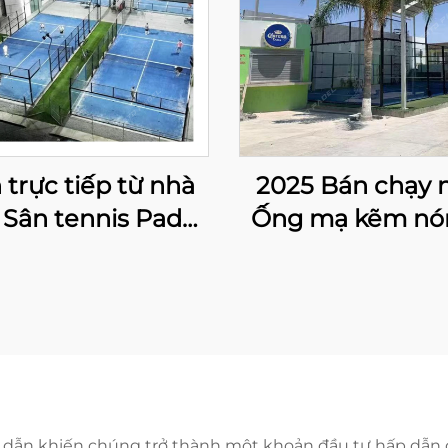
 trực tiếp từ nhà
2025 Bán chạy 
Sân tennis Padel
Ống mạ kẽm nó
g nhà Best Selling
đèn LED Toàn 
n sỉ Sân Paddle
Mua Sân Pad
oàn cảnh 001-3
20m*6m Sân Pa
đơn Sân Padel 
004
p dẫn khiến chúng trở thành một khoản đầu tư hấp dẫn 