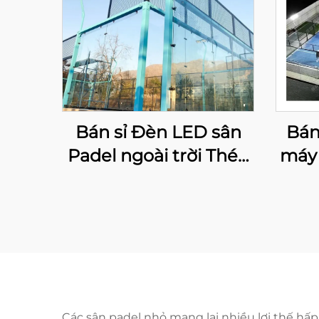
Bán sỉ Đèn LED sân
Bán
Padel ngoài trời Thép
máy 
mạ kẽm nóng Toàn
tron
cảnh sân Paddle 001-1
Bá
t
Các sân padel nhỏ mang lại nhiều lợi thế hấ