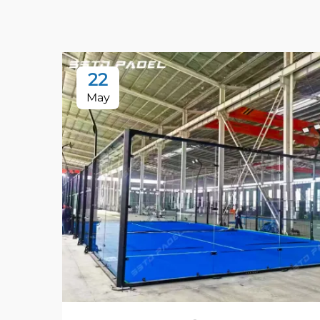
22
May