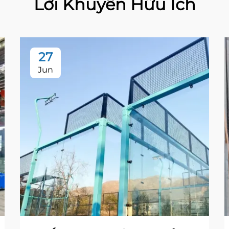
Lời Khuyên Hữu Ích
27
Jun