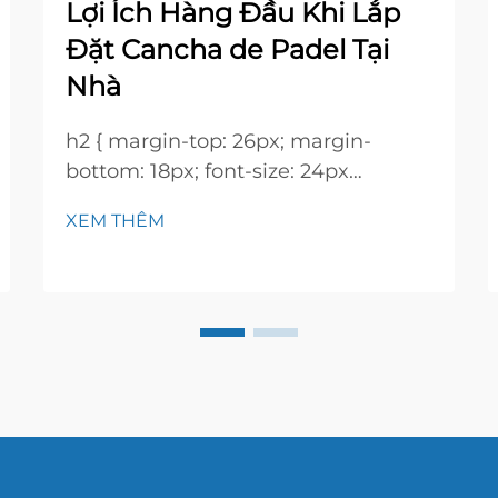
Lợi Ích Hàng Đầu Khi Lắp
Đặt Cancha de Padel Tại
Nhà
h2 { margin-top: 26px; margin-
bottom: 18px; font-size: 24px
!important; font-weight: 600; line-
XEM THÊM
height: normal; } h3 { margin-top:
26px; margin-bottom: 18px; font-
size: 20px !important; font-weight:
600; line-height: ...}