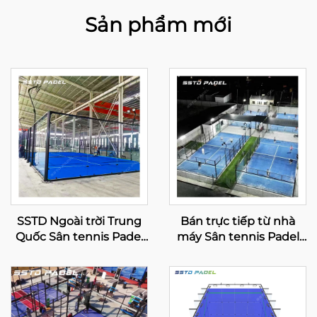
Sản phẩm mới
SSTD Ngoài trời Trung
Bán trực tiếp từ nhà
Quốc Sân tennis Padel
máy Sân tennis Padel
toàn cảnh Nhà sản xuất
trong nhà Best Selling
chuyên nghiệp Kinh
Bán sỉ Sân Paddle toàn
điển Sân Padel Công
cảnh 001-3
nghệ tiên tiến cho Câu
lạc bộ Padel 001-2