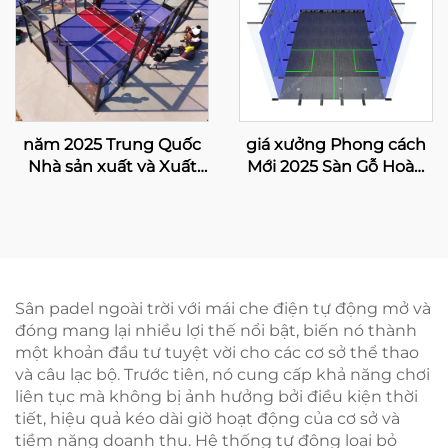
năm 2025 Trung Quốc
giá xưởng Phong cách
Nhà sản xuất và Xuất
Mới 2025 Sàn Gỗ Hoàn
khẩu Chuyên nghiệp
Toàn Kính Cường Lực
Kích thước Sân Padbol
Trong Nhà Sân Bóng
10*6M Cung cấp Bề mặt
Bàn Đôi
ChơiỔn định và Tin cậy
005
Sân padel ngoài trời với mái che điện tự động mở và
đóng mang lại nhiều lợi thế nổi bật, biến nó thành
một khoản đầu tư tuyệt vời cho các cơ sở thể thao
và câu lạc bộ. Trước tiên, nó cung cấp khả năng chơi
liên tục mà không bị ảnh hưởng bởi điều kiện thời
tiết, hiệu quả kéo dài giờ hoạt động của cơ sở và
tiềm năng doanh thu. Hệ thống tự động loại bỏ