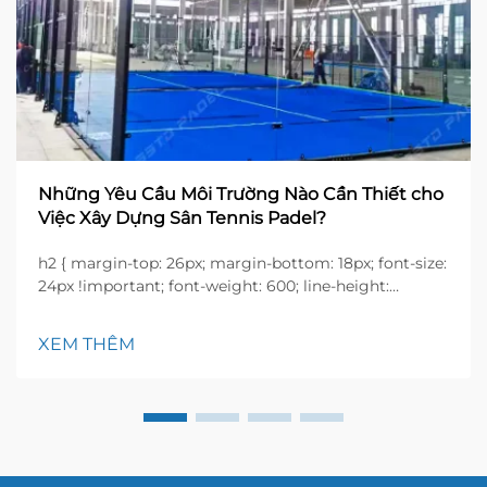
Những Yêu Cầu Môi Trường Nào Cần Thiết cho
Việc Xây Dựng Sân Tennis Padel?
h2 { margin-top: 26px; margin-bottom: 18px; font-size:
24px !important; font-weight: 600; line-height:
normal; } h3 { margin-top: 26px; margin-bottom: 18px;
font-size: 20px !important; font-weight: 600; line-
XEM THÊM
height: ...}