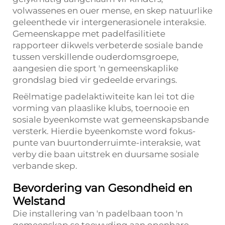
volwassenes en ouer mense, en skep natuurlike
geleenthede vir intergenerasionele interaksie.
Gemeenskappe met padelfasilitiete
rapporteer dikwels verbeterde sosiale bande
tussen verskillende ouderdomsgroepe,
aangesien die sport 'n gemeenskaplike
grondslag bied vir gedeelde ervarings.
Reëlmatige padelaktiwiteite kan lei tot die
vorming van plaaslike klubs, toernooie en
sosiale byeenkomste wat gemeenskapsbande
versterk. Hierdie byeenkomste word fokus-
punte van buurtonderruimte-interaksie, wat
verby die baan uitstrek en duursame sosiale
verbande skep.
Bevordering van Gesondheid en
Welstand
Die installering van 'n padelbaan toon 'n
gemeenskap se toewyding aan openbare