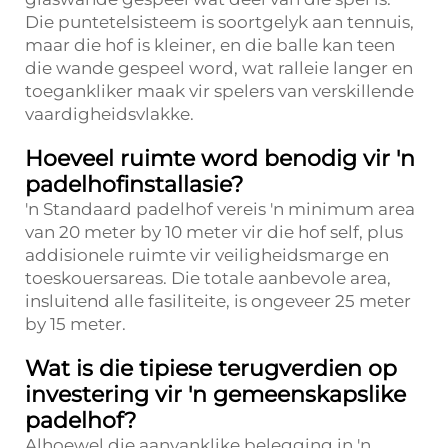
Die puntetelsisteem is soortgelyk aan tennuis,
maar die hof is kleiner, en die balle kan teen
die wande gespeel word, wat ralleie langer en
toegankliker maak vir spelers van verskillende
vaardigheidsvlakke.
Hoeveel ruimte word benodig vir 'n
padelhofinstallasie?
'n Standaard padelhof vereis 'n minimum area
van 20 meter by 10 meter vir die hof self, plus
addisionele ruimte vir veiligheidsmarge en
toeskouersareas. Die totale aanbevole area,
insluitend alle fasiliteite, is ongeveer 25 meter
by 15 meter.
Wat is die tipiese terugverdien op
investering vir 'n gemeenskapslike
padelhof?
Alhoewel die aanvanklike belegging in 'n