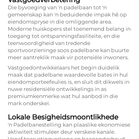
Die byvoeging van 'n padelbaan tot 'n
gemeenskap kan 'n beduidende impak hê op
eiendomspryse in die omliggende area.
Moderne huiskopers stel toenemend belang in
toegang tot ontspanningsfasiliteite, en die
teenwoordigheid van tredende
sportvoorzieninge soos padelbane kan buurte
meer aantreklik maak vir potensiële inwoners.
Vastgoedontwikkelaars het begin duidelik
maak dat padelbane waardevolle bates in hul
eiendomporteefeulies is, en sluit dit dikwels in
nuwe residensiële ontwikkelings in as
premiumkenmerke wat hul aanbod in die
mark onderskei.
Lokale Besigheidsmoontlikhede
'n Padelbanestelling kan plaaslike ekonomiese
aktiwiteit stimuleer deur verskeie kanale.
Vanaf toerustingverkope en baanonderhoud