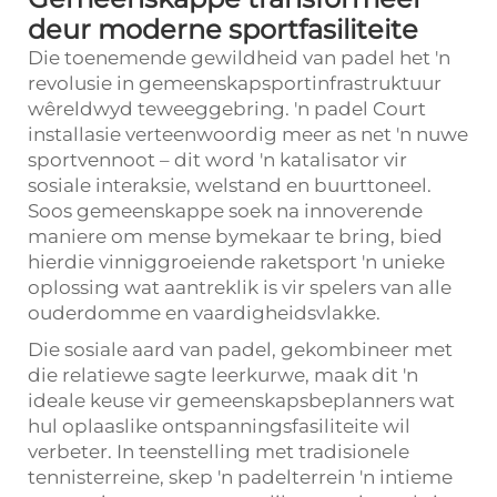
deur moderne sportfasiliteite
Die toenemende gewildheid van padel het 'n
revolusie in gemeenskapsportinfrastruktuur
wêreldwyd teweeggebring. 'n
padel Court
installasie verteenwoordig meer as net 'n nuwe
sportvennoot – dit word 'n katalisator vir
sosiale interaksie, welstand en buurttoneel.
Soos gemeenskappe soek na innoverende
maniere om mense bymekaar te bring, bied
hierdie vinniggroeiende raketsport 'n unieke
oplossing wat aantreklik is vir spelers van alle
ouderdomme en vaardigheidsvlakke.
Die sosiale aard van padel, gekombineer met
die relatiewe sagte leerkurwe, maak dit 'n
ideale keuse vir gemeenskapsbeplanners wat
hul oplaaslike ontspanningsfasiliteite wil
verbeter. In teenstelling met tradisionele
tennisterreine, skep 'n padelterrein 'n intieme