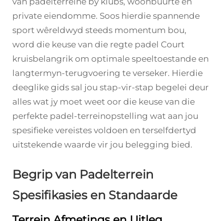
van padelterreine by klubs, woonbuurte en
private eiendomme. Soos hierdie spannende
sport wêreldwyd steeds momentum bou,
word die keuse van die regte
padel Court
kruisbelangrik om optimale speeltoestande en
langtermyn-terugvoering te verseker. Hierdie
deeglike gids sal jou stap-vir-stap begelei deur
alles wat jy moet weet oor die keuse van die
perfekte padel-terreinopstelling wat aan jou
spesifieke vereistes voldoen en terselfdertyd
uitstekende waarde vir jou belegging bied.
Begrip van Padelterrein
Spesifikasies en Standaarde
Terrein Afmetings en Uitleg