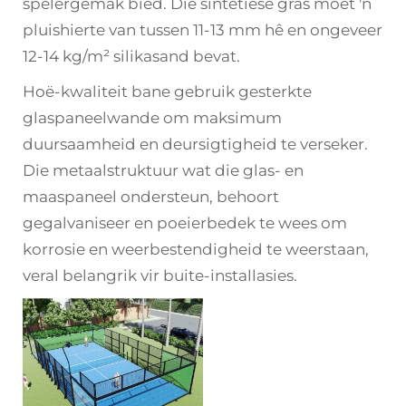
spelergemak bied. Die sintetiese gras moet 'n
pluishierte van tussen 11-13 mm hê en ongeveer
12-14 kg/m² silikasand bevat.
Hoë-kwaliteit bane gebruik gesterkte
glaspaneelwande om maksimum
duursaamheid en deursigtigheid te verseker.
Die metaalstruktuur wat die glas- en
maaspaneel ondersteun, behoort
gegalvaniseer en poeierbedek te wees om
korrosie en weerbestendigheid te weerstaan,
veral belangrik vir buite-installasies.