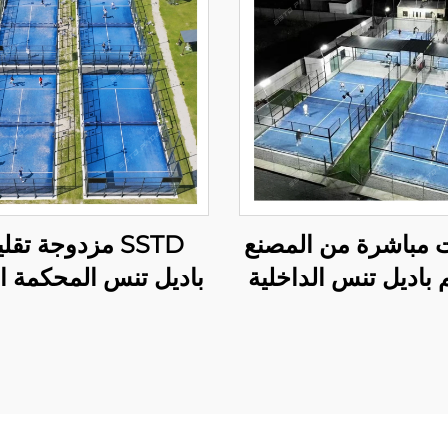
ت مباشرة من المصنع
SSTD مزدوجة تقل
 باديل تنس الداخلية
باديل تنس المحكمة ا
أكثر مبيعًا بالجملة
WPT ضوء D
امية باديل المحكمة
الكلاسيكية في الهواء 
001-3
باديل 002