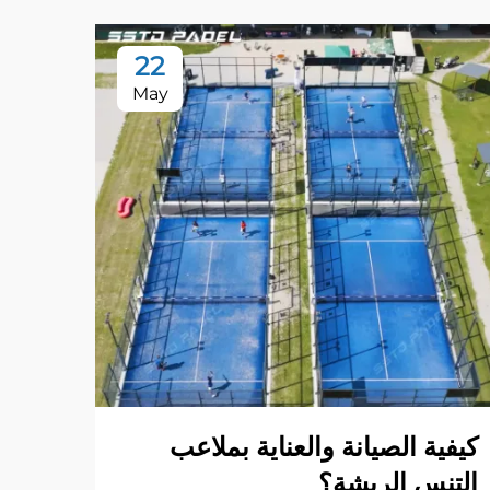
22
May
كيفية الصيانة والعناية بملاعب
أنوا
التنس الريشة؟
البا