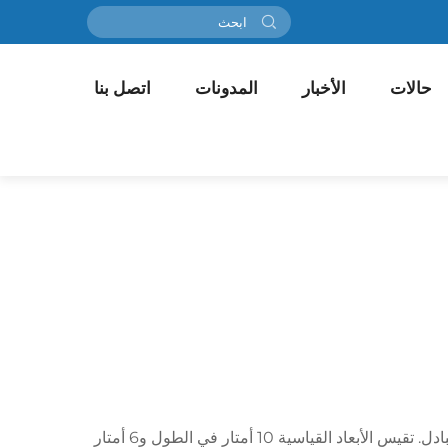
حالات
الأخبار
المدونات
اتصل بنا
يمثل حجم ملعب padbol مساحة لعب تم تصميمها بدقة للمatch الرياضي الابتكاري الذي يجمع بين عناصر كرة القدم وكرة البادل. تقيس الأبعاد القياسية 10 أمتار في الطول و6 أمتار