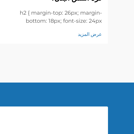
h2 { margin-top: 26px; margin-
bottom: 18px; font-size: 24px
!important; font-weight: 600; line-
عرض المزيد
height: normal; } h3 { margin-top:
26px; margin-bottom: 18px; font-
size: 20px !important; font-weight:
600; line-height: ...}