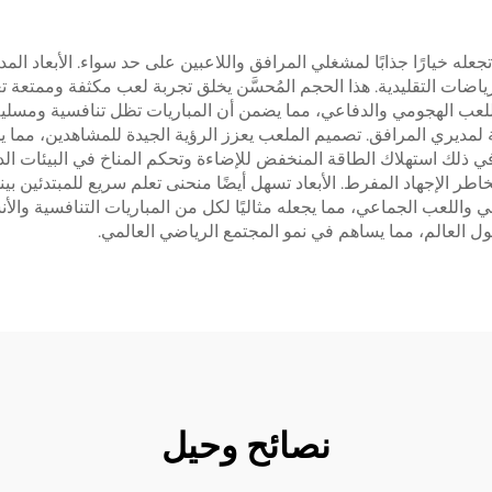
زايا العملية التي تجعله خيارًا جذابًا لمشغلي المرافق واللاعبين على حد سواء. ا
ضات التقليدية. هذا الحجم المُحسَّن يخلق تجربة لعب مكثفة وممتعة ت
للعب الهجومي والدفاعي، مما يضمن أن المباريات تظل تنافسية ومسل
ة لمديري المرافق. تصميم الملعب يعزز الرؤية الجيدة للمشاهدين، مما ي
في ذلك استهلاك الطاقة المنخفض للإضاءة وتحكم المناخ في البيئات الد
طر الإجهاد المفرط. الأبعاد تسهل أيضًا منحنى تعلم سريع للمبتدئين بينما
واللعب الجماعي، مما يجعله مثاليًا لكل من المباريات التنافسية والأنش
 العالم، مما يساهم في نمو المجتمع الرياضي العالمي.
نصائح وحيل