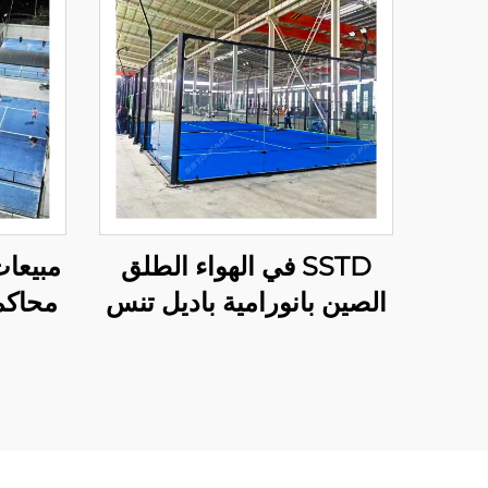
SSTD في الهواء الطلق
مبيعا
الصين بانورامية باديل تنس
محاكم
المحكمة المصنعة المحترفة
ال
المحكمة الكلاسيكية باديل
بانور
تقنية متقدمة لنادي باديل
001-2