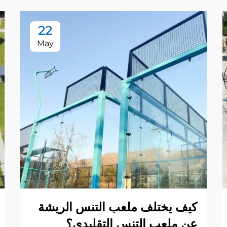
22
May
كيف يختلف ملعب التنس الريشة
عن ملعب التنس التقليدي؟