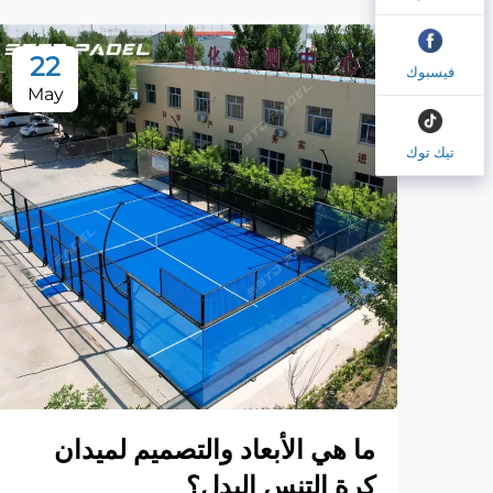
22
فيسبوك
May
تيك توك
ما هي الأبعاد والتصميم لميدان
كرة التنس البدل؟