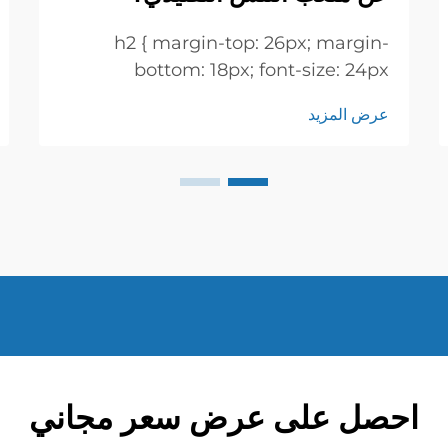
h2 { margin-top: 26px; margin-
bottom: 18px; font-size: 24px
!important; font-weight: 600; line-
عرض المزيد
height: normal; } h3 { margin-top:
26px; margin-bottom: 18px; font-
size: 20px !important; font-weight:
600; line-height: ...}
احصل على عرض سعر مجاني