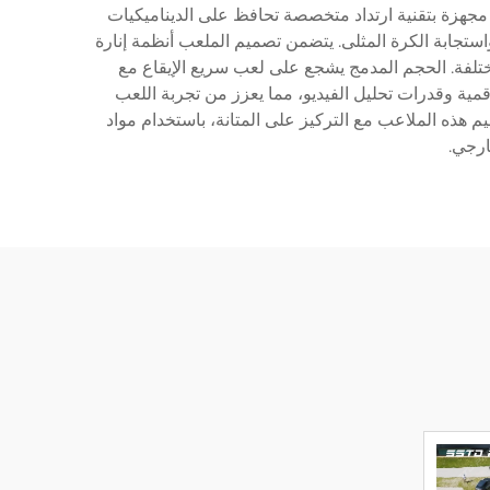
 بيئة لعب حميمة ومع ذلك ديناميكية. يحتوي الملعب على جدران زجاجية مقاومة قياس ارتفاعها 4 أمتار، مجهزة بتقنية ارتداد متخصصة تحافظ على الديناميكيات
خصيصًا لـ padbol، ويضم خصائص امتصاص الصدمات واستجابة الكرة المثلى. يتضمن تصميم الملعب أنظمة إنارة
تلفة. الحجم المدمج يشجع على لعب سريع الإيقاع مع
كية، بما في ذلك أنظمة تسجيل رقمية وقدرات تحليل الفيديو، مما يعزز من تجربة اللعب
 هذه الملاعب مع التركيز على المتانة، باستخدام مواد
ارجي.