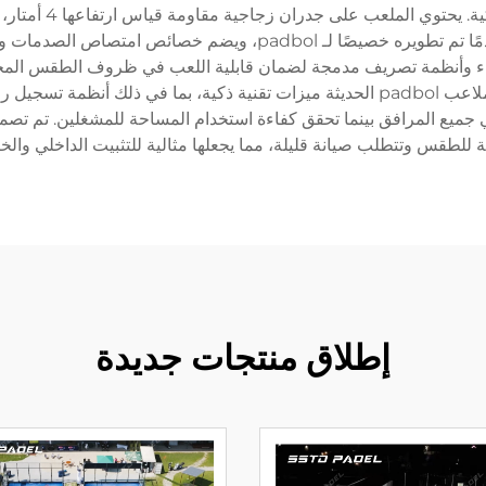
في العرض، مما يخلق
المستمرة للكرة. تستخدم سطح اللعب عشبًا صناعيًا متقدمًا تم تطويره 
المساء وأنظمة تصريف مدمجة لضمان قابلية اللعب في ظروف الطقس المخ
الحفاظ على مساحة كافية للمناورات التكتيكية. يضم ملاعب padbol الحديثة ميزات تقنية ذ
ي جميع المرافق بينما تحقق كفاءة استخدام المساحة للمشغلين. تم تصميم
 للطقس وتتطلب صيانة قليلة، مما يجعلها مثالية للتثبيت الداخلي والخ
إطلاق منتجات جديدة