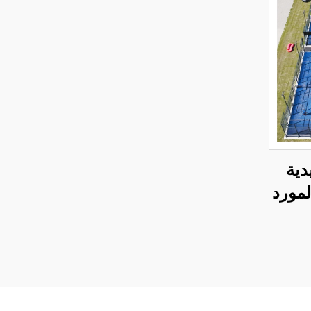
يدية
لمورد
LE المحكمة
الطلق