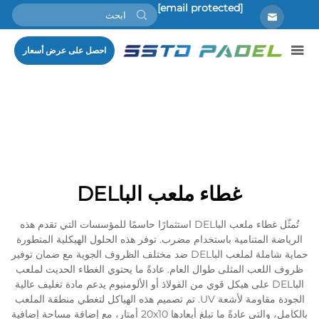
[email protected]
احصل على عرض أسعار
غطاء ملعب الباDEL
تُمثّل غطاء ملعب الباDEL استثمارًا حاسمًا للمؤسسات التي تقدم هذه
الرياضة المتنامية باستخدام مضرب. توفر هذه الحلول الهيكلية المتطورة
حماية شاملة لملعب الباDEL ضد مختلف الظروف الجوية مع ضمان توفير
ظروف اللعب المثلى طوال العام. عادةً ما يحتوي الغطاء الحديث لملعب
الباDEL على هيكل قوي من الفولاذ أو الألومنيوم يدعم مادة تغليف عالية
الجودة مقاومة لأشعة UV. تم تصميم هذه الهياكل لتغطي منطقة الملعب
بالكامل، والتي عادةً ما تبلغ أبعادها 20x10 أمتار، مع إضافة مساحة إضافية