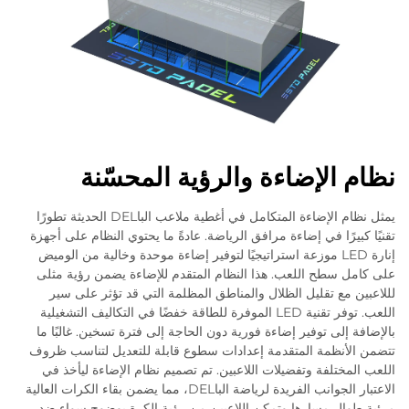
نظام الإضاءة والرؤية المحسّنة
يمثل نظام الإضاءة المتكامل في أغطية ملاعب الباDEL الحديثة تطورًا
تقنيًا كبيرًا في إضاءة مرافق الرياضة. عادةً ما يحتوي النظام على أجهزة
إنارة LED موزعة استراتيجيًا لتوفير إضاءة موحدة وخالية من الوميض
على كامل سطح اللعب. هذا النظام المتقدم للإضاءة يضمن رؤية مثلى
لللاعبين مع تقليل الظلال والمناطق المظلمة التي قد تؤثر على سير
اللعب. توفر تقنية LED الموفرة للطاقة خفضًا في التكاليف التشغيلية
بالإضافة إلى توفير إضاءة فورية دون الحاجة إلى فترة تسخين. غالبًا ما
تتضمن الأنظمة المتقدمة إعدادات سطوع قابلة للتعديل لتناسب ظروف
اللعب المختلفة وتفضيلات اللاعبين. تم تصميم نظام الإضاءة ليأخذ في
الاعتبار الجوانب الفريدة لرياضة الباDEL، مما يضمن بقاء الكرات العالية
مرئية طوال مسارها وتمكن اللاعبين من رؤية الكرة بوضوح سواء ضد