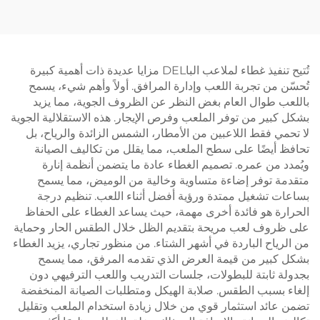
باديل بانورامية في الهواء
سكوosh الداخلي لزوجي
الطلق 006
تُتيح تنفيذ غطاء لملاعب الباDEL مزايا عديدة ذات أهمية كبيرة
تُحسّن من تجربة اللعب وإدارة المرافق. أولاً وأهم شيء، يسمح
باللعب طوال العام بغض النظر عن الظروف الجوية، مما يزيد
بشكل كبير من توفر الملعب وفرص الإيجار. هذه الاستقلالية الجوية
لا تحمي فقط اللاعبين من الأمطار، الشمس الزائدة والرياح، بل
تحافظ أيضًا على سطح الملعب، مما يقلل من تكاليف الصيانة
ويُمدد من عمره. تصميم الغطاء عادة ما يتضمن أنظمة إنارة
متقدمة توفر إضاءة متساوية وخالية من الوميض، مما يسمح
بساعات تشغيل ممتدة ورؤية أفضل أثناء اللعب. تنظيم درجة
الحرارة هو فائدة أخرى مهمة، حيث يساعد الغطاء على الحفاظ
على ظروف لعب مريحة بتقديم الظل خلال الطقس الحار وحماية
من الرياح الباردة في أشهر الشتاء. من منظور تجاري، يزيد الغطاء
بشكل كبير من قيمة العرض الذي تقدمه المرفق، مما يسمح
بجدولة ثابتة للبطولات، جلسات التدريب واللعب الترفيهي دون
إلغاء بسبب الطقس. صلابة الهيكل ومتطلبات الصيانة المنخفضة
تضمن عائد استثمار قوي من خلال زيادة استخدام الملعب وتقليل