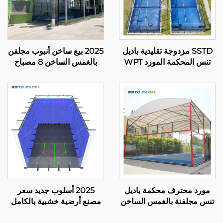
SSTD مزدوجة تقليدية باديل
2025 بيع ساخن أنبوب مجلفن
تنس المحكمة المورد WPT
بالغمس الساخن 8 مصباح
ضوء LED المحكمة
LED بانورامي واحد شراء
الكلاسيكية في الهواء الطلق
محكمة باديل 20م*6م محكمة
باديل 002
باديل واحدة 004
مورد محترف محكمة باديل
2025 أسلوب جديد سعر
تنس مجلفنة بالغمس الساخن
مصنع أرضية خشبية بالكامل
مع مظلة جودة ممتازة محكمة
زجاج مقاوم للصدمات ملعب