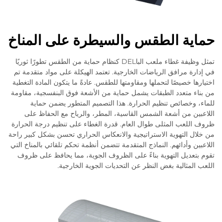
حماية الطقس والسيطرة على المناخ
تمثل وظيفة غطاء ملعب الباDEL كنظام حماية من الطقس تطورًا ثوريًا
في إدارة مرافق الرياضات الخارجية. تعتمد الهيكلة على مواد متقدمة تم
اختيارها خصيصًا لتحملها ومقاومتها للطقس. عادةً ما يتكون المادة التغطية
من بناء متعدد الطبقات يشمل حماية من الأشعة فوق البنفسجية، مقاومة
للماء، وخصائص تنظيم الحرارة. هذا التصميم المتطور يضمن حماية
اللاعبين من أشعة الشمس القاسية، المطر، والرياح مع الحفاظ على
ظروف اللعب المثلى طوال العام. قدرة الغطاء على تنظيم درجة الحرارة
من خلال التهوية الاستراتيجية والانعكاس الحراري تحسن بشكل كبير راحة
اللاعبين وأدائهم. النماذج المتقدمة تتضمن أنظمة تحكم تلقائي بالمناخ التي
تقوم بتعديل التهوية بناءً على الظروف الجوية، مما يحافظ على ظروف
اللعب المثالية بغض النظر عن التحديات الجوية الخارجية.