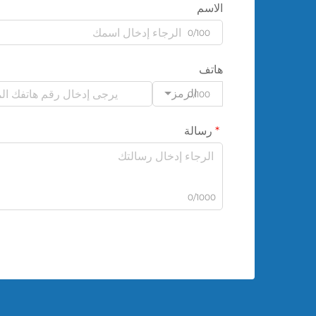
الاسم
0/100
هاتف
الرمز
0/100
رسالة
0/1000