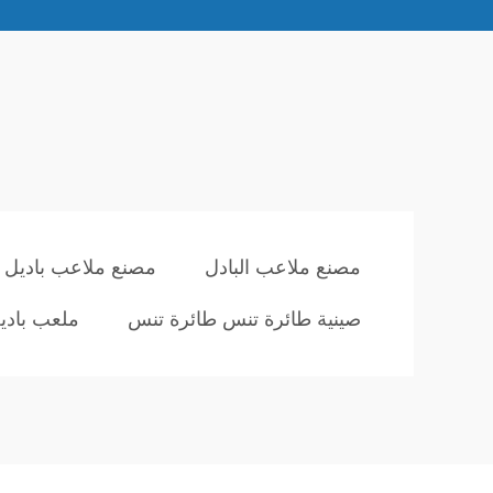
مصنع ملاعب البادل
مصنع ملاعب باديل ا
صينية طائرة تنس طائرة تنس
ملعب باديل DIY في ا