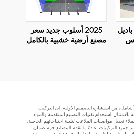
اديل
2025 أسلوب جديد سعر
مس
مصنع أرضية خشبية بالكامل
ودة
زجاج مقاوم للصدمات
يل
ملعب سكوosh الداخلي
الطلق
لزوجي
 شاملة، من استشارة التصميم الأولية إلى التركيب
 بالامتثال. استخدام تقنيات التصنيع المتقدمة والمواد
عملاء تعديل مواصفات الملاعب لتلبية احتياجاتهم الخاصة،
عبر جميع التركيبات. عادةً ما تقدم المصانع حزم ضمان