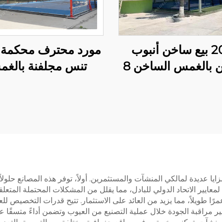
2025 بيع ساخن أنبوب
مورد محترف محكمة ب
مجلفن بالغمس الساخن 8
تنس مجلفنة بالغ
مصباح LED بانورامي واحد
الساخن مع مظلة ج
اء محكمة باديل
ممتازة محكمة باد
20م*6م محكمة باديل
بانورامية في الهواء 
واحدة 004
006
ا عديدة لمالكي المنشآت والمستثمرين. أولاً، توفر هذه المصانع حلولاً
لمعايير الاتحاد الدولي للبادل، مما يقلل من المشكلات المحتملة المتعلقة
رًا طويلاً، مما يزيد من العائد على الاستثمار. تتيح قدرات التخصيص لل
ابير مراقبة الجودة خلال عملية التصنيع من العيوب وتضمن أداءً متسقًا 