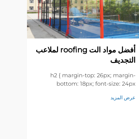
أفضل مواد الت roofing لملاعب
التجديف
h2 { margin-top: 26px; margin-
إضاء
bottom: 18px; font-size: 24px
الإغ
!important; font-weight: 600; line-
عرض المزيد
height: normal; } h3 { margin-top:
الدلي
26px; margin-bottom: 18px; font-
بك يع
size: 20px !important; font-weight:
على ت
600; line-height: ...}
عرض ا
ومع ا