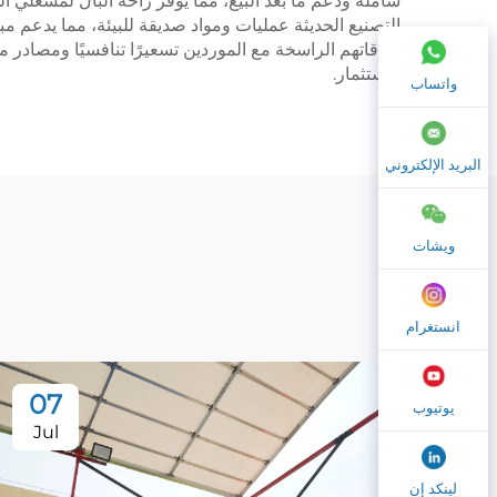
شاملة ودعم ما بعد البيع، مما يوفر راحة البال لمشغلي 
التصنيع الحديثة عمليات ومواد صديقة للبيئة، مما يدعم مبا
علاقاتهم الراسخة مع الموردين تسعيرًا تنافسيًا ومصادر م
الاستثمار.
واتساب
البريد الإلكتروني
ويشات
انستغرام
07
يوتيوب
Jul
لينكد إن