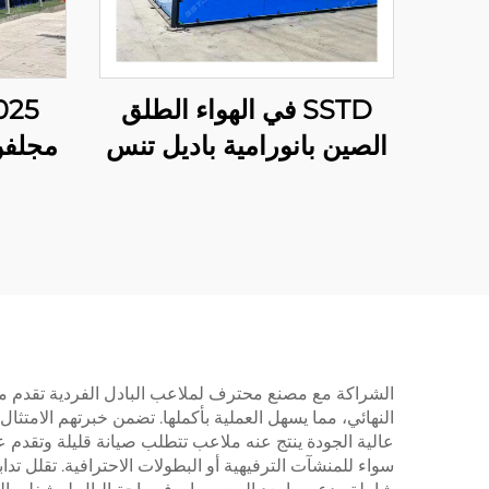
SSTD في الهواء الطلق
الصين بانورامية باديل تنس
المحكمة المصنعة المحترفة
المحكمة الكلاسيكية باديل
شر
تقنية متقدمة لنادي باديل
001-2
الشراكة مع مصنع محترف لملاعب البادل الفردية تقدم مزاي
النهائي، مما يسهل العملية بأكملها. تضمن خبرتهم الامتثال 
عالية الجودة ينتج عنه ملاعب تتطلب صيانة قليلة وتقدم عم
سواء للمنشآت الترفيهية أو البطولات الاحترافية. تقلل تد