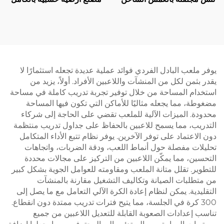
مع مظلة جودة ممتازة محكمة
زجاج مقاوم للصدمات ملعب
باديل بانورامية في الهواء
سكوosh الداخلي لزوجي
الطلق 006
يوفر ملعب البادل الفردي فوائد عملية عديدة تجعله استثمارًا لا
يقدر بثمن لكل من المنشآت واللاعبين الأفراد. أولاً، يزيد من
استخدام المساحة من خلال توفير تجربة تدريب كاملة في مساحة
مضغوطة، مما يجعله مثاليًا للأماكن التي تكون فيها المساحة
محدودة. الميزات الآلية للملعب تقضي على الحاجة إلى شركاء
التدريب، مما يسمح للاعبين بالحفاظ على جداول تدريب منتظمة
دون الاعتماد على توفر الآخرين. يوفر نظام تتبع الأداء المتكامل
تحليلات مفصلة حول أنماط اللعب، ودقة الضربات، واتجاهات
التحسين، مما يمكّن اللاعبين من التركيز على مجالات محددة
للتطوير. تقلل متانة الملعب ومقاومته للعوامل الجوية بشكل كبير
من متطلبات الصيانة وتكاليف التشغيل مقارنة بالمنشآت
التقليدية. يمكن لنظام إعادة الكرة الآلي التعامل مع ما يصل إلى
300 كرة في الجلسة، مما يتيح فترات تدريب ممتدة دون انقطاع.
تناسب إعدادات الصعوبة القابلة للتعديل اللاعبين من جميع