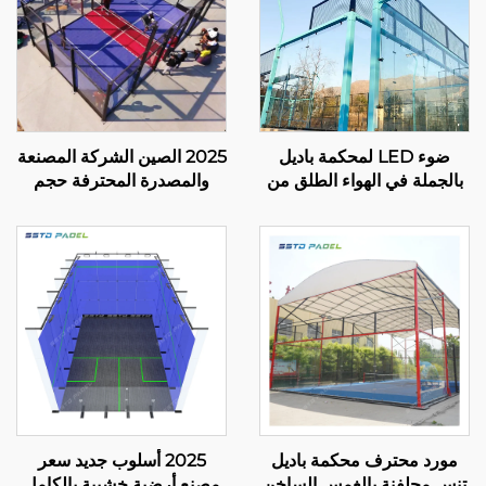
ضوء LED لمحكمة باديل
2025 الصين الشركة المصنعة
بالجملة في الهواء الطلق من
والمصدرة المحترفة حجم
الصلب المجلفن بالغمس
ملعب بادبول 10*6م تقدم
الساخن عرض كامل بانورامي
سطح لعب مستقر وموثوق
لمحكمة باديل 001-1
005
مورد محترف محكمة باديل
2025 أسلوب جديد سعر
تنس مجلفنة بالغمس الساخن
مصنع أرضية خشبية بالكامل