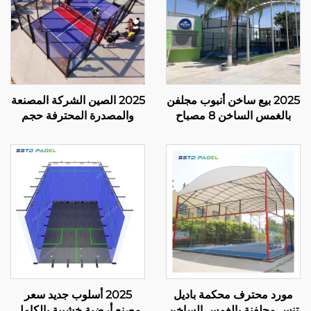
2025 بيع ساخن أنبوب مجلفن
2025 الصين الشركة المصنعة
بالغمس الساخن 8 مصباح
والمصدرة المحترفة حجم
LED بانورامي واحد شراء
ملعب بادبول 10*6م تقدم
محكمة باديل 20م*6م محكمة
سطح لعب مستقر وموثوق
باديل واحدة 004
005
مورد محترف محكمة باديل
2025 أسلوب جديد سعر
تنس مجلفنة بالغمس الساخن
مصنع أرضية خشبية بالكامل