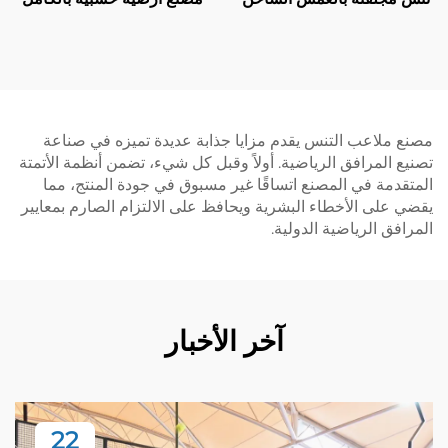
مع مظلة جودة ممتازة محكمة
زجاج مقاوم للصدمات ملعب
باديل بانورامية في الهواء
سكوosh الداخلي لزوجي
الطلق 006
مصنع ملاعب التنس يقدم مزايا جذابة عديدة تميزه في صناعة
تصنيع المرافق الرياضية. أولاً وقبل كل شيء، تضمن أنظمة الأتمتة
المتقدمة في المصنع اتساقًا غير مسبوق في جودة المنتج، مما
يقضي على الأخطاء البشرية ويحافظ على الالتزام الصارم بمعايير
المرافق الرياضية الدولية.
آخر الأخبار
22