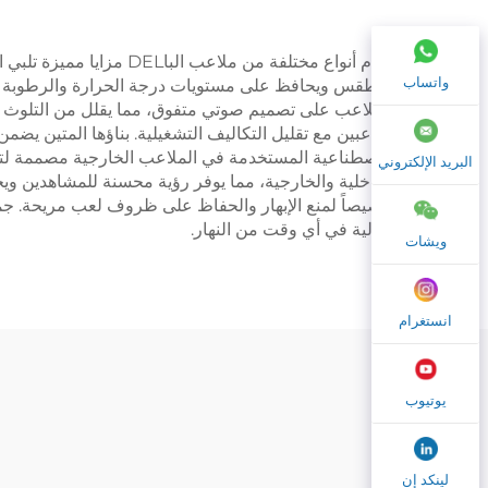
واتساب
بالطقس ويحافظ على مستويات درجة الحرارة والرطوبة المثال
الملاعب على تصميم صوتي متفوق، مما يقلل من التلوث الص
لللاعبين مع تقليل التكاليف التشغيلية. بناؤها المتين يض
البريد الإلكتروني
الداخلية والخارجية، مما يوفر رؤية محسنة للمشاهدين وي
خصيصاً لمنع الإبهار والحفاظ على ظروف لعب مريحة. جم
مثالية في أي وقت من النهار.
ويشات
انستغرام
يوتيوب
لينكد إن