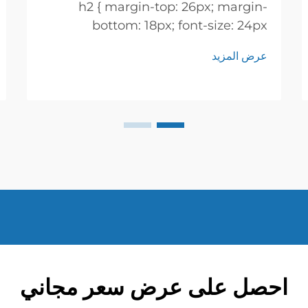
h2 { margin-top: 26px; margin-
bottom: 18px; font-size: 24px
!important; font-weight: 600; line-
عرض المزيد
height: normal; } h3 { margin-top:
26px; margin-bottom: 18px; font-
size: 20px !important; font-weight:
600; line-height: ...}
احصل على عرض سعر مجاني