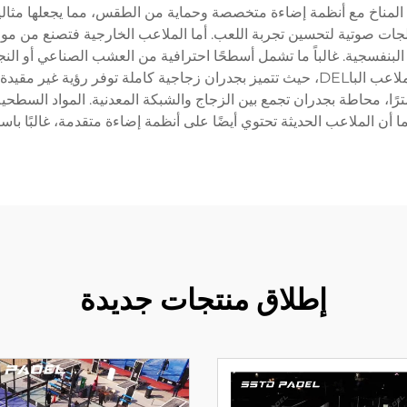
بها من حيث المناخ مع أنظمة إضاءة متخصصة وحماية من الطقس، مما يجعلها
لجات صوتية لتحسين تجربة اللعب. أما الملاعب الخارجية فتصنع من موا
سجية. غالباً ما تشمل أسطحًا احترافية من العشب الصناعي أو النجيل 
تمثل الملاعب البانورامية أحدث الابتكارات في تصميم ملاعب الباDEL، حيث تتميز بجدران زجا
اع الملاعب تُبنى حسب الأبعاد القياسية 10x20 مترًا، محاطة بجدران تجمع بين الزجاج والشبكة ال
يثة تحتوي أيضًا على أنظمة إضاءة متقدمة، غالبًا باستخدام تقنية LED لتحقيق كفاءة الطا
إطلاق منتجات جديدة