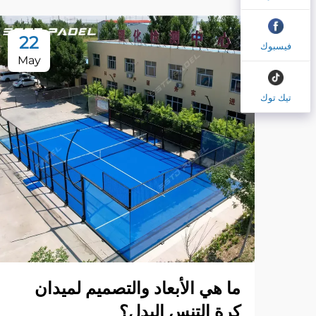
22
فيسبوك
May
تيك توك
ما هي الأبعاد والتصميم لميدان
كرة التنس البدل؟