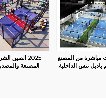
ت مباشرة من المصنع
2025 الصين الش
 باديل تنس الداخلية
المصنعة والمصدر
أكثر مبيعًا بالجملة
المحترفة حجم مل
امية باديل المحكمة
بادبول 10*6م ت
001-3
لعب مستقر وموثوق 005