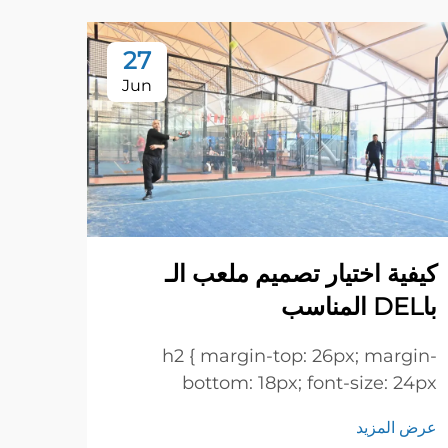
27
Jun
الأغط
كيفية اختيار تصميم ملعب الـ
للسح
باDEL المناسب
فهم أ
h2 { margin-top: 26px; margin-
شعبية
bottom: 18px; font-size: 24px
على أ
!important; font-weight: 600; line-
عرض ا
عرض المزيد
اللاع
height: normal; } h3 { margin-top: