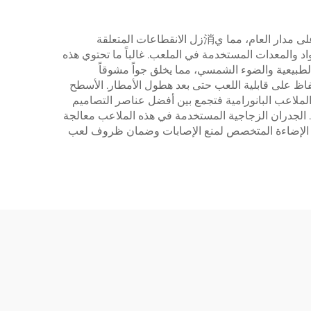
تقدم أنواع مختلفة من ملاعب الباDEL مزايا مميزة تلبي احتياجات وتفضيلات مختلفة. توفر الملاعب الداخلية ظروف لعب ثابتة على مدار العام، مما ي消زل الانقطاعات المتعلقة
اد والمعدات المستخدمة في الملعب. غالباً ما تحتوي هذه
لطبيعية والضوء الشمسي، مما يخلق جواً مشوقاً
لحفاظ على قابلية اللعب حتى بعد هطول الأمطار. الأسطح
تطلبات الصيانة مع تقديم تraction ممتاز واستجابة الكرة. أما الملاعب البانورامية فتجمع بين أفضل عناصر التصاميم
. الجدران الزجاجية المستخدمة في هذه الملاعب معالجة
ضع الإضاءة المتخصص لمنع الإصابات وضمان ظروف لعب