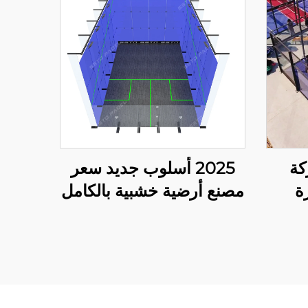
ركة
2025 أسلوب جديد سعر
ة
مصنع أرضية خشبية بالكامل
عب
زجاج مقاوم للصدمات
قدم سطح
ملعب سكوosh الداخلي
لزوجي