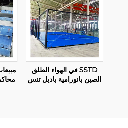
SSTD في الهواء الطلق
مبيعا
الصين بانورامية باديل تنس
محاكم
المحكمة المصنعة المحترفة
ال
المحكمة الكلاسيكية باديل
بانور
تقنية متقدمة لنادي باديل
001-2