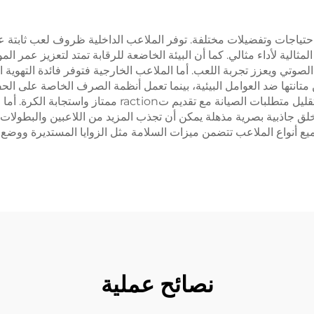
ية لأداء مثالي. كما أن البيئة الخاضعة للرقابة تمتد لتعزيز عمر المو
وتي ويعزز تجربة اللعب. أما الملاعب الخارجية فتوفر فائدة التهوية ا
من متانتها ضد العوامل البيئية، بينما تعمل أنظمة الصرف الخاصة على ا
الاصطناعية المستخدمة في الملاعب الخارجية مصممة لتقليل م
خلق جاذبية بصرية مذهلة يمكن أن تجذب المزيد من اللاعبين والبطولات
يع أنواع الملاعب تتضمن ميزات السلامة مثل الزوايا المستديرة وو
نصائح عملية