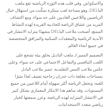
والاسكواش. وفي قلب هذه الثورة الرياضية تقع ملعب
الباDEL، وهو مساحة لعب مبتكرة تمكّنت من استهلال خيال
الرياضيين واللاعبين العاديين على حد سواء. ومع اكتشاف
المزيد من عشاق الرياضة للجاذبية الفريدة لهذه النشاط
الممتع، أصبحت ملاعب الباDEL مشهدًا متزايد الانتشار في
الأندية الرياضية والمعقدات السكنية والمرافق المتخصصة
في جميع أنحاء العالم.
التصميم المميز لـ
ملعب الباديل
يخلق بيئة تشجع على
اللعب التنافسي والتفاعل الاجتماعي على حد سواء. وعلى
عكس ملاعب التنس التقليدية، تتميز ملاعب البادل
بمساحات مغلقة ذات جدران زجاجية تضيف بُعدًا مثيرًا
للعبة، وتجعل الرياضة أكثر سهولة أمام اللاعبين من جميع
المستويات. وقد ساهم هذا الابتكار المعماري بشكل كبير
في الانتشار المتزايد لهذه الرياضة، وعزز سمعتها كخيار
رياضي متعدد الاستخدامات.