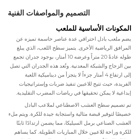
التصميم والمواصفات الفنية
المكونات الأساسية للملعب
يضم ملعب بادل احترافي عدة عناصر حاسمة تميزه عن
المرافق الرياضية الأخرى. يتميز سطح اللعب، الذي يبلغ
طوله عادةً 20 متراً وعرضه 10 أمتار، بوجود جدران تجمع
بين الزجاج والشبكة المعدنية. وتُعد هذه الجدران التي تصل
إلى ارتفاع 4 أمتار جزءاً لا يتجزأ من ديناميكية اللعبة
الفريدة، حيث تتيح للاعبين تنفيذ ضربات وإستراتيجيات
إبداعية لا يمكن تحقيقها في رياضات المضرب التقليدية.
تم تصميم سطح العشب الاصطناعي لملاعب البادل
خصيصًا لتوفير قبضة مثالية واستجابة جيدة للكرة. ويتم ملء
العشب الصناعي برمل السيليكا، مما يضمن ارتدادًا ثابتًا
للكرة وراحة للاعبين خلال المباريات الطويلة. كما يساهم