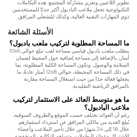
تطوير اللاعبين وتعزيز مشاركة المجتمع. هذه التكاملات
التكنولوجية تجعل ملاعب البادبول أكثر جذبًا للمستخدمين
ذوي المهارات التقنية العالية، وكذلك لمُشغلَي المرافق.
الأسئلة الشائعة
ما المساحة المطلوبة لتركيب ملعب بادبول؟
يتطلب ملعب بادبول قياسي مساحة لعب تبلغ حوالي 10x6
أمتار، بالإضافة إلى مساحة إضافية حول المحيط لضمان
السلامة والوصول. وتكون المساحة الكلية المطلوبة، بما
في ذلك المساحة المحيطة، حوالي 12x8 أمتار عادةً، ما
يجعلها فعالة جدًا من حيث استغلال المساحة مقارنة
بالمرافق الرياضية التقليدية.
ما هو متوسط العائد على الاستثمار لتركيب
ملاعب البادبول؟
رغم أن العوائد تختلف حسب الموقع والظروف السوقية،
يُبلِغ العديد من مالكي المرافق عن استرداد استثمارهم
خلال 18 إلى 24 شهرًا من خلال تأجير الملاعب وأعضاء
الاشتراك وعوائد البطولات. وتساهم التكاليف المنخفضة