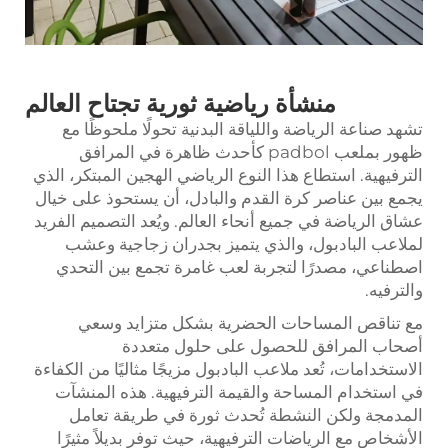
منشأة رياضية ثورية تجتاح العالم
تشهد صناعة الرياضة واللياقة البدنية تحولًا ملحوظًا مع
ظهور
بملعب padbol
كأحدث ظاهرة في المرافق
الترفيهية. استطاع هذا النوع الرياضي الهجين المبتكر، الذي
يجمع بين عناصر كرة القدم والبادل، أن يستحوذ على خيال
عشاق الرياضة في جميع أنحاء العالم. ويُعد التصميم الفريد
لملاعب البادبول، والذي يتميز بجدران زجاجية وعشب
اصطناعي، مصدرًا لتجربة لعب غامرة تجمع بين التحدي
والترفيه.
مع تناقص المساحات الحضرية بشكل متزايد وسعي
أصحاب المرافق للحصول على حلول متعددة
الاستخدامات، تُعد ملاعب البادبول مزيجًا مثاليًا من الكفاءة
في استخدام المساحة والقيمة الترفيهية. هذه المنشآت
المدمجة ولكن النشطة تُحدث ثورة في طريقة تعامل
الأشخاص مع الرياضات الترفيهية، حيث توفر بديلاً مثيرًا