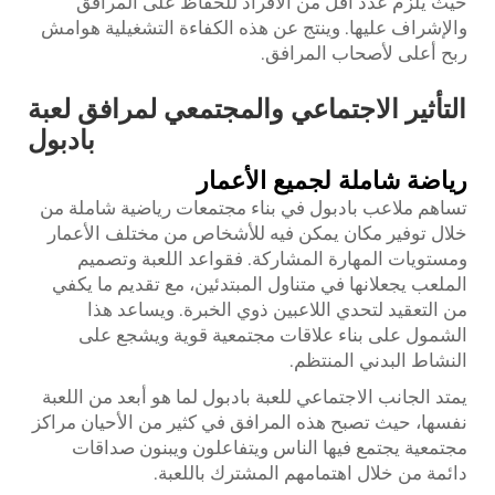
حيث يلزم عدد أقل من الأفراد للحفاظ على المرافق
والإشراف عليها. وينتج عن هذه الكفاءة التشغيلية هوامش
ربح أعلى لأصحاب المرافق.
التأثير الاجتماعي والمجتمعي لمرافق لعبة
بادبول
رياضة شاملة لجميع الأعمار
تساهم ملاعب بادبول في بناء مجتمعات رياضية شاملة من
خلال توفير مكان يمكن فيه للأشخاص من مختلف الأعمار
ومستويات المهارة المشاركة. فقواعد اللعبة وتصميم
الملعب يجعلانها في متناول المبتدئين، مع تقديم ما يكفي
من التعقيد لتحدي اللاعبين ذوي الخبرة. ويساعد هذا
الشمول على بناء علاقات مجتمعية قوية ويشجع على
النشاط البدني المنتظم.
يمتد الجانب الاجتماعي للعبة بادبول لما هو أبعد من اللعبة
نفسها، حيث تصبح هذه المرافق في كثير من الأحيان مراكز
مجتمعية يجتمع فيها الناس ويتفاعلون ويبنون صداقات
دائمة من خلال اهتمامهم المشترك باللعبة.