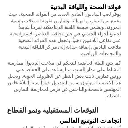
فوائد الصحة واللياقة البدنية
يوفر لعب الـبادبول العادي العديد من الفوائد الصحية، حيث
يجمع بين التمارين الهوائية وتمارين تقوية العضلات وتنمية
المرونة. وتضمن طبيعة اللعبة الديناميكية تمريناً شاملاً
لجميع أجزاء الجسم، في حين تحافظ العناصر الاستراتيجية
على تفاعل اللاعبين ذهنياً. وتجعل هذه الفوائد الصحية
ملاعب البادبول إضافة جذابة إلى مراكز اللياقة البدنية
والمجمعات الرياضية.
كما يتيح البيئة الخاضعة للتحكم في ملاعب البادبول ممارسة
النشاط على مدار السنة، مما يساعد على الحفاظ على
روتين تمارين ثابت بغض النظر عن الظروف الجوية. ويجعل
هذا الاعتماد الموثوق به من البادبول خياراً ممتازاً للأشخاص
المهتمين بالصحة والباحثين عن فرص لممارسة التمارين
بانتظام.
التوقعات المستقبلية ونمو القطاع
اتجاهات التوسع العالمي
تُشهد صناعة ملاعب الـبادبول نموًا سريعًا عبر قارات