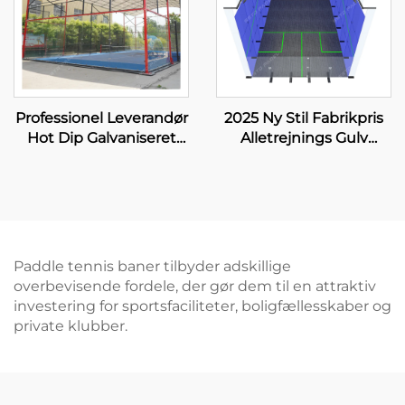
Professionel Leverandør
2025 Ny Stil Fabrikpris
Hot Dip Galvaniseret
Alletrejnings Gulv
Padel Tennisbane Med
Skræmt Glass
Tag Premium Kvalitet
Indendørs Squashbaner
Udendørs Panoramisk
til Dobbeltspil
Paddle Bane Tag 006
Paddle tennis baner tilbyder adskillige
overbevisende fordele, der gør dem til en attraktiv
investering for sportsfaciliteter, boligfællesskaber og
private klubber.