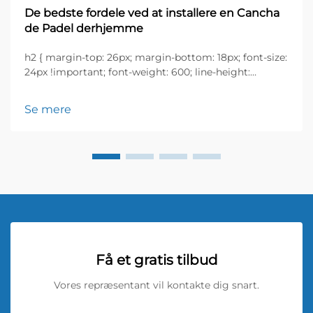
De bedste fordele ved at installere en Cancha
de Padel derhjemme
h2 { margin-top: 26px; margin-bottom: 18px; font-size:
24px !important; font-weight: 600; line-height:
normal; } h3 { margin-top: 26px; margin-bottom: 18px;
font-size: 20px !important; font-weight: 600; line-
Se mere
height: ...}
Få et gratis tilbud
Vores repræsentant vil kontakte dig snart.