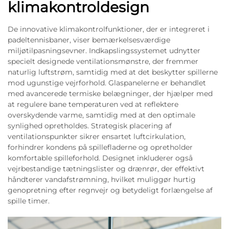
klimakontroldesign
De innovative klimakontrolfunktioner, der er integreret i
padeltennisbaner, viser bemærkelsesværdige
miljøtilpasningsevner. Indkapslingssystemet udnytter
specielt designede ventilationsmønstre, der fremmer
naturlig luftstrøm, samtidig med at det beskytter spillerne
mod ugunstige vejrforhold. Glaspanelerne er behandlet
med avancerede termiske belægninger, der hjælper med
at regulere bane temperaturen ved at reflektere
overskydende varme, samtidig med at den optimale
synlighed opretholdes. Strategisk placering af
ventilationspunkter sikrer ensartet luftcirkulation,
forhindrer kondens på spillefladerne og opretholder
komfortable spilleforhold. Designet inkluderer også
vejrbestandige tætningslister og drænrør, der effektivt
håndterer vandafstrømning, hvilket muliggør hurtig
genopretning efter regnvejr og betydeligt forlængelse af
spille timer.