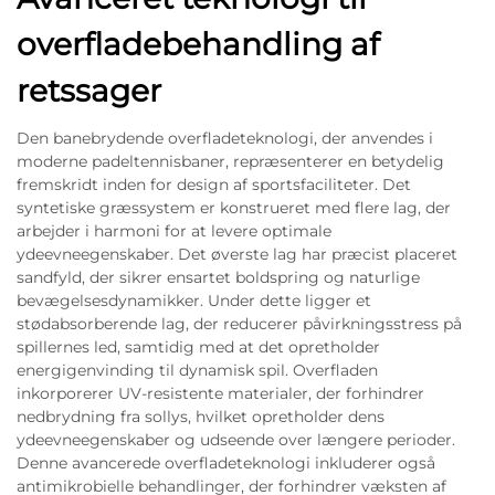
overfladebehandling af
retssager
Den banebrydende overfladeteknologi, der anvendes i
moderne padeltennisbaner, repræsenterer en betydelig
fremskridt inden for design af sportsfaciliteter. Det
syntetiske græssystem er konstrueret med flere lag, der
arbejder i harmoni for at levere optimale
ydeevneegenskaber. Det øverste lag har præcist placeret
sandfyld, der sikrer ensartet boldspring og naturlige
bevægelsesdynamikker. Under dette ligger et
stødabsorberende lag, der reducerer påvirkningsstress på
spillernes led, samtidig med at det opretholder
energigenvinding til dynamisk spil. Overfladen
inkorporerer UV-resistente materialer, der forhindrer
nedbrydning fra sollys, hvilket opretholder dens
ydeevneegenskaber og udseende over længere perioder.
Denne avancerede overfladeteknologi inkluderer også
antimikrobielle behandlinger, der forhindrer væksten af