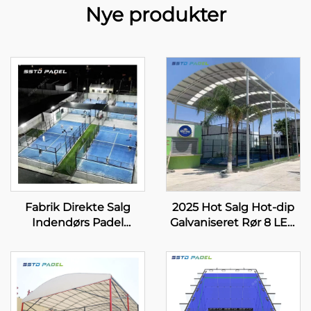
Nye produkter
Fabrik Direkte Salg
2025 Hot Salg Hot-dip
Indendørs Padel
Galvaniseret Rør 8 LED
Tennisbaner Bedst
lampe Enkel
Sælgende Engros
Panoramisk Køb Padel
Panoramisk Paddle
Bane 20m*6m Paddle
Bane 001-3
Bane Enkel Padel Bane
004