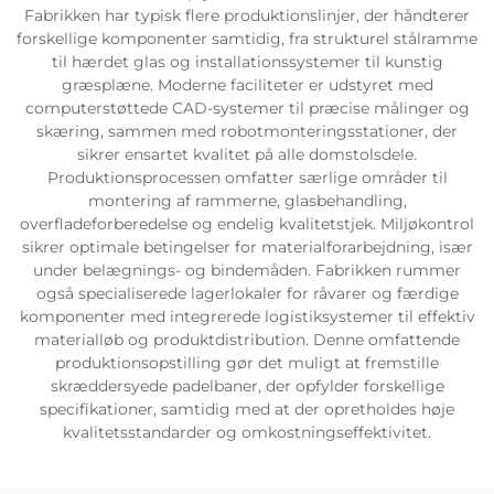
Fabrikken har typisk flere produktionslinjer, der håndterer
forskellige komponenter samtidig, fra strukturel stålramme
til hærdet glas og installationssystemer til kunstig
græsplæne. Moderne faciliteter er udstyret med
computerstøttede CAD-systemer til præcise målinger og
skæring, sammen med robotmonteringsstationer, der
sikrer ensartet kvalitet på alle domstolsdele.
Produktionsprocessen omfatter særlige områder til
montering af rammerne, glasbehandling,
overfladeforberedelse og endelig kvalitetstjek. Miljøkontrol
sikrer optimale betingelser for materialforarbejdning, især
under belægnings- og bindemåden. Fabrikken rummer
også specialiserede lagerlokaler for råvarer og færdige
komponenter med integrerede logistiksystemer til effektiv
materialløb og produktdistribution. Denne omfattende
produktionsopstilling gør det muligt at fremstille
skræddersyede padelbaner, der opfylder forskellige
specifikationer, samtidig med at der opretholdes høje
kvalitetsstandarder og omkostningseffektivitet.