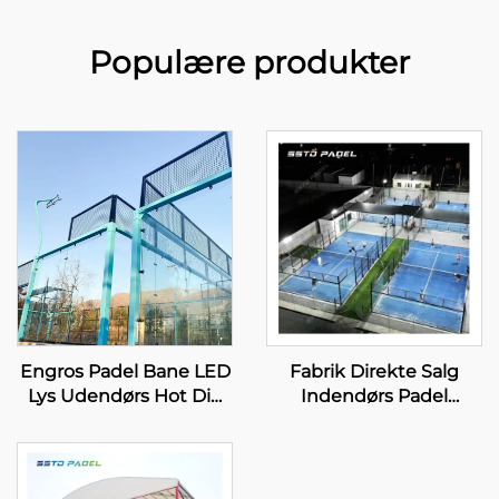
Populære produkter
Engros Padel Bane LED
Fabrik Direkte Salg
Lys Udendørs Hot Dip
Indendørs Padel
Galvaniseret Stål Fuld
Tennisbaner Bedst
Udsigt Panoramisk
Sælgende Engros
Paddle Bane 001-1
Panoramisk Paddle
Bane 001-3