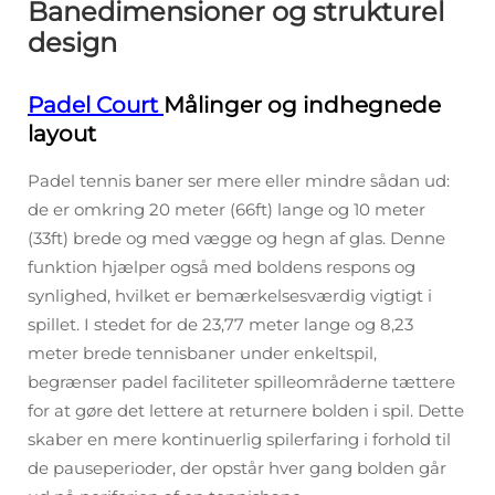
Banedimensioner og strukturel
design
Padel Court
Målinger og indhegnede
layout
Padel tennis baner ser mere eller mindre sådan ud:
de er omkring 20 meter (66ft) lange og 10 meter
(33ft) brede og med vægge og hegn af glas. Denne
funktion hjælper også med boldens respons og
synlighed, hvilket er bemærkelsesværdig vigtigt i
spillet. I stedet for de 23,77 meter lange og 8,23
meter brede tennisbaner under enkeltspil,
begrænser padel faciliteter spilleområderne tættere
for at gøre det lettere at returnere bolden i spil. Dette
skaber en mere kontinuerlig spilerfaring i forhold til
de pauseperioder, der opstår hver gang bolden går