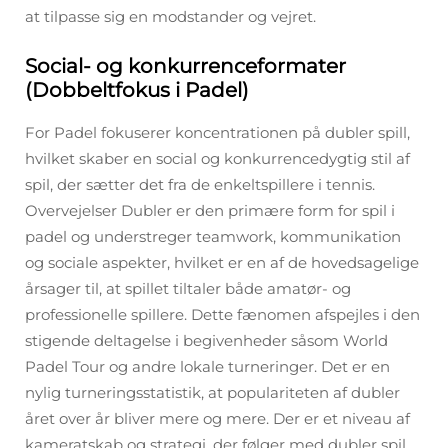
at tilpasse sig en modstander og vejret.
Social- og konkurrenceformater
(Dobbeltfokus i Padel)
For Padel fokuserer koncentrationen på dubler spill,
hvilket skaber en social og konkurrencedygtig stil af
spil, der sætter det fra de enkeltspillere i tennis.
Overvejelser Dubler er den primære form for spil i
padel og understreger teamwork, kommunikation
og sociale aspekter, hvilket er en af de hovedsagelige
årsager til, at spillet tiltaler både amatør- og
professionelle spillere. Dette fænomen afspejles i den
stigende deltagelse i begivenheder såsom World
Padel Tour og andre lokale turneringer. Det er en
nylig turneringsstatistik, at populariteten af dubler
året over år bliver mere og mere. Der er et niveau af
kameratskab og strategi, der følger med dubler spil,