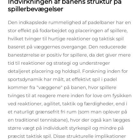
Indvirkningen af banens struktur på
spillerbevægelser
Den indkapslede rummelighed af padelbaner har en
stor effekt på fodarbejdet og placeringen af spillere,
hvilket tvinger til hurtige reaktioner og taktisk spil
baseret på væggernes overgange. Den reducerede
banestørrelse er positiv for spillere, da det giver mere
tid til reaktioner og strategi og understreger
detaljeret placering og holdspil. Forskning inden for
sportsdynamik har målt, at effektivt spil i padel
kommer fra "væggene" på banen, hvor spillere
tvinges til at reagere mere inden for love om fysikken
ved reaktioner, agilitet, taktik og færdigheder, end i
et naturligt grænsefrit fri rum (som man oplever på
en traditionel tennisbane), hvor der også kan lægges
større vægt på individuelt styrkespil og mindre på
præcist taktisk spil. Disse strukturelle implikationer