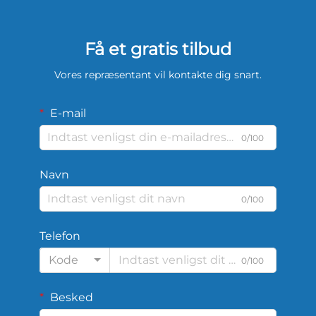
Få et gratis tilbud
Vores repræsentant vil kontakte dig snart.
E-mail
0/100
Navn
0/100
Telefon
Kode
0/100
Besked