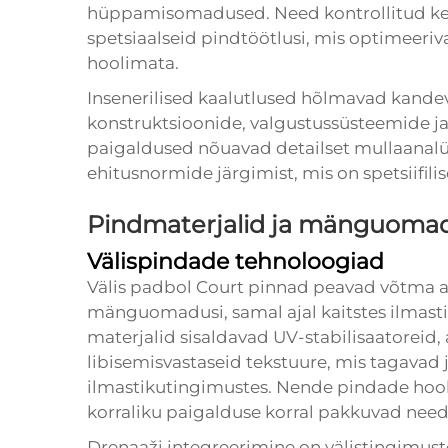
hüppamisomadused. Need kontrollitud ke
spetsiaalseid pindtöötlusi, mis optimeeri
hoolimata.
Insenerilised kaalutlused hõlmavad kand
konstruktsioonide, valgustussüsteemide ja 
paigaldused nõuavad detailset mullaanalüüsi
ehitusnormide järgimist, mis on spetsiifilise
Pindmaterjalid ja mänguoma
Välispindade tehnoloogiad
Välis
padbol Court
pinnad peavad võtma ar
mänguomadusi, samal ajal kaitstes ilmasti
materjalid sisaldavad UV-stabilisaatoreid,
libisemisvastaseid tekstuure, mis tagavad 
ilmastikutingimustes. Nende pindade hoold
korraliku paigalduse korral pakkuvad need
Drenaaži integreerimine on välistingimuste