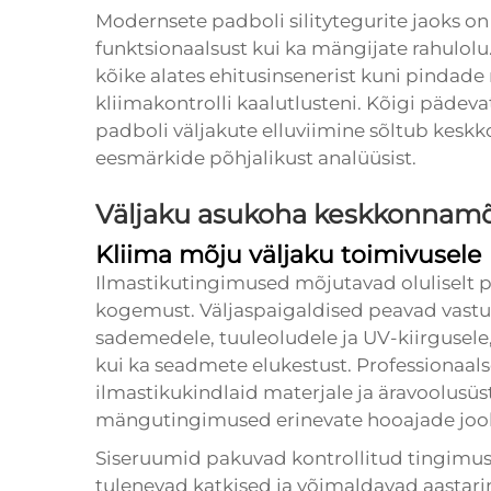
Modernsete padboli silitytegurite jaoks on 
funktsionaalsust kui ka mängijate rahulolu.
kõike alates ehitusinsenerist kuni pindade
kliimakontrolli kaalutlusteni. Kõigi pädevat
padboli väljakute elluviimine sõltub kesk
eesmärkide põhjalikust analüüsist.
Väljaku asukoha keskkonnam
Kliima mõju väljaku toimivusele
Ilmastikutingimused mõjutavad oluliselt p
kogemust. Väljaspaigaldised peavad vast
sademedele, tuuleoludele ja UV-kiirgusele,
kui ka seadmete elukestust. Professionaalse
ilmastikukindlaid materjale ja äravoolusü
mängutingimused erinevate hooajade jook
Siseruumid pakuvad kontrollitud tingimus
tulenevad katkised ja võimaldavad aastar