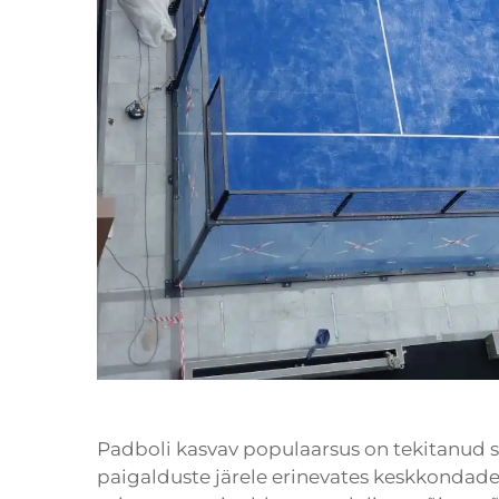
Padboli kasvav populaarsus on tekitanud su
paigalduste järele erinevates keskkondades