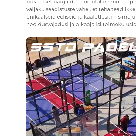
privaatset paigaldust, on oluline mõista põ
väljaku seadistuste vahel, et teha teadlikk
unikaalseid eeliseid ja kaalutlusi, mis mõ
hooldusvajadusi ja pikaajalisi toimekulusid