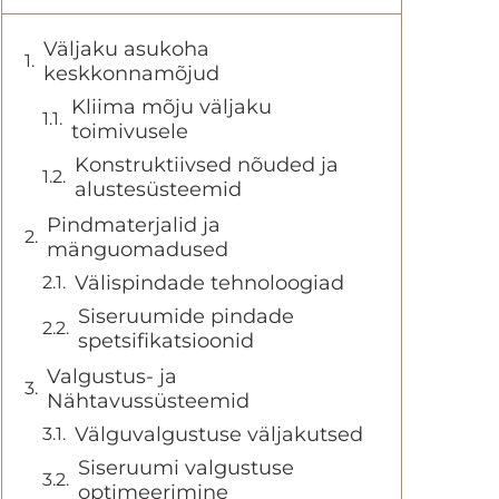
Väljaku asukoha
keskkonnamõjud
Kliima mõju väljaku
toimivusele
Konstruktiivsed nõuded ja
alustesüsteemid
Pindmaterjalid ja
mänguomadused
Välispindade tehnoloogiad
Siseruumide pindade
spetsifikatsioonid
Valgustus- ja
Nähtavussüsteemid
Välguvalgustuse väljakutsed
Siseruumi valgustuse
optimeerimine