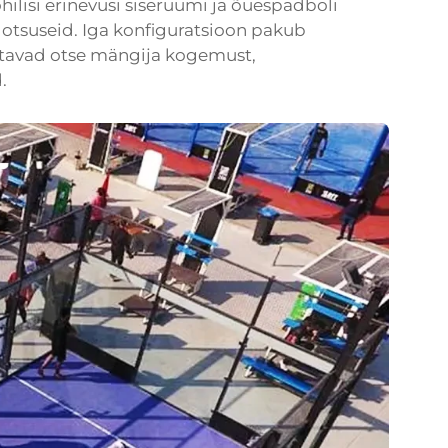
hilisi erinevusi siseruumi ja õuespadboli
e otsuseid. Iga konfiguratsioon pakub
jutavad otse mängija kogemust,
.