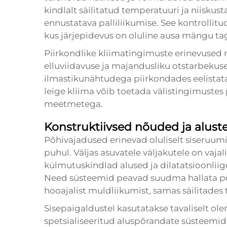
kindlalt säilitatud temperatuuri ja niiskust
ennustatava palliliikumise. See kontrollitu
kus järjepidevus on oluline ausa mängu ta
Piirkondlike kliimatingimuste erinevused
elluviidavuse ja majandusliku otstarbekuse
ilmastikunähtudega piirkondades eelistata
leige kliima võib toetada välistingimustes
meetmetega.
Konstruktiivsed nõuded ja alus
Põhivajadused erinevad oluliselt siseruum
puhul. Väljas asuvatele väljakutele on vaj
külmutuskindlad alused ja dilatatsioonlii
Need süsteemid peavad suudma hallata põh
hooajalist muldliikumist, samas säilitade
Sisepaigaldustel kasutatakse tavaliselt o
spetsialiseeritud aluspõrandate süsteemide