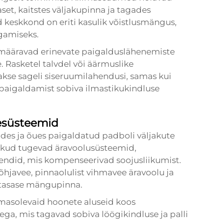
aset, kaitstes väljakupinna ja tagades
d keskkond on eriti kasulik võistlusmängus,
gamiseks.
 määravad erinevate paigalduslähenemiste
. Rasketel talvdel või äärmuslike
kse sageli siseruumilahendusi, samas kui
 paigaldamist sobiva ilmastikukindluse
tesüsteemid
ides ja õues paigaldatud padboli väljakute
alikud tugevad äravoolusüsteemid,
gendid, mis kompenseerivad soojusliikumist.
javee, pinnaolulist vihmavee äravoolu ja
s tasase mängupinna.
lemasolevaid hoonete aluseid koos
ga, mis tagavad sobiva löögikindluse ja palli