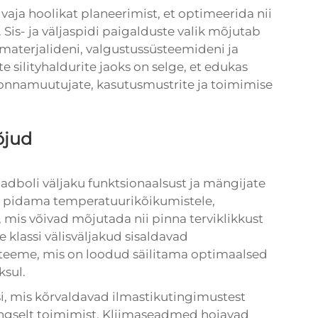
vaja hoolikat planeerimist, et optimeerida nii
 Sis- ja väljaspidi paigalduste valik mõjutab
 materjalideni, valgustussüsteemideni ja
e silityhaldurite jaoks on selge, et edukas
konnamuutujate, kasutusmustrite ja toimimise
õjud
adboli väljaku funktsionaalsust ja mängijate
u pidama temperatuurikõikumistele,
 mis võivad mõjutada nii pinna terviklikkust
 klassi välisväljakud sisaldavad
steeme, mis on loodud säilitama optimaalsed
sul.
i, mis kõrvaldavad ilmastikutingimustest
ingselt toimimist. Kliimaseadmed hoiavad