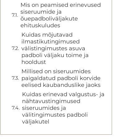
Mis on peamised erinevused
siseruumide ja
õuepadboliväljakute
ehituskuludes
Kuidas mõjutavad
ilmastikutingimused
välistingimustes asuva
padboli väljaku toime ja
hooldust
Millised on siseruumides
paigaldatud padboli korvide
eelised kaubanduslike jaoks
Kuidas erinevad valgustus- ja
nähtavustingimused
siseruumides ja
välitingimustes padboli
väljakutel