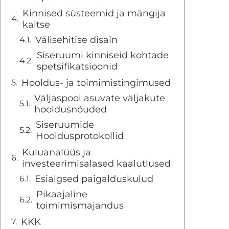
Kinnised süsteemid ja mängija
kaitse
Välisehitise disain
Siseruumi kinniseid kohtade
spetsifikatsioonid
Hooldus- ja toimimistingimused
Väljaspool asuvate väljakute
hooldusnõuded
Siseruumide
Hooldusprotokollid
Kuluanalüüs ja
investeerimisalased kaalutlused
Esialgsed paigalduskulud
Pikaajaline
toimimismajandus
KKK