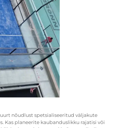
urt nõudlust spetsialiseeritud väljakute
. Kas planeerite kaubanduslikku rajatisi või