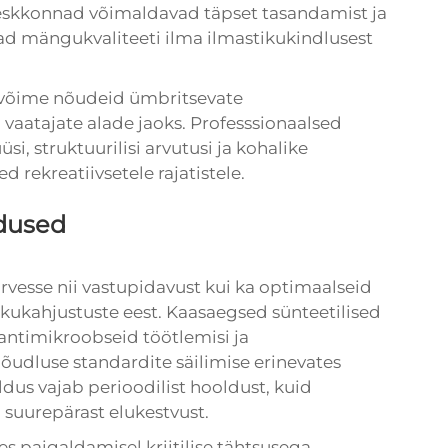
skkonnad võimaldavad täpset tasandamist ja
vad mängukvaliteeti ilma ilmastikukindlusest
evõime nõudeid ümbritsevate
vaatajate alade jaoks. Professsionaalsed
, struktuurilisi arvutusi ja kohalike
d rekreatiivsetele rajatistele.
dused
vesse nii vastupidavust kui ka optimaalseid
kukahjustuste eest. Kaasaegsed sünteetilised
 antimikroobseid töötlemisi ja
jõudluse standardite säilimise erinevates
us vajab perioodilist hooldust, kuid
 suurepärast elukestvust.
s paigaldamisel kriitilise tähtsusega,