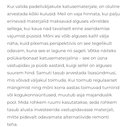
Kui valida padeliväljakute katusematerjale, on oluline
arvestada kõiki kulusid. Meil on vaja hinnata, kui palju
erinevad materjalid maksavad alguses võrreldes
sellega, kui kaua nad tavaliselt enne asendamise
vajumist püsisid. Mõni asi võib alguses kallil välja
näha, kuid pikemas perspektiivis on see tegelikult
odavam, kuna see ei lagune nii sageli. Võtke näiteks
polükarbonaat katusematerjalina – see on üsna
vastupidav ja püsib aastaid, kuigi sellel on alguses
suurem hind. Samuti tasub arvestada lisasündmusi,
mis võivad väljakul toimuda. Kui toimub regulaarset
mängimist ning mõni korra aastas toimuvad turniirid
või kogukonnaüritused, muutub asja majanduslik
pool. Mida rohkem ruumi kasutatakse, seda rohkem
tasub alusta investeerida vastupidavasse materjali,
mitte pidevalt odavamate alternatiivide remonti
teha.