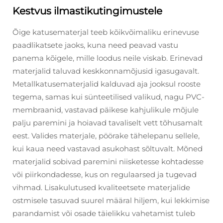
Kestvus ilmastikutingimustele
Õige katusematerjal teeb kõikvõimaliku erinevuse
paadlikatsete jaoks, kuna need peavad vastu
panema kõigele, mille loodus neile viskab. Erinevad
materjalid taluvad keskkonnamõjusid igasugavalt.
Metallkatusematerjalid kalduvad aja jooksul rooste
tegema, samas kui sünteetilised valikud, nagu PVC-
membraanid, vastavad päikese kahjulikule mõjule
palju paremini ja hoiavad tavaliselt vett tõhusamalt
eest. Valides materjale, pöörake tähelepanu sellele,
kui kaua need vastavad asukohast sõltuvalt. Mõned
materjalid sobivad paremini niisketesse kohtadesse
või piirkondadesse, kus on regulaarsed ja tugevad
vihmad. Lisakulutused kvaliteetsete materjalide
ostmisele tasuvad suurel määral hiljem, kui lekkimise
parandamist või osade täielikku vahetamist tuleb