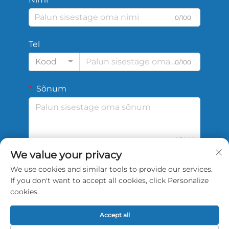
0/100
Tel
Kood
0/100
Sõnum
0/1000
We value your privacy
We use cookies and similar tools to provide our services.
Esita
If you don't want to accept all cookies, click Personalize
cookies.
Accept all