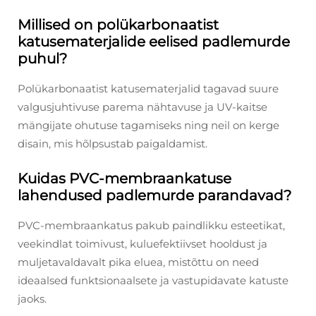
Millised on polükarbonaatist
katusematerjalide eelised padlemurde
puhul?
Polükarbonaatist katusematerjalid tagavad suure
valgusjuhtivuse parema nähtavuse ja UV-kaitse
mängijate ohutuse tagamiseks ning neil on kerge
disain, mis hõlpsustab paigaldamist.
Kuidas PVC-membraankatuse
lahendused padlemurde parandavad?
PVC-membraankatus pakub paindlikku esteetikat,
veekindlat toimivust, kuluefektiivset hooldust ja
muljetavaldavalt pika eluea, mistõttu on need
ideaalsed funktsionaalsete ja vastupidavate katuste
jaoks.