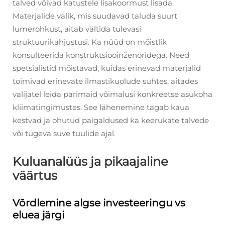
talved võivad katustele lisakoormust lisada.
Materjalide valik, mis suudavad taluda suurt
lumerohkust, aitab vältida tulevasi
struktuurikahjustusi. Ka nüüd on mõistlik
konsulteerida konstruktsiooinženöridega. Need
spetsialistid mõistavad, kuidas erinevad materjalid
toimivad erinevate ilmastikuolude suhtes, aitades
valijatel leida parimaid võimalusi konkreetse asukoha
kliimatingimustes. See lähenemine tagab kaua
kestvad ja ohutud paigaldused ka keerukate talvede
või tugeva suve tuulide ajal.
Kuluanalüüs ja pikaajaline
väärtus
Võrdlemine algse investeeringu vs
eluea järgi