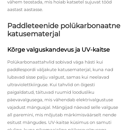
vähem teostada, mis hoiab katsetel sujuvat tööd
aastast aastasse.
Paddleteenide polükarbonaatne
katusematerjal
Kõrge valguskandevus ja UV-kaitse
Polükarbonaattahvlid sobivad väga hästi kui
paddlespordi väljakute katusematerjal, kuna nad
lubavad sisse palju valgust, samas kui neelavad
ultraviolettkiirguse. Kui tahvlid on õigesti
paigaldatud, täituvad ruumid loodusliku
päevavalgusega, mis vähendab elektrivalgustuse
vajadust mänguajal. Mängijad näevad selle valguse
all paremini, mis mõjutab märkimisväärselt nende
esitust mängudes. UV-kaitse küsimus on samuti
oluline, kuna pikemaajaline päikesevalgusega