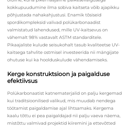
kokkupuudumine ilma sobiva kaitseta võib ajapikku
põhjustada nahakahjustusi. Enamik tõsiseid
spordikompleksid valivad polükarbonaadist
valmistatud lahendused, mille UV-kaitsevus on
vähemalt 98% vastavalt ASTM standarditele.
Pikaajaliste kulude seisukohalt tasub kvaliteetse UV-
kaitsega tahvlite ostmisel investeerida nii mängijate
ohutuse kui ka hoolduskulude vähendamiseks.
Kerge konstruktsioon ja paigalduse
efektiivsus
Polükarbonaatist katnematerjalid on palju kergemad
kui traditsioonilised valikud, mis muudab nendega
töötamist paigaldamise ajal lihtsamaks. Kergema
kaalu tõttu ei pea paigaldajad nii palju vaeva näema,
mistõttu valmivad projektid kiiremini ja ettevõtted