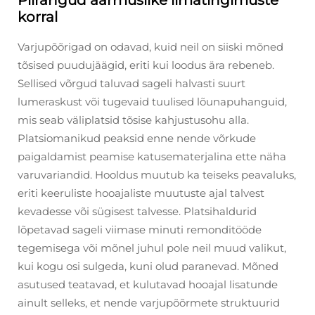
korral
Varjupõõrigad on odavad, kuid neil on siiski mõned
tõsised puudujäägid, eriti kui loodus ära rebeneb.
Sellised võrgud taluvad sageli halvasti suurt
lumeraskust või tugevaid tuulised lõunapuhanguid,
mis seab väliplatsid tõsise kahjustusohu alla.
Platsiomanikud peaksid enne nende võrkude
paigaldamist peamise katusematerjalina ette näha
varuvariandid. Hooldus muutub ka teiseks peavaluks,
eriti keeruliste hooajaliste muutuste ajal talvest
kevadesse või sügisest talvesse. Platsihaldurid
lõpetavad sageli viimase minuti remonditööde
tegemisega või mõnel juhul pole neil muud valikut,
kui kogu osi sulgeda, kuni olud paranevad. Mõned
asutused teatavad, et kulutavad hooajal lisatunde
ainult selleks, et nende varjupõõrmete struktuurid