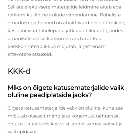
Selliste efektiivsete materjalide leidmine aitab aga
rohkem kui lihtne kulude vähendamine. Roheliste
omadustega hooned on atraktiivsed neile üürnikele,
kes pööravad tähelepanu jätkusuutlikkusele, andes
omanikele eelise konkureerivas turul, kus
keskkonnateadlikkus mõjutab järjest enam
ettevõtete otsuseid.
KKK-d
Miks on õigete katusematerjalide valik
oluline paadiplatside jaoks?
Õigete katusematerjalide valik on oluline, kuna see
mõjutab otseselt mängijate kogemusi, nähtavust,
ohutust ja platside kestvust, andes samas kaitset ja
vastupidavust.