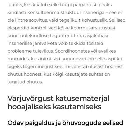
igaüks, kes kaalub selle tüüpi paigaldust, peaks
kindlasti konsulteerima struktuurinseneriga – see ei
ole lihtne soovitus, vaid tegelikult kohustuslik. Sellised
eksperdid kontrollivad kõike koormusarvutustest
kuni tuulekindluse teguriteni. Ilma asjakohase
insenerilise järevalveta võib tekkida tõsiseid
probleeme tulevikus. Spordihoonetes või avalikes
ruumides, kus inimesed kogunevad, on selle aspekti
õigeks tegemine just see, mis eristab ilusast hoonest
ohutut hoonest, kus kõigi kasutajate suhtes on
tagatud ohutus.
Varjuvõrgust katusematerjal
hooajaliseks kasutamiseks
Odav paigaldus ja õhuvoogude eelised