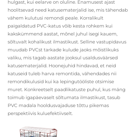
hulgast, kui eelarve on oluline. Enamusest ajast
hoolitsevad need katusematerjalid ise, mis tähendab
vähem kulutusi remondi peale. Korralikult
paigaldatud PVC-katus võib kesta rohkem kui
kakskümmend aastat, mõnel juhul isegi kauem,
sõltuvalt kohalikust ilmastikust. Selline vastupidavus
muudab PVCst tarkade kulude jaoks mõistlikuks
valiku, mis tagab aastate jooksul usaldusväärsed
katusematerjalid. Hoonejuhid hindavad, et neid
katuseid tuleb harva remontida, vähendades nii
remondikulusid kui ka lepingutööliste otsimise
muret. Konkreetselt paadlikatuste puhul, kus mäng
toimub igapäevaselt sõltumata ilmastikust, tasub
PVC madala hooldusvajaduse tõttu pikemas
perspektiivis kuluefektiivselt.