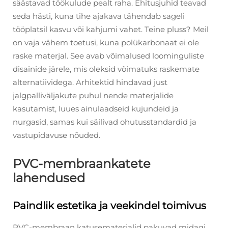
säästavad töökulude pealt raha. Ehitusjuhid teavad
seda hästi, kuna tihe ajakava tähendab sageli
tööplatsil kasvu või kahjumi vahet. Teine pluss? Meil
on vaja vähem toetusi, kuna polükarbonaat ei ole
raske materjal. See avab võimalused loominguliste
disainide järele, mis oleksid võimatuks raskemate
alternatiividega. Arhitektid hindavad just
jalgpalliväljakute puhul nende materjalide
kasutamist, luues ainulaadseid kujundeid ja
nurgasid, samas kui säilivad ohutusstandardid ja
vastupidavuse nõuded.
PVC-membraankatete
lahendused
Paindlik estetika ja veekindel toimivus
PVC-membraan katusematerjalid pakuvad midagi