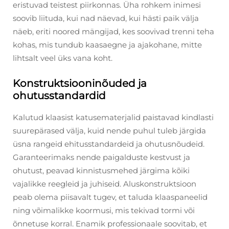
eristuvad teistest piirkonnas. Üha rohkem inimesi
soovib liituda, kui nad näevad, kui hästi paik välja
näeb, eriti noored mängijad, kes soovivad trenni teha
kohas, mis tundub kaasaegne ja ajakohane, mitte
lihtsalt veel üks vana koht.
Konstruktsiooninõuded ja
ohutusstandardid
Kalutud klaasist katusematerjalid paistavad kindlasti
suurepärased välja, kuid nende puhul tuleb järgida
üsna rangeid ehitusstandardeid ja ohutusnõudeid.
Garanteerimaks nende paigalduste kestvust ja
ohutust, peavad kinnistusmehed järgima kõiki
vajalikke reegleid ja juhiseid. Aluskonstruktsioon
peab olema piisavalt tugev, et taluda klaaspaneelid
ning võimalikke koormusi, mis tekivad tormi või
õnnetuse korral. Enamik professionaale soovitab, et