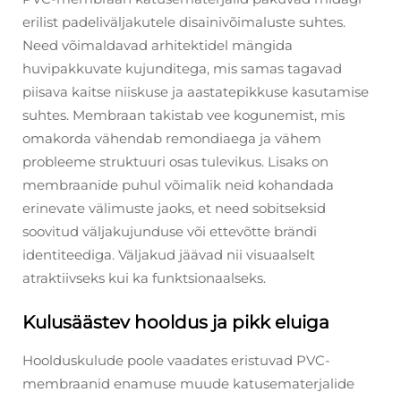
erilist padeliväljakutele disainivõimaluste suhtes.
Need võimaldavad arhitektidel mängida
huvipakkuvate kujunditega, mis samas tagavad
piisava kaitse niiskuse ja aastatepikkuse kasutamise
suhtes. Membraan takistab vee kogunemist, mis
omakorda vähendab remondiaega ja vähem
probleeme struktuuri osas tulevikus. Lisaks on
membraanide puhul võimalik neid kohandada
erinevate välimuste jaoks, et need sobitseksid
soovitud väljakujunduse või ettevõtte brändi
identiteediga. Väljakud jäävad nii visuaalselt
atraktiivseks kui ka funktsionaalseks.
Kulusäästev hooldus ja pikk eluiga
Hoolduskulude poole vaadates eristuvad PVC-
membraanid enamuse muude katusematerjalide