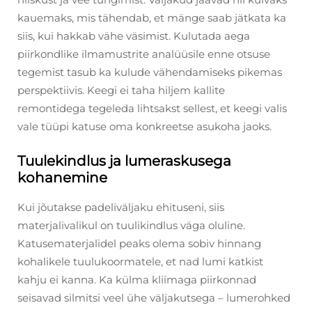
kauemaks, mis tähendab, et mänge saab jätkata ka
siis, kui hakkab vähe väsimist. Kulutada aega
piirkondlike ilmamustrite analüüsile enne otsuse
tegemist tasub ka kulude vähendamiseks pikemas
perspektiivis. Keegi ei taha hiljem kallite
remontidega tegeleda lihtsakst sellest, et keegi valis
vale tüüpi katuse oma konkreetse asukoha jaoks.
Tuulekindlus ja lumeraskusega
kohanemine
Kui jõutakse padeliväljaku ehituseni, siis
materjalivalikul on tuulikindlus väga oluline.
Katusematerjalidel peaks olema sobiv hinnang
kohalikele tuulukoormatele, et nad lumi katkist
kahju ei kanna. Ka külma kliimaga piirkonnad
seisavad silmitsi veel ühe väljakutsega – lumerohked