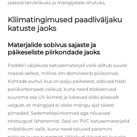
jääksid terviklikuks ja mängijatele ohutuks.
Kliimatingimused paadliväljaku
katuste jaoks
Materjalide sobivus sajaste ja
päikeseliste piirkondade jaoks
Paddle'i väljakute katusematerjali valik sõltub suurel
määral sellest, milline ilm domineerib piirkonnas.
Kohtade puhul, kus on palju päikesest, sobivad hästi
polükarbonaadi valikud, kuna need blokeerivad
suurema osa UV-kiirtest ja lubavad siiski piisavalt
valgust, et mängijad ei oleks mängu ajal täiesti
pimedad. Sademetepiirkonnad aga nõuavad
teistsugust lähenemist. Seal on PVC katusematerjalid
mõistlikum valik, kuna need taluvad paremini
niiskust ja vee tungimist. Väljakud jäävad nii kuivaks