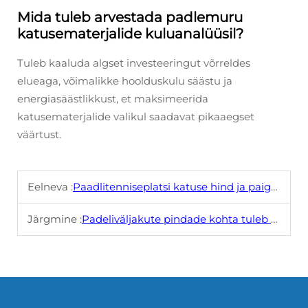
Mida tuleb arvestada padlemuru
katusematerjalide kuluanalüüsil?
Tuleb kaaluda algset investeeringut võrreldes
elueaga, võimalikke hoolduskulu säästu ja
energiasäästlikkust, et maksimeerida
katusematerjalide valikul saadavat pikaaegset
väärtust.
Eelneva :
Paadlitenniseplatsi katuse hind ja paigaldusnõuanded
Järgmine :
Padeliväljakute pindade kohta tuleb teada