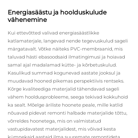
Energiasäästu ja hoolduskulude
vähenemine
Kui ettevõtted valivad energiasäästlikke
katlamaterjale, langevad nende tegevuskulud sageli
märgatavalt. Võtke näiteks PVC-membraanid, mis
taluvad hästi ebasoodsaid ilmatingimusi ja hoiavad
samal ajal madalamad kütte- ja kõrbetuskulud.
Kasulikud summad kogunevad aastate jooksul ja
muudavad hooned pikemas perspektiivis rentseks.
Kõrge kvaliteediga materjalid tähendavad sageli
vähem hooldusprobleeme, seega tekivad kokkuhoid
ka sealt. Mõelge äriliste hoonete peale, mille katlid
nõuavad pidevat remonti halbade materjalide tõttu,
võrreldes hoonetega, mis on valmistatud
vastupidavatest materjalidest, mis võivad kesta
kümnekaid aastaid ilma suuremate remontideta.