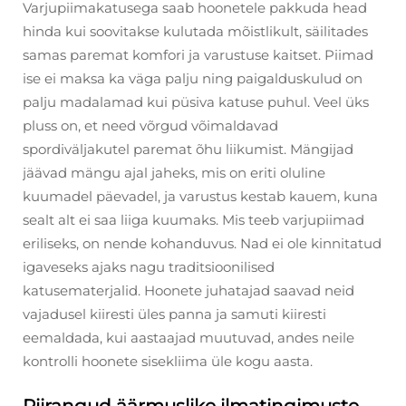
Varjupiimakatusega saab hoonetele pakkuda head
hinda kui soovitakse kulutada mõistlikult, säilitades
samas paremat komfori ja varustuse kaitset. Piimad
ise ei maksa ka väga palju ning paigalduskulud on
palju madalamad kui püsiva katuse puhul. Veel üks
pluss on, et need võrgud võimaldavad
spordiväljakutel paremat õhu liikumist. Mängijad
jäävad mängu ajal jaheks, mis on eriti oluline
kuumadel päevadel, ja varustus kestab kauem, kuna
sealt alt ei saa liiga kuumaks. Mis teeb varjupiimad
eriliseks, on nende kohanduvus. Nad ei ole kinnitatud
igaveseks ajaks nagu traditsioonilised
katusematerjalid. Hoonete juhatajad saavad neid
vajadusel kiiresti üles panna ja samuti kiiresti
eemaldada, kui aastaajad muutuvad, andes neile
kontrolli hoonete sisekliima üle kogu aasta.
Piirangud äärmuslike ilmatingimuste