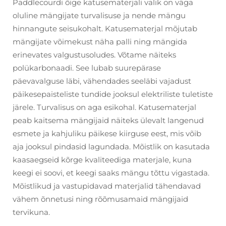
Paddlecourdi õige katusematerjali valik on väga
oluline mängijate turvalisuse ja nende mängu
hinnangute seisukohalt. Katusematerjal mõjutab
mängijate võimekust näha palli ning mängida
erinevates valgustusoludes. Võtame näiteks
polükarbonaadi. See lubab suurepärase
päevavalguse läbi, vähendades seeläbi vajadust
päikesepaisteliste tundide jooksul elektriliste tuletiste
järele. Turvalisus on aga esikohal. Katusematerjal
peab kaitsema mängijaid näiteks ülevalt langenud
esmete ja kahjuliku päikese kiirguse eest, mis võib
aja jooksul pindasid lagundada. Mõistlik on kasutada
kaasaegseid kõrge kvaliteediga materjale, kuna
keegi ei soovi, et keegi saaks mängu tõttu vigastada.
Mõistlikud ja vastupidavad materjalid tähendavad
vähem õnnetusi ning rõõmusamaid mängijaid
tervikuna.