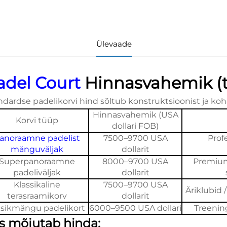
Ülevaade
adel Court
Hinnasvahemik (t
ndardse padelikorvi hind sõltub konstruktsioonist ja ko
Hinnasvahemik (USA
Korvi tüüp
dollari FOB)
anoraamne padelist
7500–9700 USA
Prof
mänguväljak
dollarit
Superpanoraamne
8000–9700 USA
Premiumk
padeliväljak
dollarit
Klassikaline
7500–9700 USA
Äriklubid 
terasraamikorv
dollarit
sikmängu padelikort
6000–9500 USA dollari
Treenin
s mõjutab hinda: