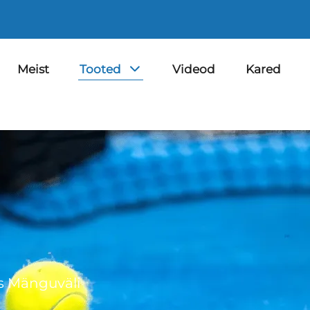
Meist
Tooted
Videod
Kared
s Mänguväli