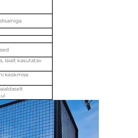
 disainiga
ised
, laialt kasutatav
uni keskmise
aialdaselt
hul