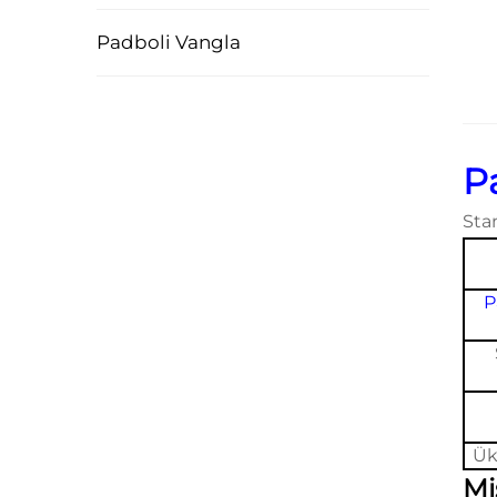
Padboli Vangla
P
Sta
P
Ük
Mi