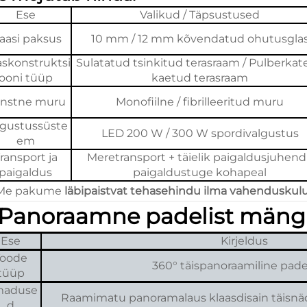
Ese
Valikud / Täpsustused
laasi paksus
10 mm / 12 mm kõvendatud ohutusgla
askonstruktsi
Sulatatud tsinkitud terasraam / Pulberkat
ooni tüüp
kaetud terasraam
nstne muru
Monofiilne / fibrilleeritud muru
lgustussüste
LED 200 W / 300 W spordivalgustus
em
ransport ja
Meretransport + täielik paigaldusjuhend 
paigaldus
paigaldustuge kohapeal
 Me pakume
läbipaistvat tehasehindu ilma vahenduskul
Panoraamne padelist mäng
Ese
Kirjeldus
Toode
360° täispanoraamiline pade
tüüp
aduse
Raamimatu panoramalaus klaasdisain täisn
d