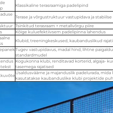
ode
Klassikaline terasraamiga padelipind
üp
aduse
Terase ja võrgustruktuur vastupidava ja stabiilse
uktuur
Tsinkitud terasraam + metallvõrgu piire
is
Kõige kuluefektiivsem padelipinna lahendus
aalne
Klubid, treeningkeskused, kaubanduslikud rajat
ks
lepanek
Tugev vastupidavus, madal hind, lihtne paigaldus
standardmudel
kendus
Kogukonna klubi, renditavad korterid, algaja- k
tekst
tasemega rajatised
Usaldusväärne ja majanduslik padelurada, mida l
kkuvõte
kasutatakse kaubanduslike klubi projektide pu