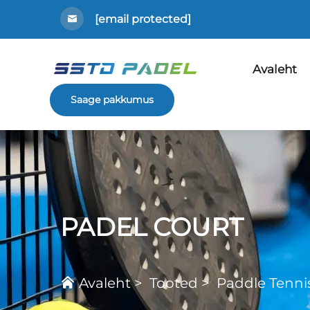
[email protected]
Avaleht
Saage pakkumus
PADEL COURT
Avaleht
>
Tooted
>
Paddle Tenni