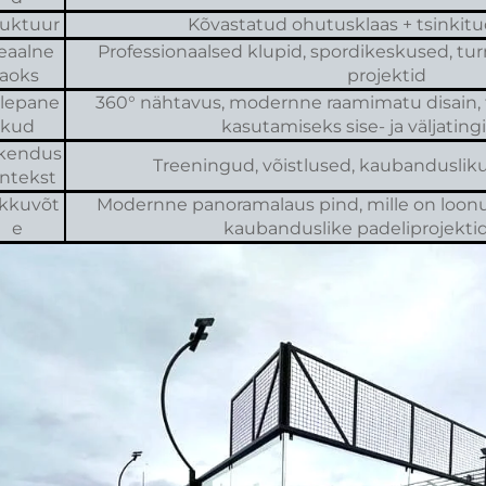
ruktuur
Kõvastatud ohutusklaas + tsinkitu
eaalne
Professionaalsed klupid, spordikeskused, tur
jaoks
projektid
ilepane
360° nähtavus, modernne raamimatu disain, 
kud
kasutamiseks sise- ja väljatin
kendus
Treeningud, võistlused, kaubanduslik
ntekst
kkuvõt
Modernne panoramalaus pind, mille on loonud
e
kaubanduslike padeliprojektid