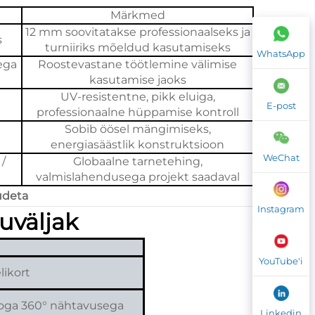
Märkmed
12 mm soovitatakse professionaalseks ja
s
turniiriks mõeldud kasutamiseks
WhatsApp
ega
Roostevastane töötlemine välimise
kasutamise jaoks
UV-resistentne, pikk eluiga,
E-post
professionaalne hüppamise kontroll
Sobib öösel mängimiseks,
energiasäästlik konstruktsioon
WeChat
/
Globaalne tarnetehing,
valmislahendusega projekt saadaval
udeta
Instagram
uväljak
YouTube'i
likort
äoga 360° nähtavusega
Linkedin