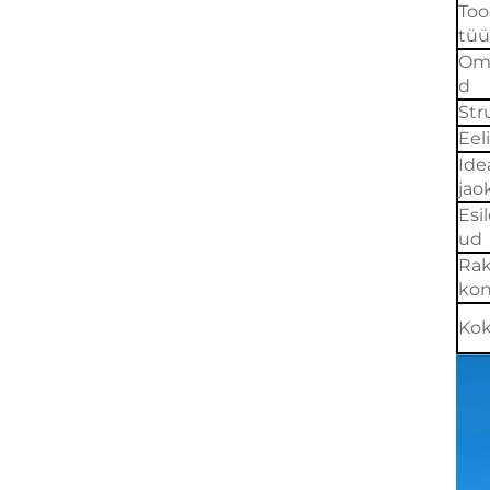
To
tü
Om
d
Str
Eel
Ide
jao
Esi
ud
Ra
kon
Ko