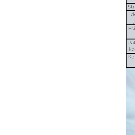
St
Id
Es
Ra
ko
Ko