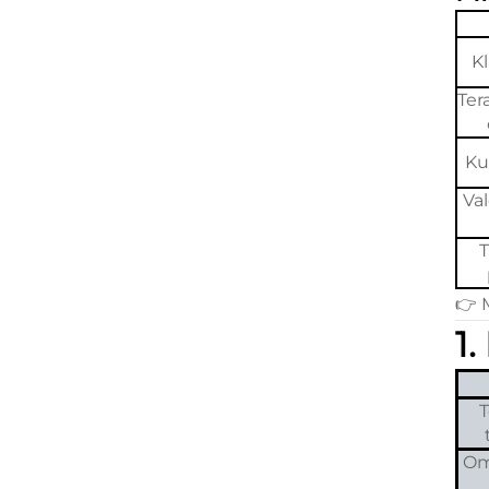
K
Ter
Ku
Va
T
👉
1.
Om