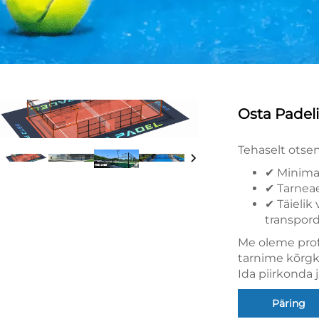
Osta Padeli
Tehaselt otse
✔ Minima
✔ Tarnea
✔ Täielik
transpord
Me oleme profe
tarnime kõrgkv
Ida piirkonda
Päring