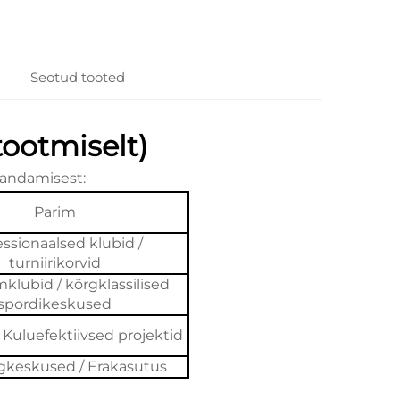
Seotud tooted
ootmiselt)
handamisest:
Parim
essionaalsed klubid /
turniirikorvid
lubid / kõrgklassilised
spordikeskused
/ Kuluefektiivsed projektid
gkeskused / Erakasutus