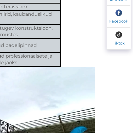
d terasraam
niirid, kaubanduslikud
Facebook
tugev konstruktsioon,
gimustes
Tiktok
ud padelipinnad
 professionaalsete ja
e jaoks