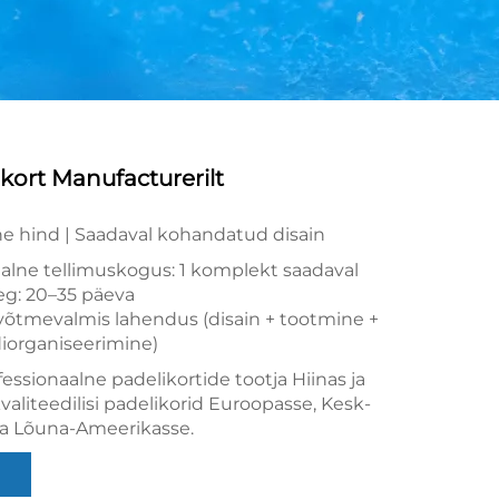
kort Manufacturerilt
ne hind | Saadaval kohandatud disain
alne tellimuskogus: 1 komplekt saadaval
eg: 20–35 päeva
 võtmevalmis lahendus (disain + tootmine +
iorganiseerimine)
ssionaalne padelikortide tootja Hiinas ja
aliteedilisi padelikorid Euroopasse, Kesk-
 ja Lõuna-Ameerikasse.