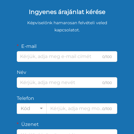
Ingyenes árajánlat kérése
Képviselőnk hamarosan felvételi veled
kapcsolatot.
E-mail
0/100
Név
0/100
Telefon
Kód
0/100
Üzenet