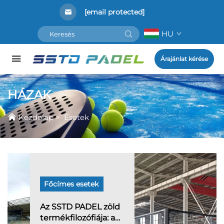
[email protected]
HU
Árajánlat kérése
HÁZAK
Kezdőlap
>
Esetek
Főcímes esetek
Az SSTD PADEL zöld
termékfilozófiája: a