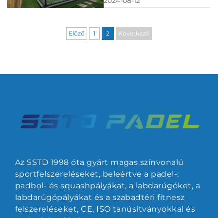
2024-08-12
egyre nagyobb
nézői élmény javítása
technológiai újítás révén
hangsúlyt kap. A
a padelpályák területén...
modern sportvilágítás
Előző
1
2
Következő
már nem csupán a
játéktér megvilágításáról
szól – hanem a sportolók
teljesítményének
optimalizálásáról és a
nézők élményének
fokozásáról is. Ahogy...
Az SSTD 1998 óta gyárt magas színvonalú
sportfelszereléseket, beleértve a padel-,
padbol- és squashpályákat, a labdarúgóket, a
labdarúgópályákat és a szabadtéri fitnesz
felszereléseket, CE, ISO tanúsítványokkal és