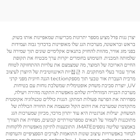
פנורמית 006
פנימי למשחקים כפולים
יצרן גגות פדל מציע מספר יתרונות מכריעות שמאפיינות אותו בשוק.
בראש ובראשונה, מערכות הגג שלו מאופיינות בדכדוך גבוה ועמידות
בפני מזג אוויר, מהוות להחזיק בתנאים אקלימיים שונים תוך שמירה על
שלמותה המבנית. השימוש בחומרים יקרות ערך מבטיח את תקופת
החיים הארוכה של המוצר, מה שמצמצם את עלויות ההתחזוקה לטווח
ארוך עבור בעלי המתקנים. ה 접근יות האיננווטיבית של היוצרן לעיצוב
מרבית העברת אור טבעי תוך מספקtection הגנה חיונית מפני קרני
UV, יוצרת סביבת משחק אופטימלית שמשלבת נוחות עם בטיחות.
מערכת הבנייה המודולרית שלהם מאפשרת התקנה מהירה ויעילה,
מפחיתה את הפרעה פעולות המתקן. הגגות כוללים טכנולוגיה אקוסטית
מתקדמת שמערבת את זיהום הקול ומעצמת את החוויה הכוללת של
המשחק. יעילות אנרגטית היא עוד יתרון מרכזי, מכיוון שמערכות הגג
מתוכננות לשמור על תנאים טמפרטורתיים קבועים, מפחית את הצורך
באמצעי שליטה נוספיםIMATE. התובענות לתיקון מאפשרות ללקוחות
לבחור באפשרויות עיצוב שונות התואמות לצרכים הספציפיים והעדפות