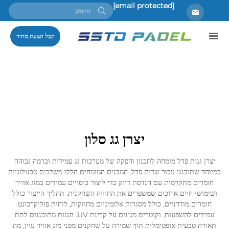
[email protected]
קבל הצעת מחיר
יצרן גג סלון
יצרן גגות פדל מומחה לתכנון והפקה של מערכות גג עמידות וברמה גבוהה
במיוחד שתוכננו עבור שדות פדל. המבנים המומחים הללו משלבים טכנולוגיות
חומרים מתקדמות עם הנדסת דיוק כדי ליצור כיסויים עמידים במזג אוויר
ושימושי חיים ארוכים שמשפרים את החוויה השחקנית. תהליך הייצור כולל
חומרים מודרניים, כולל מסגרות אלומיניום מחוזקות, לוחות פוליקרבונט
עמידים להשפעות, וקוטרים מגינים על קרינת UV. הגגות מתוכננים לתת
תאורה טבעית אופטימלית תוך שמירה על שחקנים מפני מזג אוויר עוין, מה