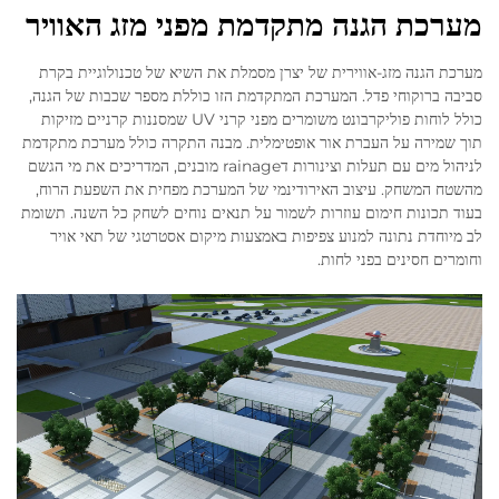
מערכת הגנה מתקדמת מפני מזג האוויר
מערכת הגנה מזג-אווירית של יצרן מסמלת את השיא של טכנולוגיית בקרת
סביבה ברוקוחי פדל. המערכת המתקדמת הזו כוללת מספר שכבות של הגנה,
כולל לוחות פוליקרבונט משומרים מפני קרני UV שמסננות קרניים מזיקות
תוך שמירה על העברת אור אופטימלית. מבנה התקרה כולל מערכת מתקדמת
לניהול מים עם תעלות וצינורות דrainage מובנים, המדריכים את מי הגשם
מהשטח המשחק. עיצוב האירודינמי של המערכת מפחית את השפעת הרוח,
בעוד תכונות חימום עוזרות לשמור על תנאים נוחים לשחק כל השנה. תשומת
לב מיוחדת נתונה למנוע צפיפות באמצעות מיקום אסטרטגי של תאי אויר
וחומרים חסינים בפני לחות.