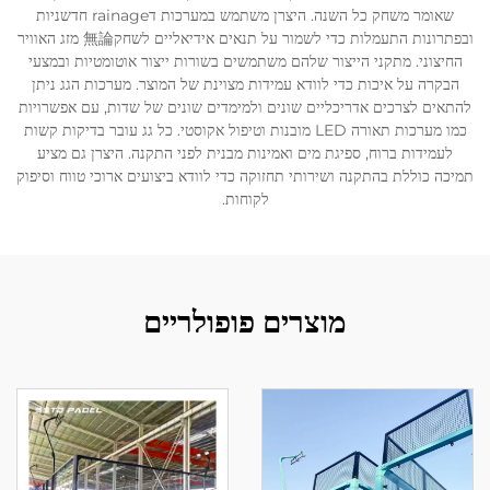
שאומר משחק כל השנה. היצרן משתמש במערכות דrainage חדשניות
ובפתרונות התעמלות כדי לשמור על תנאים אידיאליים לשחק無論 מזג האוויר
החיצוני. מתקני הייצור שלהם משתמשים בשורות ייצור אוטומטיות ובמצעי
הבקרה על איכות כדי לוודא עמידות מצוינת של המוצר. מערכות הגג ניתן
להתאים לצרכים אדריכליים שונים ולמימדים שונים של שדות, עם אפשרויות
כמו מערכות תאורה LED מובנות וטיפול אקוסטי. כל גג עובר בדיקות קשות
לעמידות ברוח, ספיגת מים ואמינות מבנית לפני התקנה. היצרן גם מציע
תמיכה כוללת בהתקנה ושירותי תחזוקה כדי לוודא ביצועים ארוכי טווח וסיפוק
לקוחות.
מוצרים פופולריים