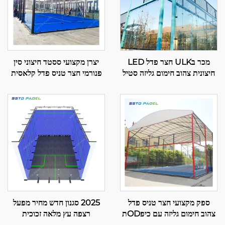
מכר בULK חצר פדל LED
יצרן מקצועי ססטד חיצוני סין
חיצונית צהוב חימום גליזה סטיל
פנורמי חצר טניס פדל קלאסית
חזית מלאה פנורמית חצר פדל
חצר פדל מתקדמת טכנולוגיה
001-1
לחצר פדל 001-2
ספק מקצועי חצר טניס פדל
2025 סגנון חדש מחיר מפעל
צהוב חימום גליזה עם כיפODת
רצפה עץ מלאה זכוכית
איכות מצוינת חצר פדל חיצונית
מחוספסת שדה טניס שולחן