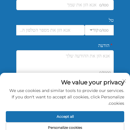
0/100
טל
קוד
0/100
הודעה
0/1000
We value your privacy
We use cookies and similar tools to provide our services.
שליחה
If you don't want to accept all cookies, click Personalize
cookies.
Accept all
זכויות יוצרים © 2026 China Shengshi Sports Tech Tianjin
Personalize cookies