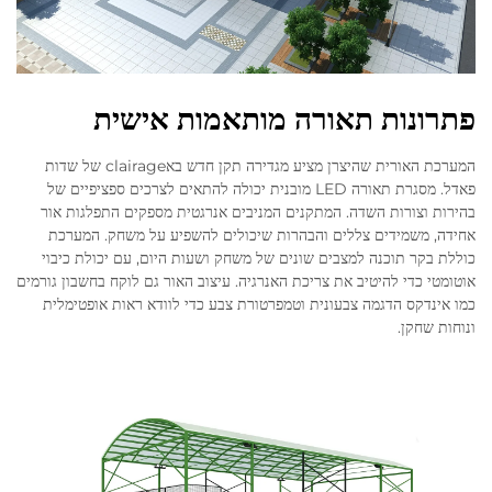
פתרונות תאורה מותאמות אישית
המערכת האורית שהיצרן מציע מגדירה תקן חדש באclairage של שדות
פאדל. מסגרת תאורה LED מובנית יכולה להתאים לצרכים ספציפיים של
בהירות וצורות השדה. המתקנים המניבים אנרגטית מספקים התפלגות אור
אחידה, משמידים צללים והבהרות שיכולים להשפיע על משחק. המערכת
כוללת בקר תוכנה למצבים שונים של משחק ושעות היום, עם יכולת כיבוי
אוטומטי כדי להיטיב את צריכת האנרגיה. עיצוב האור גם לוקח בחשבון גורמים
כמו אינדקס הדגמה צבעונית וטמפרטורת צבע כדי לוודא ראות אופטימלית
ונוחות שחקן.