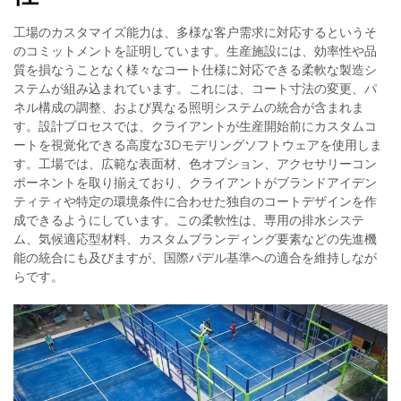
工場のカスタマイズ能力は、多様な客户需求に対応するというそ
のコミットメントを証明しています。生産施設には、効率性や品
質を損なうことなく様々なコート仕様に対応できる柔軟な製造シ
ステムが組み込まれています。これには、コート寸法の変更、パ
ネル構成の調整、および異なる照明システムの統合が含まれま
す。設計プロセスでは、クライアントが生産開始前にカスタムコ
ートを視覚化できる高度な3Dモデリングソフトウェアを使用しま
す。工場では、広範な表面材、色オプション、アクセサリーコン
ポーネントを取り揃えており、クライアントがブランドアイデン
ティティや特定の環境条件に合わせた独自のコートデザインを作
成できるようにしています。この柔軟性は、専用の排水システ
ム、気候適応型材料、カスタムブランディング要素などの先進機
能の統合にも及びますが、国際パデル基準への適合を維持しなが
らです。