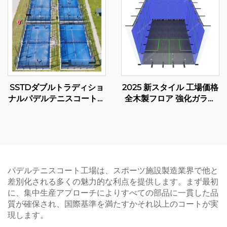
パデルクラブ001-2
SSTDダブルトラディショ
2025 新スタイル 工場価格
ナルパデルテニスコートサ
全木製フロア 強化ガラス
プライヤーWPT LEDライ
インドア スクワッシュコ
トクラシックアウトドアパ
ート ダブルス用
ドルコート002
パデルテニスコート工場は、スポーツ施設製造業界で他と
差別化される多くの魅力的な利点を提供します。まず最初
に、集中生産アプローチによりすべての部品に一貫した品
質が確保され、国際基準を満たすかそれ以上のコートが実
現します。