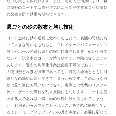
た目も美しく保たれます。また、定期的な清掃により、特
に屋外のコートでは雨や湿気によって発生するコケや藻類
の発生を防ぐ効果も期待できます。
週ごとの砂の散布と均し技術
コート全体に砂を適切に散布することは、表面の質感にお
いて大きな違いをもたらし、プレイヤーのパフォーマンス
向上やボールの跳ね返りの安定に寄与します。砂が十分で
ないと、試合中にコートが滑りやすく、危険になることが
あります。週次の均等化作業は必要不可欠であり、コート
の使用がどれほど慎重であっても、時間の経過とともに目
障りな凸部や凹部ができてしまうからです。このような段
差は見た目にも悪いだけでなく、実際には怪我のリスクを
伴い、ゲームの流れを乱す原因にもなります。コートを管
理する人であれば、特に雨の日後に砂が流されてしまう
と、利用者から苦情が寄せられることを実際に経験してい
るでしょう。グリップレベルの月次点検と、必要に応じて