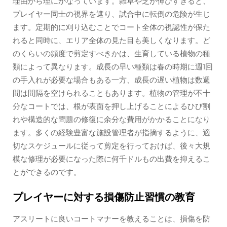
理由から理にかなっています。雑草や芝が伸びすぎると、
プレイヤー同士の視界を遮り、試合中に転倒の危険が生じ
ます。定期的に刈り込むことでコート全体の視認性が保た
れると同時に、エリア全体の見た目も美しくなります。ど
のくらいの頻度で剪定すべきかは、生育している植物の種
類によって異なります。成長の早い種類は春の時期に週1回
の手入れが必要な場合もある一方、成長の遅い植物は数週
間は間隔を空けられることもあります。植物の管理が不十
分なコートでは、根が表面を押し上げることによるひび割
れや構造的な問題の修復に余分な費用がかかることになり
ます。多くの経験豊富な施設管理者が指摘するように、適
切なスケジュールに従って剪定を行っておけば、後々大規
模な修理が必要になった際に何千ドルもの出費を抑えるこ
とができるのです。
プレイヤーに対する損傷防止習慣の教育
アスリートに良いコートマナーを教えることは、損傷を防