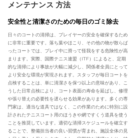
メンテナンス 方法
安全性と清潔さのための毎日のゴミ除去
日々のコートの清掃は、プレイヤーの安全を確保するため
に非常に重要です。落ち葉やほこり、その他の物が散らば
ったコートでは、プレイ中に滑って怪我をする危険性が高
まります。実際、国際テニス連盟（ITF）によると、定期
的な清掃により事故が大幅に減少し、関係者全員にとって
より安全な環境が実現されます。スタッフが毎日コートを
点検することは、単に清潔さを保つ以上の意味があり、こ
うした日常点検により、コート表面の寿命を延ばし、修理
や張り替えの必要性を遅らせる効果があります。多くの専
門家は、適当な道具ではなく、この作業のために特別に設
計されたテニスコート用のほうきや網ですくう道具を使う
ことを推奨しています。適切な清掃スケジュールを確立す
ることで、整備担当者の良い習慣が育まれ、施設全体の見