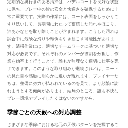
定期的な奥行きのある清掃は、パデルコートを良好な状態
に保ち、プレー中の皆の安全と快適さを確保するために非
常に重要です。実際の作業には、コート表面をしっかりこ
すり洗いして、長期間にわたって蓄積した汚れやほこり、
油あかなどを取り除くことが含まれます。こうした汚れは
試合中に危険な滑りや転倒を引き起こす可能性がありま
す。清掃作業には、適切なチームワークに基づいた適切な
対応が必要です。それぞれのメンバーが役割を分担し、作
業を効率よく行うことで、誰もが無理なく適切に仕事を完
了できます。このような取り組みが継続されれば、コート
の見た目や感触に明らかに違いが現れます。プレイヤーた
ちは、整備に努力が払われているのを見て、より頻繁に訪
れようとする傾向があります。結局のところ、誰も不快な
プレー環境でプレイしたくはないのですから。
季節ごとの天候への対応調整
さまざまな季節における地元の天候パターンを把握するこ