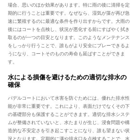
場合、思いのほか効果があります。特に雨の後に清掃を定
期的に行うことは重要です。なぜなら、湿気が藻が再び急
速に繁殖するのに最適な条件を作り出すからです。大雨の
後にはコートを点検し、状況が悪化する前にすばやく拭き
取るのが一つの目安となります。このようなメンテナンス
をしっかり行うことで、誰もがより安全にプレーできるよ
うになり、コートそのものの寿命も延ばすことができま
す。
水による損傷を避けるための適切な排水の
確保
パデルコートにおいて水害を防ぐためには、優れた排水性
能が非常に重要です。これにより、表面だけでなくその下
の基礎部分も保護することができます。適切な排水システ
ムが整備されていないと、水たまりが生じ、浸食問題や構
造的な不安定さを引き起こすことになり、誰も望まない状
況となります。定期的に溝や排水口を点検することで、水