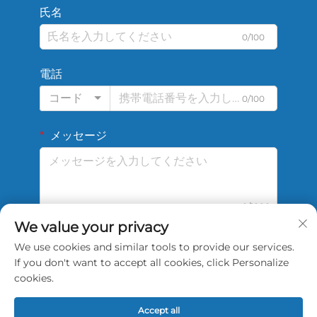
氏名
0/100
電話
コード
0/100
メッセージ
0/1000
We value your privacy
We use cookies and similar tools to provide our services.
送信
If you don't want to accept all cookies, click Personalize
cookies.
Accept all