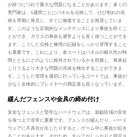
が経つにつれて重大な問題になることがあります。多くの
専門家は、6週間ごとにパネルを点検して、ひび割れの兆
候を早期に発見し、すぐに修復することを推奨していま
す。このような定期的なメンテナンスにより事故を防ぐこ
とができ、ガラスの寿命も通常よりも長く保つことができ
ます。こうした点検と修理の記録をしっかり管理すること
も重要です。これにより、各コートはパネルの耐久性が時
間とともにどのように維持されているかを把握し、将来起
こりうるより大きな問題の兆候を検出することができま
す。こうした管理を適切に行っているコートでは、事故が
少なく全体的にプレイヤーの満足度も高くなっています。
緩んだフェンスや金具の締め付け
安全なフェンスと堅牢なハードウェアは、遊戯区域の安全
を保つ上で非常に重要です。フェンスが緩んだり、ハード
ウェアに不具合が生じたりすると、ゲーム中に事故が起き
ることがあります。そのため、すべてがしっかりと固定さ