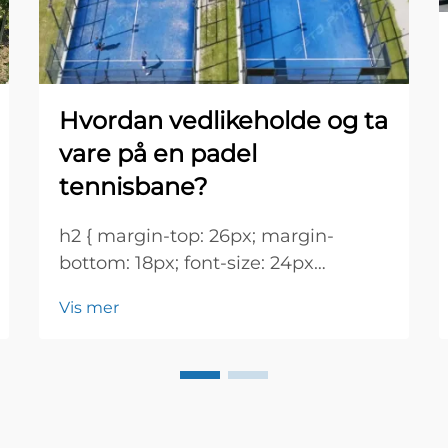
Hvordan vedlikeholde og ta
vare på en padel
tennisbane?
h2 { margin-top: 26px; margin-
bottom: 18px; font-size: 24px
!important; font-weight: 600; line-
Vis mer
height: normal; } h3 { margin-top:
26px; margin-bottom: 18px; font-
size: 20px !important; font-weight:
600; line-height: ...