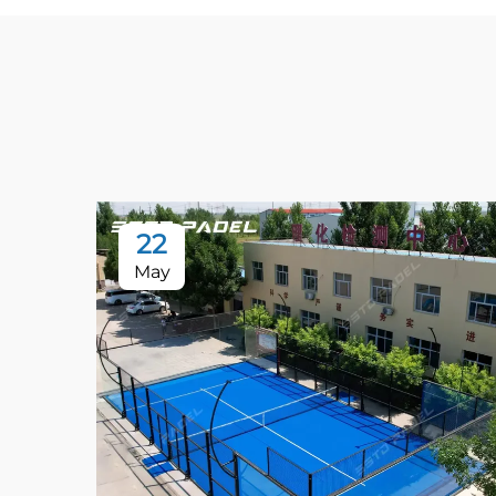
22
May