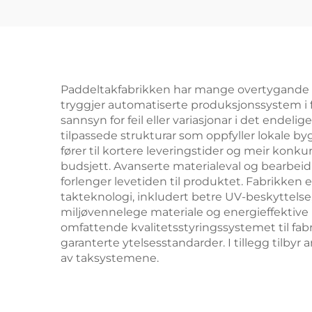
Panoramabane for
Pad
Paddle 001-3
Pa
P
Paddeltakfabrikken har mange overtygande ford
tryggjer automatiserte produksjonssystem i fa
sannsyn for feil eller variasjonar i det endeli
tilpassede strukturar som oppfyller lokale b
fører til kortere leveringstider og meir konk
budsjett. Avanserte materialeval og bearbeid
forlenger levetiden til produktet. Fabrikken e
takteknologi, inkludert betre UV-beskyttelse
miljøvennelege materiale og energieffektive
omfattende kvalitetsstyringssystemet til fab
garanterte ytelsesstandarder. I tillegg tilbyr
av taksystemene.