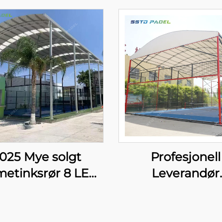
025 Mye solgt
Profesjonell
metinksrør 8 LED
Leverandør
lampe Enkelt
Varmetinks Pa
oramabane Kjøp
Tennisbane Med