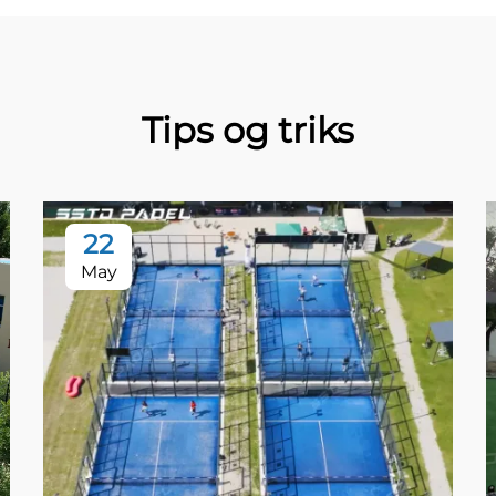
Tips og triks
22
May