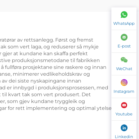
tet
Squashbane for
Dobbelt
for
WhatsApp
06
atørar av rettsanlegg. Først og fremst
E-post
tak som vert laga, og reduserer så mykje
gar gjer at kundane kan skaffa perfekt
ektive produksjonsmetodane til fabrikken
å fullføra prosjektane sine raskere og innan
WeChat
tanse, minimerer vedlikeholdskrav og
ta av dei siste nyskapingane innan
stnad er innbygd i produksjonsprosessen, med
Instagram
il kvart tak som vert produsert. Det
ser, som gjev kundane tryggleik og
rgar for rett implementering og optimal ytelse
Youtube
Linkedin