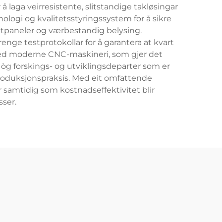
laga veirresistente, slitstandige takløsingar
ologi og kvalitetsstyringssystem for å sikre
tpaneler og værbestandig belysing.
nge testprotokollar for å garantera at kvart
t med moderne CNC-maskineri, som gjer det
òg forskings- og utviklingsdeparter som er
 produksjonspraksis. Med eit omfattende
r samtidig som kostnadseffektivitet blir
ser.