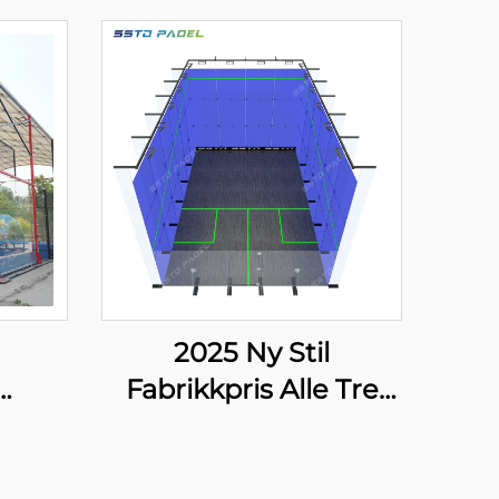
2025 Ny Stil
Fabrikkpris Alle Tre
del
Golvet Strekk Glass
 Tak
Innkjøring