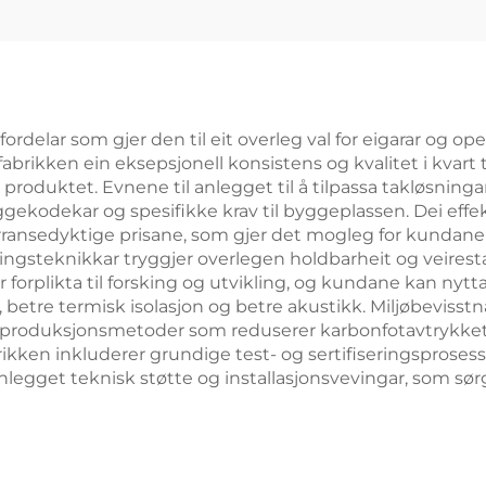
elbane 20m*6m
Premium Kvali
ddlebane Enkelt
Utendørs
adelbane 004
Panoramabane 
Paddle Tak 0
elar som gjer den til eit overleg val for eigarar og oper
brikken ein eksepsjonell konsistens og kvalitet i kvart 
ge produktet. Evnene til anlegget til å tilpassa takløsnin
yggekodekar og spesifikke krav til byggeplassen. Dei eff
urransedyktige prisane, som gjer det mogleg for kundane 
ingsteknikkar tryggjer overlegen holdbarheit og veires
r forplikta til forsking og utvikling, og kundane kan nyt
, betre termisk isolasjon og betre akustikk. Miljøbevis
 produksjonsmetoder som reduserer karbonfotavtrykket t
rikken inkluderer grundige test- og sertifiseringsproses
 anlegget teknisk støtte og installasjonsvevingar, som sø