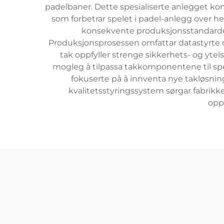
padelbaner. Dette spesialiserte anlegget kom
som forbetrar spelet i padel-anlegg over he
konsekvente produksjonsstandarder
Produksjonsprosessen omfattar datastyrte de
tak oppfyller strenge sikkerhets- og yte
mogleg å tilpassa takkomponentene til spe
fokuserte på å innventa nye takløsning
kvalitetsstyringssystem sørgar fabrikke
opp