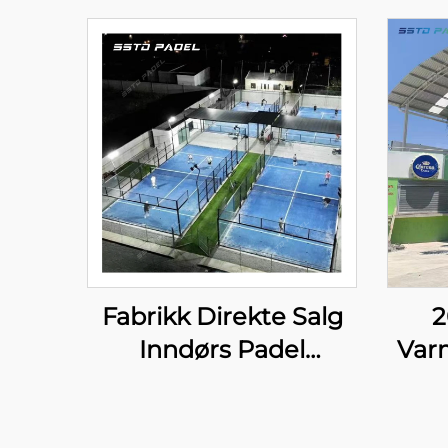
Fabrikk Direkte Salg
2
Inndørs Padel
Var
Tennisbaner
Bestselgere Grossist
Pan