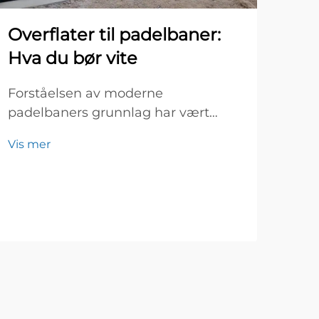
de
Overflater til padelbaner:
Utv
Hva du bør vite
pade
fort
Forståelsen av moderne
Vis 
popu
padelbaners grunnlag har vært
ette
bemerkelsesverdig siden sportens
spill
Vis mer
opprinnelse i Mexico på 1960-tallet.
bem
Padelbanenes overflater
inne
representerer i dag en perfekt
utvi
blanding av teknologi, sikkerhet og
ytelsesegenskaper...