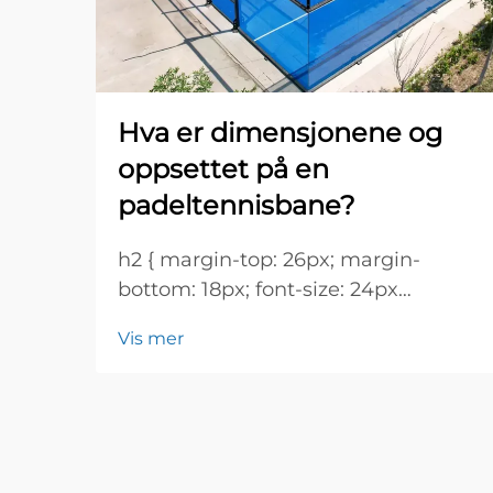
Hva er dimensjonene og
oppsettet på en
padeltennisbane?
h2 { margin-top: 26px; margin-
bottom: 18px; font-size: 24px
!important; font-weight: 600; line-
Vis mer
height: normal; } h3 { margin-top:
26px; margin-bottom: 18px; font-
size: 20px !important; font-weight:
600; line-height: ...