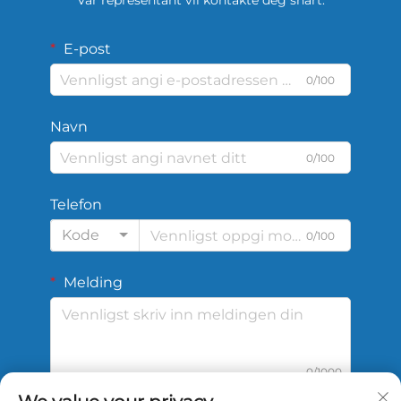
Vår representant vil kontakte deg snart.
E-post
0/100
Navn
0/100
Telefon
Kode
0/100
Melding
0/1000