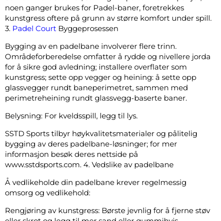
noen ganger brukes for Padel-baner, foretrekkes
kunstgress oftere på grunn av større komfort under spill.
3.
Padel Court
Byggeprosessen
Bygging av en padelbane involverer flere trinn.
Områdeforberedelse omfatter å rydde og nivellere jorda
for å sikre god avledning; installere overflater som
kunstgress; sette opp vegger og heining: å sette opp
glassvegger rundt baneperimetret, sammen med
perimetreheining rundt glassvegg-baserte baner.
Belysning: For kveldsspill, legg til lys.
SSTD Sports tilbyr høykvalitetsmaterialer og pålitelig
bygging av deres padelbane-løsninger; for mer
informasjon besøk deres nettside på
www.sstdsports.com. 4. Vedslike av padelbane
Å vedlikeholde din padelbane krever regelmessig
omsorg og vedlikehold:
Rengjøring av kunstgress: Børste jevnlig for å fjerne støv
eller skrot og legg til mer sand eller gummihvis