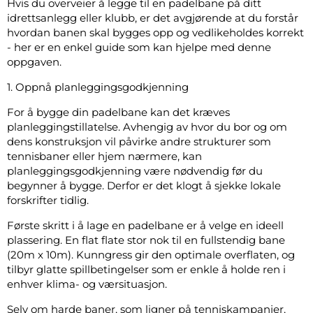
Hvis du overveier å legge til en padelbane på ditt
idrettsanlegg eller klubb, er det avgjørende at du forstår
hvordan banen skal bygges opp og vedlikeholdes korrekt
- her er en enkel guide som kan hjelpe med denne
oppgaven.
1. Oppnå planleggingsgodkjenning
For å bygge din padelbane kan det kræves
planleggingstillatelse. Avhengig av hvor du bor og om
dens konstruksjon vil påvirke andre strukturer som
tennisbaner eller hjem nærmere, kan
planleggingsgodkjenning være nødvendig før du
begynner å bygge. Derfor er det klogt å sjekke lokale
forskrifter tidlig.
Første skritt i å lage en padelbane er å velge en ideell
plassering. En flat flate stor nok til en fullstendig bane
(20m x 10m). Kunngress gir den optimale overflaten, og
tilbyr glatte spillbetingelser som er enkle å holde ren i
enhver klima- og værsituasjon.
Selv om harde baner, som ligner på tenniskampanjer,