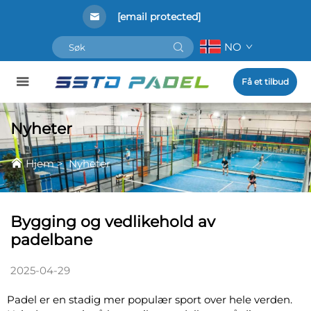
[email protected]
NO
Få et tilbud
Nyheter
Hjem
>
Nyheter
Bygging og vedlikehold av
padelbane
2025-04-29
Padel er en stadig mer populær sport over hele verden.