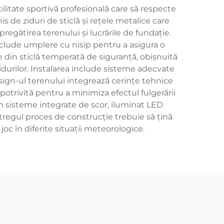
ilitate sportivă profesională care să respecte
s de ziduri de sticlă și rețele metalice care
regătirea terenului și lucrările de fundație.
include umplere cu nisip pentru a asigura o
ie din sticlă temperată de siguranță, obișnuită
durilor. Instalarea include sisteme adecvate
esign-ul terenului integrează cerințe tehnice
 potrivită pentru a minimiza efectul fulgerării
 sisteme integrate de scor, iluminat LED
Întregul proces de construcție trebuie să țină
joc în diferite situații meteorologice.