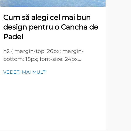
Ben
Cum să alegi cel mai bun
ter
design pentru o Cancha de
Padel
Evol
Pad
h2 { margin-top: 26px; margin-
con
bottom: 18px; font-size: 24px
VED
mete
!important; font-weight: 600; line-
pent
VEDEȚI MAI MULT
height: normal; } h3 { margin-top:
supe
26px; margin-bottom: 18px; font-
rema
size: 20px !important; font-weight:
tere
600; line-height: ...}
evol