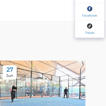
Facebook
Tiktok
27
2
Jun
Au