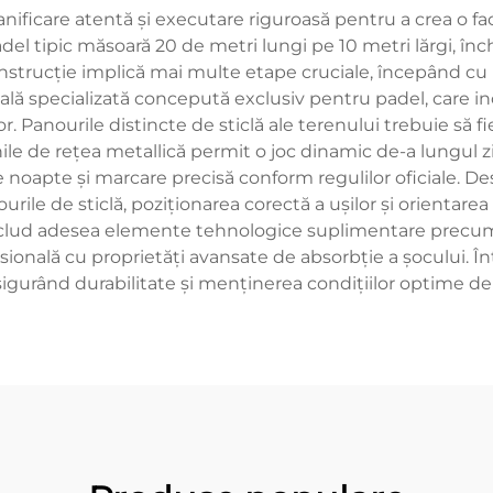
ificare atentă și executare riguroasă pentru a crea o fac
l tipic măsoară 20 de metri lungi pe 10 metri lărgi, închi
nstrucție implică mai multe etape cruciale, începând cu p
cială specializată concepută exclusiv pentru padel, care 
or. Panourile distincte de sticlă ale terenului trebuie să f
le de rețea metallică permit o joc dinamic de-a lungul zi
e noapte și marcare precisă conform regulilor oficiale. D
urile de sticlă, poziționarea corectă a ușilor și orientarea
nclud adesea elemente tehnologice suplimentare precum
rofesională cu proprietăți avansate de absorbție a şocului. 
sigurând durabilitate și menținerea condițiilor optime de 