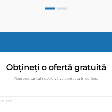
26px; margin-bottom: 18px; font-
size: 20px !important; font-weight:
600; line-height: ...}
Obțineți o ofertă gratuită
Reprezentantul nostru vă va contacta în curând.