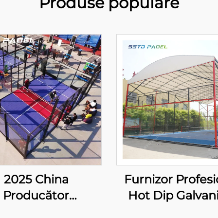
Produse populare
2025 China
Furnizor Profesi
Producător
Hot Dip Galvan
Profesional și
Padel Tennis Cou