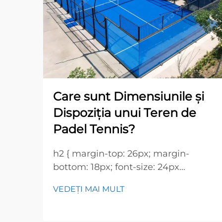
Care sunt Dimensiunile și
Dispoziția unui Teren de
Padel Tennis?
h2 { margin-top: 26px; margin-
bottom: 18px; font-size: 24px
!important; font-weight: 600; line-
VEDEȚI MAI MULT
height: normal; } h3 { margin-top:
26px; margin-bottom: 18px; font-
size: 20px !important; font-weight: