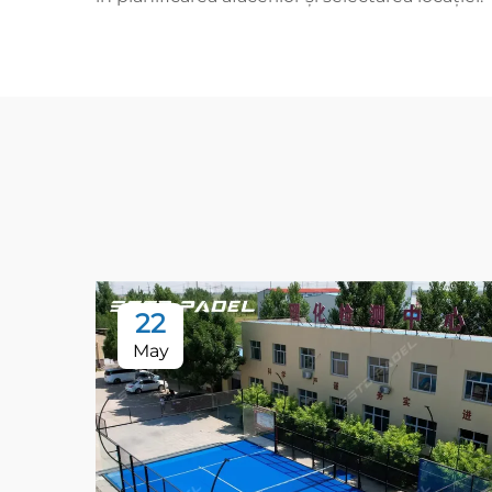
22
May