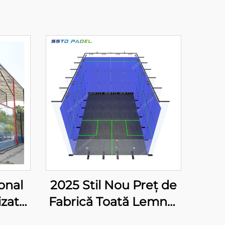
onal
2025 Stil Nou Preț de
izat
Fabrică Toată Lemnul
rt Cu
Pardoseală Vid