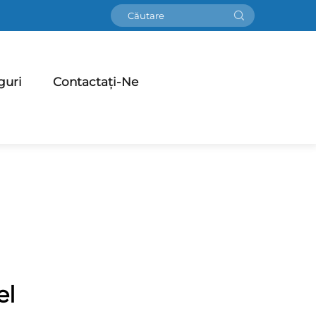
guri
Contactați-Ne
el