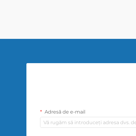
600; line-height: ...}
Adresă de e-mail