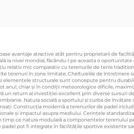
portator Padbol
Canopie Calita
urt Size 10*6M
Premium Outd
ră o Suprafață de
Panoramic Pad
oc Stabilă și De
Court Turtie 0
încredere 005
 avantaje atractive atât pentru proprietarii de facilități
lă la nivel mondial, făcându-l pe aceasta o oportunitate 
iu relativ mic comparativ cu terenurile de tenis tradițio
ulte terenuri în zone limitate. Cheltuielile de întreținere 
al și elementele structurale sunt concepute pentru durabili
tot anul, chiar și în condiții meteorologice dificile, maxi
ă un return al investiției excellent prin diverse sursuri de 
branie. Natura socială a sportului și curba de învățare m
avansați. Construcția modernă a terenurilor de padel inclu
ionale și impactul asupra mediului. Cerințele standardiza
în timp ce natura modulară a componentelor terenului per
padel pot fi integrate în facilitățile sportive existente sa