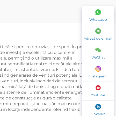
te
Sintetic Pentru Teren
oor
Squash Interior
Whatsapp
dle
Pentru Dublu
06
Adresă de e-mail
, cât și pentru entuziașii de sport. În primul
de investiție excelentă cu o cerere în
WeChat
nale, permițând o utilizare maximă a
sunt semnificativ mai mici decât ale altor
tate și rezistență la vreme. Fiindcă terenurile
mizând generarea de venituri potențiale. Din
Instagram
venituri, inclusiv inchirieri de terenuri,
ai mică față de tenis atrag o bază mai largă
de sisteme de iluminat eficiente energetic și
Youtube
te de construcție asigură o calitate
mite reparații și actualizări mai ușoare
u în locații independente, oferind flexibilitate
Linkedin