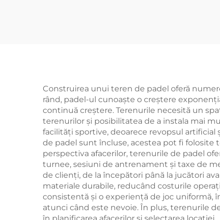
WPT LED Lumânare
Ex
Clasic Outdoor Paddle
Co
Court 002
Ofe
J
Construirea unui teren de padel oferă numeroase
rând, padel-ul cunoaște o creștere exponenția
continuă creștere. Terenurile necesită un spaț
terenurilor și posibilitatea de a instala mai m
facilități sportive, deoarece revopsul artifici
de padel sunt încluse, acestea pot fi folosite 
perspectiva afacerilor, terenurile de padel ofer
turnee, sesiuni de antrenament și taxe de mem
de clienți, de la începători până la jucători 
materiale durabile, reducând costurile operaț
consistentă și o experiență de joc uniformă, 
atunci când este nevoie. În plus, terenurile de 
în planificarea afacerilor și selectarea locației.