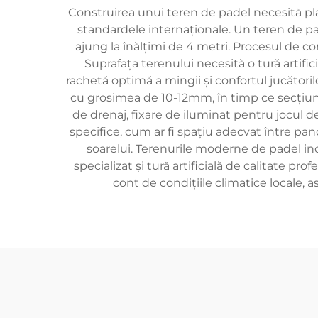
Construirea unui teren de padel necesită plan
standardele internaționale. Un teren de pade
ajung la înălțimi de 4 metri. Procesul de co
Suprafața terenului necesită o tură artifi
rachetă optimă a mingii și confortul jucătoril
cu grosimea de 10-12mm, în timp ce secțiuni
de drenaj, fixare de iluminat pentru jocul d
specifice, cum ar fi spațiu adecvat între pano
soarelui. Terenurile moderne de padel i
specializat și tură artificială de calitate p
cont de condițiile climatice locale, a