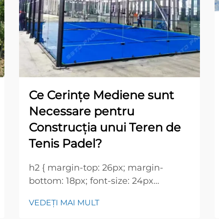
Ce Cerințe Mediene sunt
Necessare pentru
Construcția unui Teren de
Tenis Padel?
h2 { margin-top: 26px; margin-
bottom: 18px; font-size: 24px
!important; font-weight: 600; line-
VEDEȚI MAI MULT
height: normal; } h3 { margin-top: