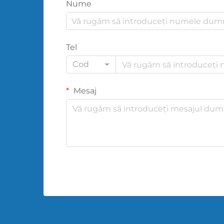
Nume
Tel
Cod
Mesaj