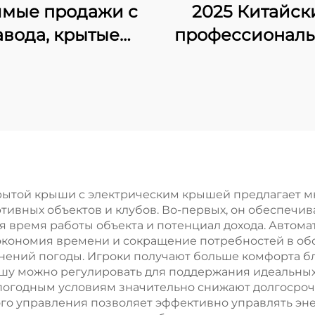
мые продажи с
2025 Китайск
авода, крытые
профессионал
лощадки для
производител
льного тенниса,
экспортер Пад
ые продаваемые
Корт размером 
оптовые
Предлагает
панорамные
стабильную 
лощадки для
надежную игр
падела 001-3
поверхность 
крытой крыши с электрическим крышей предлагает м
тивных объектов и клубов. Во-первых, он обеспечи
я время работы объекта и потенциал дохода. Автом
экономия времени и сокращение потребностей в об
нений погоды. Игроки получают больше комфорта 
шу можно регулировать для поддержания идеальных
 погодным условиям значительно снижают долгосроч
ого управления позволяет эффективно управлять эн