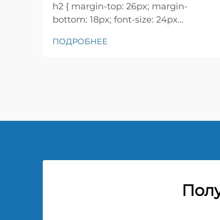
h2 { margin-top: 26px; margin-
bottom: 18px; font-size: 24px
!important; font-weight: 600; line-
ПОДРОБНЕЕ
height: normal; } h3 { margin-top:
26px; margin-bottom: 18px; font-
size: 20px !important; font-weight:
600; line-height: ...}
Полу