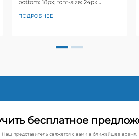
bottom: 18px; font-size: 24px
!important; font-weight: 600; line-
ПОДРОБНЕЕ
height: normal; } h3 { margin-top:
26px; margin-bottom: 18px; font-
size: 20px !important; font-weight:
600; line-height: ...}
чить бесплатное предло
Наш представитель свяжется с вами в ближайшее время.