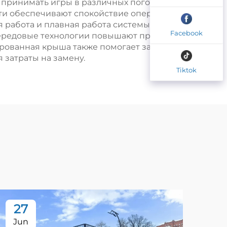
 принимать игры в различных погодных
сти обеспечивают спокойствие операторов
я работа и плавная работа системы
Facebook
передовые технологии повышают престиж
ированная крыша также помогает защитить
 затраты на замену.
Tiktok
27
2
Jun
Au