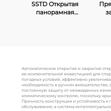
SSTD Открытая
Пря
панорамная
з
площадка для
п
тенниса в Китае,
паде
профессиональный
сам
производитель
классической
площадки для
п
падела, передовые
Автоматическое открытие и закрытие от
ее исключительной инвестицией для спор
технологии для
погодных условий, эффективно увеличива
клуба падела 001-2
необходимость в ручном вмешательстве, 
постоянную защиту от неожиданных изме
климатическому контролю, поскольку кры
Прочность конструкции и устойчивость к
обслуживание, а система интеллектуальн