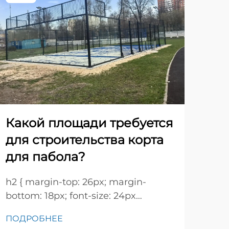
Пр
ис
ко
Какой площади требуется
для строительства корта
Раз
для пабола?
соо
тог
h2 { margin-top: 26px; margin-
ПО
стр
bottom: 18px; font-size: 24px
поп
!important; font-weight: 600; line-
рас
ПОДРОБНЕЕ
height: normal; } h3 { margin-top: