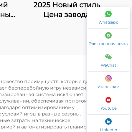
ий
2025 Новый стиль
ьный
Цена завода
Whatsapp
ь и
Полностью
бол
деревянный пол
10*6М
Изготовленный из
Электронная почта
закаленного стекла
и
Внутренний корт для
WeChat
овую
игры в сквош на
005
пару
ножество преимуществ, которые делают
Инстаграм
вает бесперебойную игру независимо от
атизированная система исключает
служивании, обеспечивая при этом
благодаря оптимизированному
Youtube
 условий игры в разные сезоны.
ные затраты на техническое
ергией и автоматизировать планирование.
Linkedin