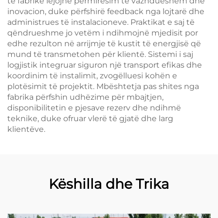
të fabrike lejojnë përmirësim të vazhdueshëm dhe
inovacion, duke përfshirë feedback nga lojtarë dhe
administrues të instalacioneve. Praktikat e saj të
qëndrueshme jo vetëm i ndihmojnë mjedisit por
edhe rezulton në arrijmje të kustit të energjisë që
mund të transmetohen për klientë. Sistemi i saj
logjistik integruar siguron një transport efikas dhe
koordinim të instalimit, zvogëlluesi kohën e
plotësimit të projektit. Mbështetja pas shites nga
fabrika përfshin udhëzime për mbajtjen,
disponibilitetin e pjesave rezerv dhe ndihmë
teknike, duke ofruar vlerë të gjatë dhe larg
klientëve.
Këshilla dhe Trika