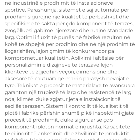
në industrinë e prodhimit të instalacioneve
sportive. Parashumja, sistemet e saj automate për
prodhim sigurojnë një kualitet të përbashkët dhe
specifikime të sakta për çdo komponent të terazës,
zvogëlluesi gabime njerëzore dhe ruajnë standarde
larg. Optimi i fluxit të punës në fabrikë rezulton në
kohë të shpejtë për prodhim dhe në një prodhim të
llogarishëm, lejon çmim të konkurrencor pa
komprometuar kualitetin. Aplikimi i aftësisë për
personalizimin e dizajneve të terazave lejon
klientëve të zgjedhin veçori, dimensione dhe
aksesorë të caktuara që marrin parasysh nevojat e
tyre. Teknikat e procesit të materialave të avancuara
garanton një trupiezë të larg dhe resistencë të larg
ndaj klimës, duke zgjatur jeta e instalacionit të
secilës terazesh. Sistemi i kontrollit të kualitetit të
plotë i fabrike përfshin shumë pikë inspektimi gjatë
procesit të prodhimit, duke siguruar se çdo
komponent iploton normat e ngushta. Kapacitete
të cilindrit të anketimit dhe zhvillimit të produktit