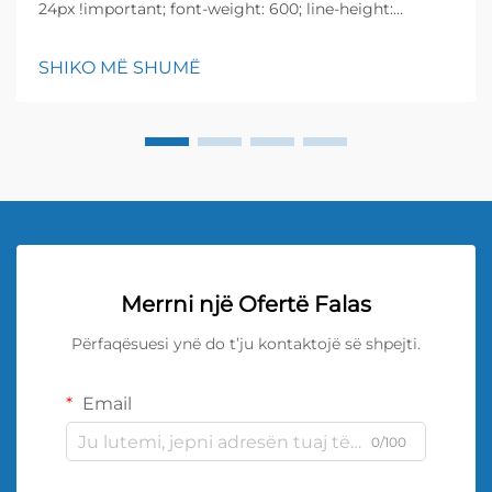
24px !important; font-weight: 600; line-height:
normal; } h3 { margin-top: 26px; margin-bottom: 18px;
font-size: 20px !important; font-weight: 600; line-
SHIKO MË SHUMË
height: ...}
Merrni një Ofertë Falas
Përfaqësuesi ynë do t’ju kontaktojë së shpejti.
Email
0/100