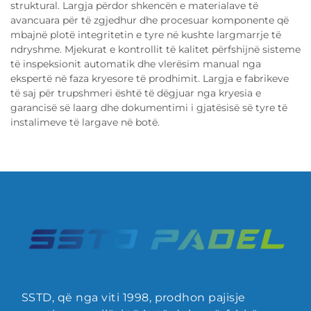
struktural. Largja përdor shkencën e materialave të
avancuara për të zgjedhur dhe procesuar komponente që
mbajnë plotë integritetin e tyre në kushte largmarrje të
ndryshme. Mjekurat e kontrollit të kalitet përfshijnë sisteme
të inspeksionit automatik dhe vlerësim manual nga
ekspertë në faza kryesore të prodhimit. Largja e fabrikeve
të saj për trupshmeri është të dëgjuar nga kryesia e
garancisë së laarg dhe dokumentimi i gjatësisë së tyre të
instalimeve të largave në botë.
SSTD, që nga viti 1998, prodhon pajisje