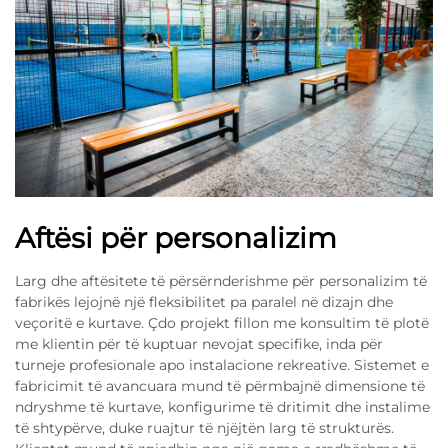
Aftësi për personalizim
Larg dhe aftësitete të përsërnderishme për personalizim të
fabrikës lejojnë një fleksibilitet pa paralel në dizajn dhe
veçoritë e kurtave. Çdo projekt fillon me konsultim të plotë
me klientin për të kuptuar nevojat specifike, inda për
turneje profesionale apo instalacione rekreative. Sistemet e
fabricimit të avancuara mund të përmbajnë dimensione të
ndryshme të kurtave, konfigurime të dritimit dhe instalime
të shtypërve, duke ruajtur të njëjtën larg të strukturës.