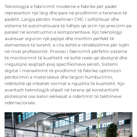
Teknologjia e fabricimit moderne e fabrike për padel
reprezanton një larg dhe para në prodhimin e terenave të
padelit. Largja përdor mashinari CNC i sofistikuar dhe
sisteme të automatisuara të lidhjes që arrin nje precizim pa
paralel në konstruimin e komponenteve. Kjo teknologji
avansuar siguron një pajisje dhe montim perfekt të
elementeve të terenit, e cila është e rëndësishme për lojën
në nivel profesionist. Procesi i fabricimit përfshin sisteme
të monitorimit të kualitetit në kohë reale që zbulojnë dhe
rregulojnë asajtash prej specifikimeve sërish. Sistemi
digital i menaxhimit të prodhimit të fabrike optimizon
përdorimin e materialeve dhe largon humburimin,
ndërkohë që mbahet normat e ngushta të kualitetit. Kjo
avantazh teknologjik shpall në terena që konstantisht
plotësojnë ose kalon kërkesat e ndërtimit të taktimeve
ndërnacionale.