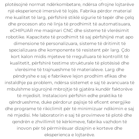
plotësojnë normat ndërkombetare, ndërsa ofrojne lojtarëve
një eksperiencë imersivë të lojës. Fabrika përdor material
me kualitet të larg, përfshirë stiklë sigurie të tepër dhe çelq
dhe proceson ato në linja të prodhimit të automatisuara,
eCHIPUAR me maqinari CNC dhe sisteme të vlerësimit
robotike. Kapacitete të prodhimit të saj përfshijnë mat apo
dimensione të personalizuara, sisteme të dritimit të
specializuara dhe komponente të resistent për larg. Çdo
kort kalon midis mjeteve të rregulluara të kontrollit të
kualitetit, përfshirë testime strukturale të plotësisë dhe
vlerësime të trajnueshme të materialeve. Larg dhe
pëndryshe e saj e fabrikeve lejon prodhim efikas dhe
instaldhje pa problem, ndërsa sistemet e saj të avancuara të
mbulshme sigurojnë mbrojtje të gjatëra kundër faktorëve
të mjedisit. Instalacioni përfshin edhe praktika të
qëndrueshme, duke përdorur pajisje të eficent energjike
dhe programe të rikiclimit për të minimizuar ndikimin e saj
në mjedisi. Me laboratorin e saj të provimeve të plotë dhe
qendrën e zhvillimit të kërkimeve, fabrika vazhdon të
inovon për të përmirësuar dizajnin e korteve dhe
eksperienca e lojtarëve.