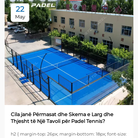
22
May
Cila janë Përmasat dhe Skema e Larg dhe
Thjesht të Një Tavoli për Padel Tennis?
h2 { margin-top: 26px; margin-bottom: 18px; font-size: