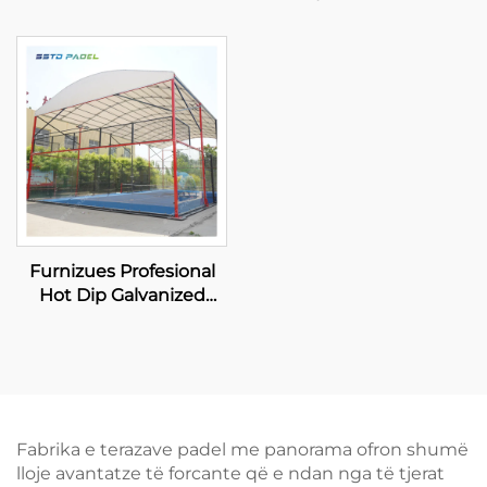
Dip Galvanized Steel
Tennis Courts Më
Full View Panoramik
Shumë të Shitura
Paddle Court 001-1
Tregtësi Panoramik
Paddle Court 001-3
Furnizues Profesional
Hot Dip Galvanized
Padel Tennis Court Me
Kanopi Kalitet Premium
Outdoor Panoramik
Paddle Court Roof 006
Fabrika e terazave padel me panorama ofron shumë
lloje avantatze të forcante që e ndan nga të tjerat