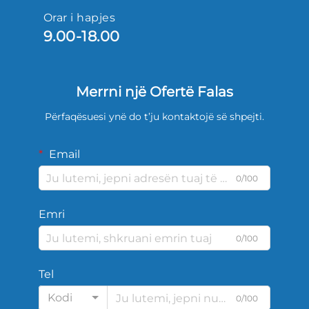
Orar i hapjes
9.00-18.00
Merrni një Ofertë Falas
Përfaqësuesi ynë do t’ju kontaktojë së shpejti.
Email
0/100
Emri
0/100
Tel
Kodi
0/100