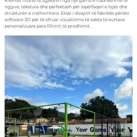
Klientet mund të zgjedhin nga një gama e rradhëshme të
ngjyve, tekstura dhe perfektash për sipërfaqen e lojës dhe
strukturën e rrethomtare. Ekipi i dizajnit të fabrikës përdor
software 3D për të ofruar vizualizime të sakta të kurtave
personalizuara para fillimit të prodhimit.