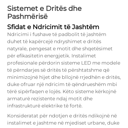
Sistemet e Dritës dhe
Pashmërisë
Sfidat e Ndricimit të Jashtëm
Ndricimi i fushave të padbolit të jashtëm
duhet të kapërcejë ndryshimet e dritës
natyrale, pengesat e motit dhe shqetësimet
për efikasitetin energjetik. Instalimet
profesionale përdorin sisteme LED me modele
të përndarjes së dritës të përshtatshme që
minimizojnë hijet dhe bllojnë rrjedhën e dritës,
duke ofruar një ndricim të qëndrueshëm mbi
tërë sipërfaqen e lojës. Këto sisteme kërkojnë
armaturë rezistente ndaj motit dhe
infrastrukturë elektrike të fortë.
Konsideratat për ndotjen e dritës ndikojnë në
instalimet e jashtme në mjediset urbane, duke