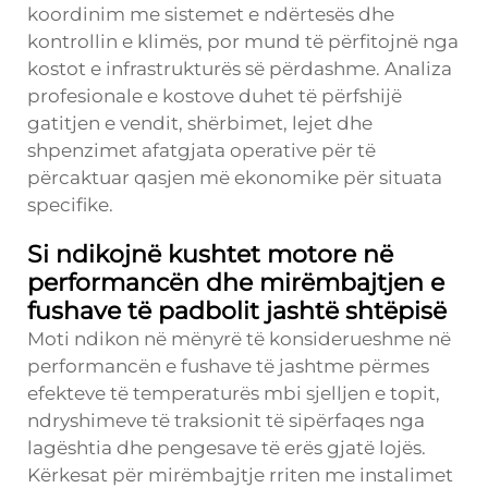
koordinim me sistemet e ndërtesës dhe
kontrollin e klimës, por mund të përfitojnë nga
kostot e infrastrukturës së përdashme. Analiza
profesionale e kostove duhet të përfshijë
gatitjen e vendit, shërbimet, lejet dhe
shpenzimet afatgjata operative për të
përcaktuar qasjen më ekonomike për situata
specifike.
Si ndikojnë kushtet motore në
performancën dhe mirëmbajtjen e
fushave të padbolit jashtë shtëpisë
Moti ndikon në mënyrë të konsiderueshme në
performancën e fushave të jashtme përmes
efekteve të temperaturës mbi sjelljen e topit,
ndryshimeve të traksionit të sipërfaqes nga
lagështia dhe pengesave të erës gjatë lojës.
Kërkesat për mirëmbajtje rriten me instalimet