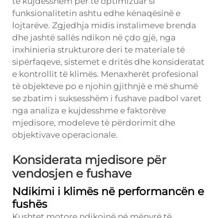
të kujdesshëm për të optimizuar si
funksionalitetin ashtu edhe kënaqësinë e
lojtarëve. Zgjedhja midis instalimeve brenda
dhe jashtë sallës ndikon në çdo gjë, nga
inxhinieria strukturore deri te materiale të
sipërfaqeve, sistemet e dritës dhe konsideratat
e kontrollit të klimës. Menaxherët profesional
të objekteve po e njohin gjithnjë e më shumë
se zbatim i suksesshëm i fushave padbol varet
nga analiza e kujdesshme e faktorëve
mjedisore, modeleve të përdorimit dhe
objektivave operacionale.
Konsiderata mjedisore për
vendosjen e fushave
Ndikimi i klimës në performancën e
fushës
Kushtet motore ndikojnë në mënyrë të