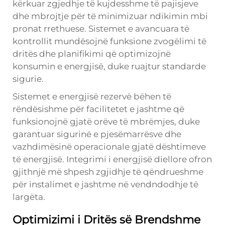
kërkuar zgjedhje të kujdesshme të pajisjeve
dhe mbrojtje për të minimizuar ndikimin mbi
pronat rrethuese. Sistemet e avancuara të
kontrollit mundësojnë funksione zvogëlimi të
dritës dhe planifikimi që optimizojnë
konsumin e energjisë, duke ruajtur standarde
sigurie.
Sistemet e energjisë rezervë bëhen të
rëndësishme për facilitetet e jashtme që
funksionojnë gjatë orëve të mbrëmjes, duke
garantuar sigurinë e pjesëmarrësve dhe
vazhdimësinë operacionale gjatë dështimeve
të energjisë. Integrimi i energjisë diellore ofron
gjithnjë më shpesh zgjidhje të qëndrueshme
për instalimet e jashtme në vendndodhje të
largëta.
Optimizimi i Dritës së Brendshme