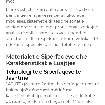
moti.
Marrëveshjet inxhinierike përfshijnë kërkesa
për bartjen e ngarkesës për strukturat e
mbulesës, sistemet e dritës dhe zonat e
spektatorëve. Instalimet profesionale kërkojnë
analiza të hollësishme të tokës, llogaritje
strukturore dhe respektim të kodrave lokale të
ndërtimit specifike për facilitetet rekreative.
Materialet e Sipërfaqeve dhe
Karakteristikat e Luajtjes
Teknologjitë e Sipërfaqeve të
Jashtme
JASHTË
gjykata e Padbollit
sipërfaqet duhet të
balancojnë qëndrueshmërinë me
karakteristikat optimale të luajtjes, ndërkohë
që rezistojnë dëmtimit nga moti. Materialet