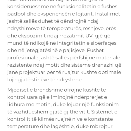
konsiderueshme në funksionalitetin e fushës
padbol dhe eksperiencën e lojtarit. Instalimet
jashtë sallës duhet të qëndrojnë ndaj
ndryshimeve të temperaturës, reshjeve, erës
dhe ekspozimit ndaj rrezatimit UV, gjë që
mund të ndikojë në integritetin e sipërfaqes
dhe në jetëgjatësinë e pajisjeve. Fushet
profesionale jashtë sallës përfshijnë materiale
rezistente ndaj motit dhe sisteme drenazhi që
janë projektuar për të ruajtur kushte optimale
loje gjatë stinëve të ndryshme.
Mjediset e brendshme ofrojnë kushte të
kontrolluara që eliminojnë ndërprerjet e
lidhura me motin, duke lejuar një funksionim
të vazhdueshëm gjatë gjithë vitit. Sistemet e
kontrollit të klimës ruajnë nivele konstante
temperature dhe lagështie, duke mbrojtur