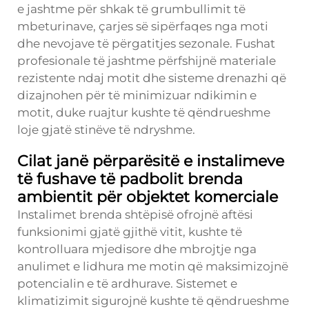
e jashtme për shkak të grumbullimit të
mbeturinave, çarjes së sipërfaqes nga moti
dhe nevojave të përgatitjes sezonale. Fushat
profesionale të jashtme përfshijnë materiale
rezistente ndaj motit dhe sisteme drenazhi që
dizajnohen për të minimizuar ndikimin e
motit, duke ruajtur kushte të qëndrueshme
loje gjatë stinëve të ndryshme.
Cilat janë përparësitë e instalimeve
të fushave të padbolit brenda
ambientit për objektet komerciale
Instalimet brenda shtëpisë ofrojnë aftësi
funksionimi gjatë gjithë vitit, kushte të
kontrolluara mjedisore dhe mbrojtje nga
anulimet e lidhura me motin që maksimizojnë
potencialin e të ardhurave. Sistemet e
klimatizimit sigurojnë kushte të qëndrueshme