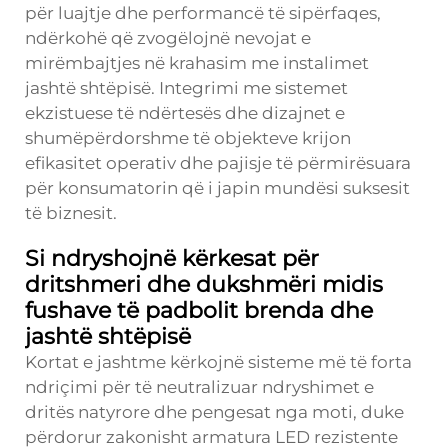
për luajtje dhe performancë të sipërfaqes,
ndërkohë që zvogëlojnë nevojat e
mirëmbajtjes në krahasim me instalimet
jashtë shtëpisë. Integrimi me sistemet
ekzistuese të ndërtesës dhe dizajnet e
shumëpërdorshme të objekteve krijon
efikasitet operativ dhe pajisje të përmirësuara
për konsumatorin që i japin mundësi suksesit
të biznesit.
Si ndryshojnë kërkesat për
dritshmeri dhe dukshmëri midis
fushave të padbolit brenda dhe
jashtë shtëpisë
Kortat e jashtme kërkojnë sisteme më të forta
ndriçimi për të neutralizuar ndryshimet e
dritës natyrore dhe pengesat nga moti, duke
përdorur zakonisht armatura LED rezistente