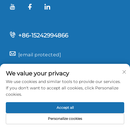
+86-15242994866
[email protected]
Orar i hapjes
We value your privacy
9.00-18.00
We use cookies and similar tools to provide our services.
If you don't want to accept all cookies, click Personalize
cookies.
Merrni një Ofertë Falas
Accept all
Përfaqësuesi ynë do t’ju kontaktojë së shpejti.
Personalize cookies
Email