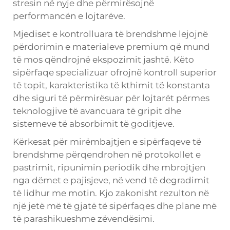
stresin në nyje dhe përmirësojnë
performancën e lojtarëve.
Mjediset e kontrolluara të brendshme lejojnë
përdorimin e materialeve premium që mund
të mos qëndrojnë ekspozimit jashtë. Këto
sipërfaqe specializuar ofrojnë kontroll superior
të topit, karakteristika të kthimit të konstanta
dhe siguri të përmirësuar për lojtarët përmes
teknologjive të avancuara të gripit dhe
sistemeve të absorbimit të goditjeve.
Kërkesat për mirëmbajtjen e sipërfaqeve të
brendshme përqendrohen në protokollet e
pastrimit, ripunimin periodik dhe mbrojtjen
nga dëmet e pajisjeve, në vend të degradimit
të lidhur me motin. Kjo zakonisht rezulton në
një jetë më të gjatë të sipërfaqes dhe plane më
të parashikueshme zëvendësimi.