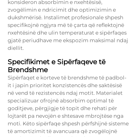
konsideron absorbimin e nxehtësisë,
zvogëlimin e ndricimit dhe optimizimin e
dukshmërisë. Instalimet profesionale shpesh
specifikojnë ngjyra më të çarta që reflektojnë
nxehtësinë dhe ulin temperaturat e sipërfaqes
gjatë periudhave me ekspozim maksimal ndaj
diellit.
Specifikimet e Sipërfaqeve të
Brendshme
Sipërfaqet e korteve të brendshme të padbol-
it i japin prioritet konzistencës dhe saktësisë
në vend të rezistencës ndaj motit. Materialet
specializuar ofrojnë absorbim optimal të
goditjeve, përgjigje të topit dhe rehati për
lojtarët pa nevojën e shtesave mbrojtëse nga
moti. Këto sipërfaqe shpesh përfshijnë sisteme
të amortizimit të avancuara që zvogëlojnë