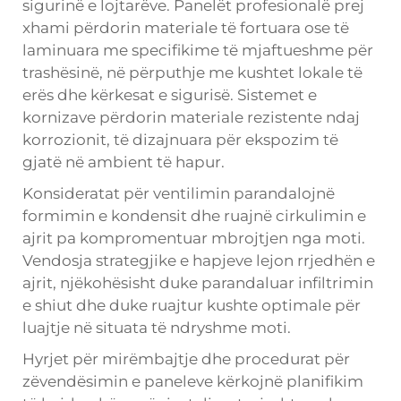
sigurinë e lojtarëve. Panelët profesionalë prej
xhami përdorin materiale të fortuara ose të
laminuara me specifikime të mjaftueshme për
trashësinë, në përputhje me kushtet lokale të
erës dhe kërkesat e sigurisë. Sistemet e
kornizave përdorin materiale rezistente ndaj
korrozionit, të dizajnuara për ekspozim të
gjatë në ambient të hapur.
Konsideratat për ventilimin parandalojnë
formimin e kondensit dhe ruajnë cirkulimin e
ajrit pa kompromentuar mbrojtjen nga moti.
Vendosja strategjike e hapjeve lejon rrjedhën e
ajrit, njëkohësisht duke parandaluar infiltrimin
e shiut dhe duke ruajtur kushte optimale për
luajtje në situata të ndryshme moti.
Hyrjet për mirëmbajtje dhe procedurat për
zëvendësimin e paneleve kërkojnë planifikim