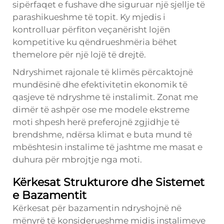
sipërfaqet e fushave dhe siguruar një sjellje të
parashikueshme të topit. Ky mjedis i
kontrolluar përfiton veçanërisht lojën
kompetitive ku qëndrueshmëria bëhet
themelore për një lojë të drejtë.
Ndryshimet rajonale të klimës përcaktojnë
mundësinë dhe efektivitetin ekonomik të
qasjeve të ndryshme të instalimit. Zonat me
dimër të ashpër ose me modele ekstreme
moti shpesh herë preferojnë zgjidhje të
brendshme, ndërsa klimat e buta mund të
mbështesin instalime të jashtme me masat e
duhura për mbrojtje nga moti.
Kërkesat Strukturore dhe Sistemet
e Bazamentit
Kërkesat për bazamentin ndryshojnë në
mënyrë të konsiderueshme midis instalimeve