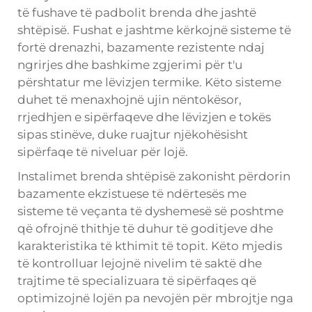
të fushave të padbolit brenda dhe jashtë
shtëpisë. Fushat e jashtme kërkojnë sisteme të
fortë drenazhi, bazamente rezistente ndaj
ngrirjes dhe bashkime zgjerimi për t'u
përshtatur me lëvizjen termike. Këto sisteme
duhet të menaxhojnë ujin nëntokësor,
rrjedhjen e sipërfaqeve dhe lëvizjen e tokës
sipas stinëve, duke ruajtur njëkohësisht
sipërfaqe të niveluar për lojë.
Instalimet brenda shtëpisë zakonisht përdorin
bazamente ekzistuese të ndërtesës me
sisteme të veçanta të dyshemesë së poshtme
që ofrojnë thithje të duhur të goditjeve dhe
karakteristika të kthimit të topit. Këto mjedis
të kontrolluar lejojnë nivelim të saktë dhe
trajtime të specializuara të sipërfaqes që
optimizojnë lojën pa nevojën për mbrojtje nga