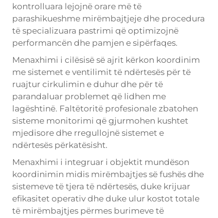
kontrolluara lejojnë orare më të
parashikueshme mirëmbajtjeje dhe procedura
të specializuara pastrimi që optimizojnë
performancën dhe pamjen e sipërfaqes.
Menaxhimi i cilësisë së ajrit kërkon koordinim
me sistemet e ventilimit të ndërtesës për të
ruajtur cirkulimin e duhur dhe për të
parandaluar problemet që lidhen me
lagështinë. Faltëtoritë profesionale zbatohen
sisteme monitorimi që gjurmohen kushtet
mjedisore dhe rregullojnë sistemet e
ndërtesës përkatësisht.
Menaxhimi i integruar i objektit mundëson
koordinimin midis mirëmbajtjes së fushës dhe
sistemeve të tjera të ndërtesës, duke krijuar
efikasitet operativ dhe duke ulur kostot totale
të mirëmbajtjes përmes burimeve të