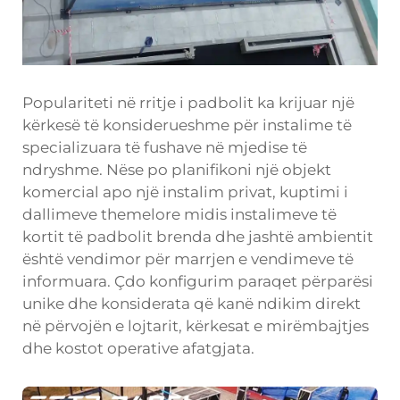
Populariteti në rritje i padbolit ka krijuar një
kërkesë të konsiderueshme për instalime të
specializuara të fushave në mjedise të
ndryshme. Nëse po planifikoni një objekt
komercial apo një instalim privat, kuptimi i
dallimeve themelore midis instalimeve të
kortit të padbolit brenda dhe jashtë ambientit
është vendimor për marrjen e vendimeve të
informuara. Çdo konfigurim paraqet përparësi
unike dhe konsiderata që kanë ndikim direkt
në përvojën e lojtarit, kërkesat e mirëmbajtjes
dhe kostot operative afatgjata.