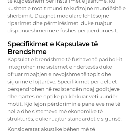
të kujdesshëm për instalimet e jashtme, ku
kushtet e motit mund të kufizojnë mundësitë e
shërbimit. Dizajnet modulare lehtësojnë
riparimet dhe përmirësimet, duke ruajtur
disponueshmërinë e fushës për përdoruesit.
Specifikimet e Kapsulave të
Brendshme
Kapsulat e brendshme të fushave të padbol-it
integrohen me sistemet e ndërtesës duke
ofruar mbajtjen e nevojshme të topit dhe
sigurinë e lojtarëve. Specifikimet për qelqet
përqendrohen në rezistencën ndaj goditjeve
dhe qartësinë optike pa kërkuar veti kundër
motit. Kjo lejon përdorimin e paneleve më të
holla dhe sistemeve më ekonomike të
strukturës, duke ruajtur standardet e sigurisë.
Konsideratat akustike bëhen më të