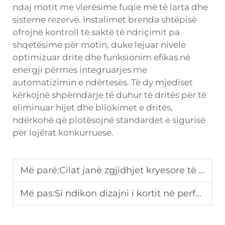
ndaj motit me vlerësime fuqie më të larta dhe
sisteme rezervë. Instalimet brenda shtëpisë
ofrojnë kontroll të saktë të ndriçimit pa
shqetësime për motin, duke lejuar nivele
optimizuar drite dhe funksionim efikas në
energji përmes integruarjes me
automatizimin e ndërtesës. Të dy mjediset
kërkojnë shpërndarje të duhur të dritës për të
eliminuar hijet dhe bllokimet e dritës,
ndërkohë që plotësojnë standardet e sigurisë
për lojërat konkurruese.
Më parë:
Cilat janë zgjidhjet kryesore të çative për entuziastët e Padelit?
Më pas:
Si ndikon dizajni i kortit në performancën dhe rehatinë në Tenis Padel?