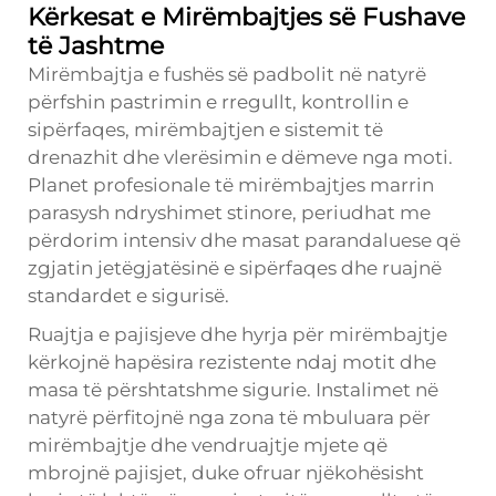
Kërkesat e Mirëmbajtjes së Fushave
të Jashtme
Mirëmbajtja e fushës së padbolit në natyrë
përfshin pastrimin e rregullt, kontrollin e
sipërfaqes, mirëmbajtjen e sistemit të
drenazhit dhe vlerësimin e dëmeve nga moti.
Planet profesionale të mirëmbajtjes marrin
parasysh ndryshimet stinore, periudhat me
përdorim intensiv dhe masat parandaluese që
zgjatin jetëgjatësinë e sipërfaqes dhe ruajnë
standardet e sigurisë.
Ruajtja e pajisjeve dhe hyrja për mirëmbajtje
kërkojnë hapësira rezistente ndaj motit dhe
masa të përshtatshme sigurie. Instalimet në
natyrë përfitojnë nga zona të mbuluara për
mirëmbajtje dhe vendruajtje mjete që
mbrojnë pajisjet, duke ofruar njëkohësisht