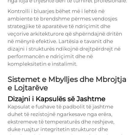
nga loja e thjeshtë deri te turniret profesionale.
Kontrolli i bluarjes bëhet më i lehtë në
ambiente të brendshme përmes vendosjes
strategjike të aparatëve të ndriçimit dhe
veçorive arkitekturore që shpërndajnë dritën
në mënyrë efektive. Lartësia e tavanit dhe
dizajni i strukturës ndikojnë drejtpërdrejt në
performancën e ndriçimit dhe në
kompleksitetin e instalimit.
Sistemet e Mbylljes dhe Mbrojtja
e Lojtarëve
Dizajni i Kapsulës së Jashtme
Kapsulat e fushave të padbolit të jashtme
duhet të rezistojnë ngarkesave nga erëra,
ekstremeve të temperaturës dhe reshjeve,
duke ruajtur integritetin strukturor dhe