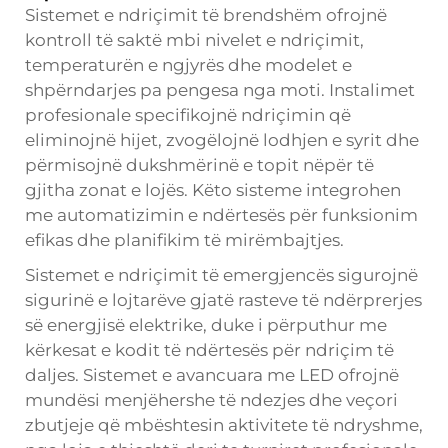
Sistemet e ndriçimit të brendshëm ofrojnë
kontroll të saktë mbi nivelet e ndriçimit,
temperaturën e ngjyrës dhe modelet e
shpërndarjes pa pengesa nga moti. Instalimet
profesionale specifikojnë ndriçimin që
eliminojnë hijet, zvogëlojnë lodhjen e syrit dhe
përmisojnë dukshmërinë e topit nëpër të
gjitha zonat e lojës. Këto sisteme integrohen
me automatizimin e ndërtesës për funksionim
efikas dhe planifikim të mirëmbajtjes.
Sistemet e ndriçimit të emergjencës sigurojnë
sigurinë e lojtarëve gjatë rasteve të ndërprerjes
së energjisë elektrike, duke i përputhur me
kërkesat e kodit të ndërtesës për ndriçim të
daljes. Sistemet e avancuara me LED ofrojnë
mundësi menjëhershe të ndezjes dhe veçori
zbutjeje që mbështesin aktivitete të ndryshme,