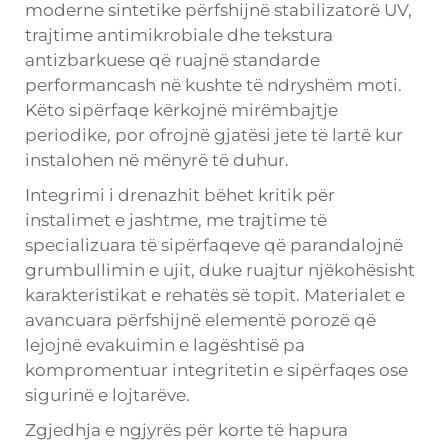
moderne sintetike përfshijnë stabilizatorë UV,
trajtime antimikrobiale dhe tekstura
antizbarkuese që ruajnë standarde
performancash në kushte të ndryshëm moti.
Këto sipërfaqe kërkojnë mirëmbajtje
periodike, por ofrojnë gjatësi jete të lartë kur
instalohen në mënyrë të duhur.
Integrimi i drenazhit bëhet kritik për
instalimet e jashtme, me trajtime të
specializuara të sipërfaqeve që parandalojnë
grumbullimin e ujit, duke ruajtur njëkohësisht
karakteristikat e rehatës së topit. Materialet e
avancuara përfshijnë elementë porozë që
lejojnë evakuimin e lagështisë pa
kompromentuar integritetin e sipërfaqes ose
sigurinë e lojtarëve.
Zgjedhja e ngjyrës për korte të hapura