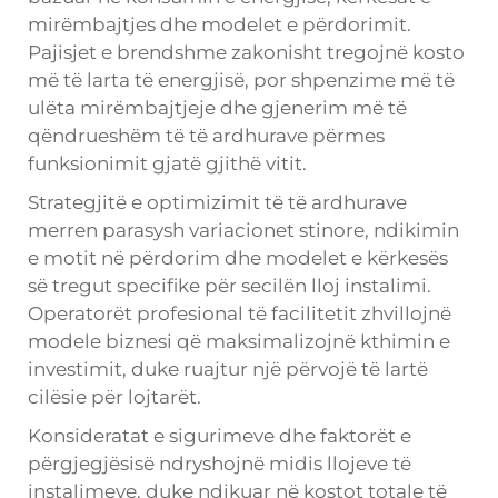
mirëmbajtjes dhe modelet e përdorimit.
Pajisjet e brendshme zakonisht tregojnë kosto
më të larta të energjisë, por shpenzime më të
ulëta mirëmbajtjeje dhe gjenerim më të
qëndrueshëm të të ardhurave përmes
funksionimit gjatë gjithë vitit.
Strategjitë e optimizimit të të ardhurave
merren parasysh variacionet stinore, ndikimin
e motit në përdorim dhe modelet e kërkesës
së tregut specifike për secilën lloj instalimi.
Operatorët profesional të facilitetit zhvillojnë
modele biznesi që maksimalizojnë kthimin e
investimit, duke ruajtur një përvojë të lartë
cilësie për lojtarët.
Konsideratat e sigurimeve dhe faktorët e
përgjegjësisë ndryshojnë midis llojeve të
instalimeve, duke ndikuar në kostot totale të