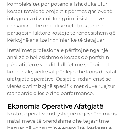
kompleksitet por potencialisht duke ulur
kostot totale të projektit përmes qasjeve të
integruara dizajni. Integrimi i sistemeve
mekanike dhe modifikimet strukturore
paraqesin faktorë kostoje të rëndësishëm që
kërkojnë analizë inxhinierike të detajuar.
Instalimet profesionale përfitojnë nga një
analizë e hollësishme e kostos që përfshin
përgatitjen e vendit, lidhjet me shërbimet
komunale, kërkesat për leje dhe konsideratat
afatgjata operative. Qasjet e inxhinierisë së
vlerës optimizojnë specifikimet duke ruajtur
standarde cilësie dhe performancë.
Ekonomia Operative Afatgjatë
Kostot operative ndryshojnë ndjeshëm midis
instalimeve të brendshme dhe të jashtme
bazuar në konsumin e energjisë, kërkesat e