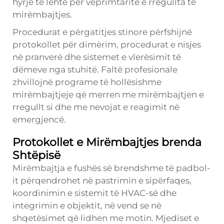
hyrje të lehtë për veprimtaritë e rregullta të
mirëmbajtjes.
Procedurat e përgatitjes stinore përfshijnë
protokollet për dimërim, procedurat e nisjes
në pranverë dhe sistemet e vlerësimit të
dëmeve nga stuhitë. Faltë profesionale
zhvillojnë programe të hollësishme
mirëmbajtjeje që merren me mirëmbajtjen e
rregullt si dhe me nevojat e reagimit në
emergjencë.
Protokollet e Mirëmbajtjes brenda
Shtëpisë
Mirëmbajtja e fushës së brendshme të padbol-
it përqendrohet në pastrimin e sipërfaqes,
koordinimin e sistemit të HVAC-së dhe
integrimin e objektit, në vend se në
shqetësimet që lidhen me motin. Mjediset e