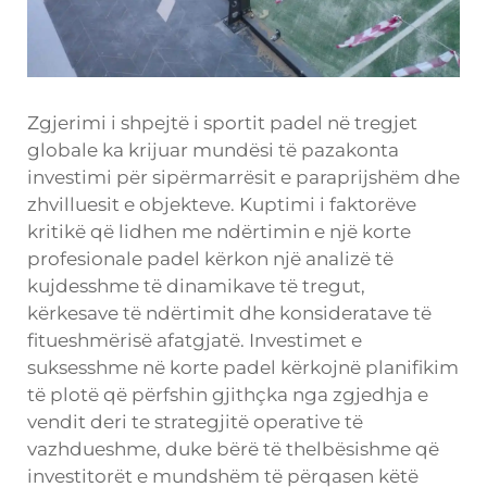
Zgjerimi i shpejtë i sportit padel në tregjet
globale ka krijuar mundësi të pazakonta
investimi për sipërmarrësit e paraprijshëm dhe
zhvilluesit e objekteve. Kuptimi i faktorëve
kritikë që lidhen me ndërtimin e një korte
profesionale padel kërkon një analizë të
kujdesshme të dinamikave të tregut,
kërkesave të ndërtimit dhe konsideratave të
fitueshmërisë afatgjatë. Investimet e
suksesshme në korte padel kërkojnë planifikim
të plotë që përfshin gjithçka nga zgjedhja e
vendit deri te strategjitë operative të
vazhdueshme, duke bërë të thelbësishme që
investitorët e mundshëm të përqasen këtë