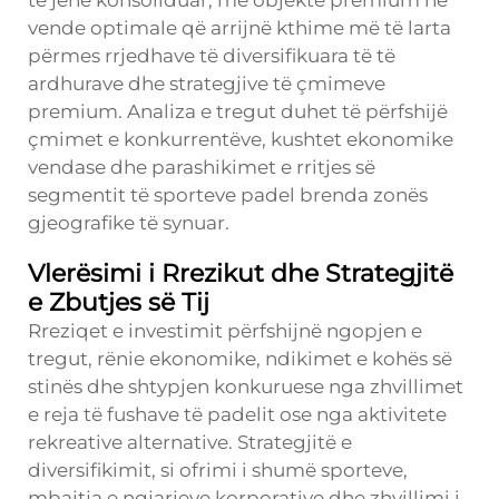
vende optimale që arrijnë kthime më të larta
përmes rrjedhave të diversifikuara të të
ardhurave dhe strategjive të çmimeve
premium. Analiza e tregut duhet të përfshijë
çmimet e konkurrentëve, kushtet ekonomike
vendase dhe parashikimet e rritjes së
segmentit të sporteve padel brenda zonës
gjeografike të synuar.
Vlerësimi i Rrezikut dhe Strategjitë
e Zbutjes së Tij
Rreziqet e investimit përfshijnë ngopjen e
tregut, rënie ekonomike, ndikimet e kohës së
stinës dhe shtypjen konkuruese nga zhvillimet
e reja të fushave të padelit ose nga aktivitete
rekreative alternative. Strategjitë e
diversifikimit, si ofrimi i shumë sporteve,
mbajtja e ngjarjeve korporative dhe zhvillimi i