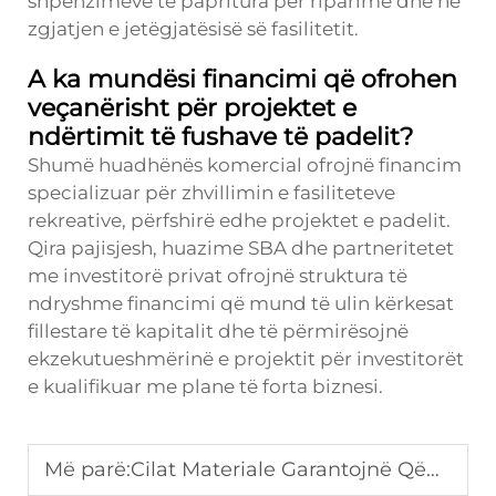
shpenzimeve të papritura për riparime dhe në
zgjatjen e jetëgjatësisë së fasilitetit.
A ka mundësi financimi që ofrohen
veçanërisht për projektet e
ndërtimit të fushave të padelit?
Shumë huadhënës komercial ofrojnë financim
specializuar për zhvillimin e fasiliteteve
rekreative, përfshirë edhe projektet e padelit.
Qira pajisjesh, huazime SBA dhe partneritetet
me investitorë privat ofrojnë struktura të
ndryshme financimi që mund të ulin kërkesat
fillestare të kapitalit dhe të përmirësojnë
ekzekutueshmërinë e projektit për investitorët
e kualifikuar me plane të forta biznesi.
Më parë:
Cilat Materiale Garantojnë Qëndrueshmëri të Gjatë në Fusha Tenisi Padel?