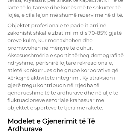
lartë të lojtarëve dhe kohës më të shkurtër të
lojës, e cila lejon më shumë rezervime në ditë.
Objektet profesionale të padelit arrijnë
zakonisht shkallë zbatimi midis 70-85% gjatë
orëve kulm, kur menaxhohen dhe
promovohen në mënyrë të duhur.
Aksesueshmëria e sportit tërheq demografi të
ndryshme, përfshirë lojtarë rekreacionalë,
atletë konkurrues dhe grupe korporative që
kërkojnë aktivitete integrimi. Ky atraksion i
gjerë tregu kontribuon në rrjedha të
qëndrueshme të të ardhurave dhe në ulje të
fluktuacioneve sezoriale krahasuar me
objektet e sporteve të tjera me raketë.
Modelet e Gjenerimit të Të
Ardhurave