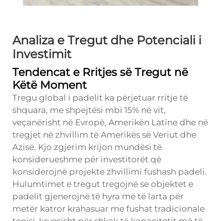
Analiza e Tregut dhe Potenciali i
Investimit
Tendencat e Rritjes së Tregut në
Këtë Moment
Tregu global i padelit ka përjetuar rritje të
shquara, me shpejtësi mbi 15% në vit,
veçanërisht në Evropë, Amerikën Latine dhe në
tregjet në zhvillim të Amerikës së Veriut dhe
Azisë. Kjo zgjerim krijon mundësi të
konsiderueshme për investitorët që
konsiderojnë projekte zhvillimi fushash padeli.
Hulumtimet e tregut tregojnë se objektet e
padelit gjenerojnë të hyra më të larta për
metër katror krahasuar me fushat tradicionale
tenisi, kryesisht për shkak të kapacitetit më të