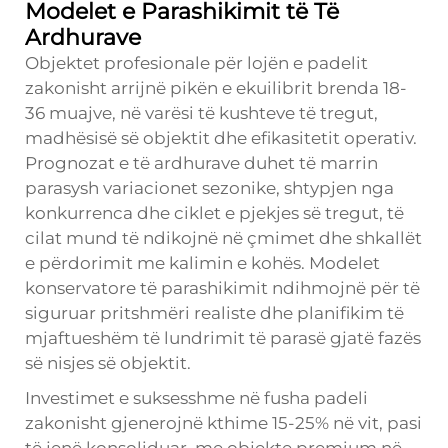
Modelet e Parashikimit të Të
Ardhurave
Objektet profesionale për lojën e padelit
zakonisht arrijnë pikën e ekuilibrit brenda 18-
36 muajve, në varësi të kushteve të tregut,
madhësisë së objektit dhe efikasitetit operativ.
Prognozat e të ardhurave duhet të marrin
parasysh variacionet sezonike, shtypjen nga
konkurrenca dhe ciklet e pjekjes së tregut, të
cilat mund të ndikojnë në çmimet dhe shkallët
e përdorimit me kalimin e kohës. Modelet
konservatore të parashikimit ndihmojnë për të
siguruar pritshmëri realiste dhe planifikim të
mjaftueshëm të lundrimit të parasë gjatë fazës
së nisjes së objektit.
Investimet e suksesshme në fusha padeli
zakonisht gjenerojnë kthime 15-25% në vit, pasi
të jenë konsoliduar, me objekte premium në