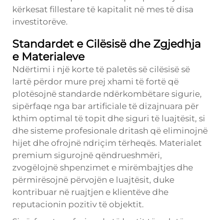
kërkesat fillestare të kapitalit në mes të disa
investitorëve.
Standardet e Cilësisë dhe Zgjedhja
e Materialeve
Ndërtimi i një korte të paletës së cilësisë së
lartë përdor mure prej xhami të fortë që
plotësojnë standarde ndërkombëtare sigurie,
sipërfaqe nga bar artificiale të dizajnuara për
kthim optimal të topit dhe siguri të luajtësit, si
dhe sisteme profesionale dritash që eliminojnë
hijet dhe ofrojnë ndriçim tërheqës. Materialet
premium sigurojnë qëndrueshmëri,
zvogëlojnë shpenzimet e mirëmbajtjes dhe
përmirësojnë përvojën e luajtësit, duke
kontribuar në ruajtjen e klientëve dhe
reputacionin pozitiv të objektit.