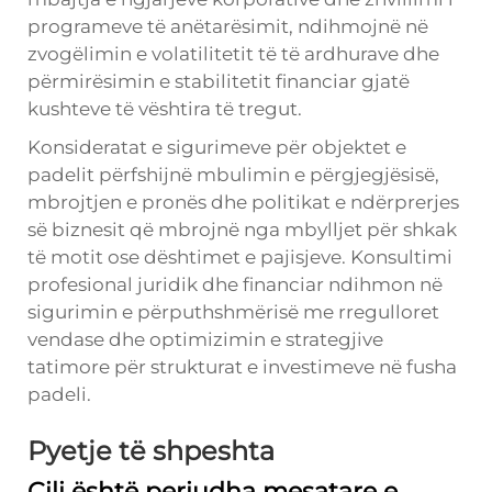
programeve të anëtarësimit, ndihmojnë në
zvogëlimin e volatilitetit të të ardhurave dhe
përmirësimin e stabilitetit financiar gjatë
kushteve të vështira të tregut.
Konsideratat e sigurimeve për objektet e
padelit përfshijnë mbulimin e përgjegjësisë,
mbrojtjen e pronës dhe politikat e ndërprerjes
së biznesit që mbrojnë nga mbylljet për shkak
të motit ose dështimet e pajisjeve. Konsultimi
profesional juridik dhe financiar ndihmon në
sigurimin e përputhshmërisë me rregulloret
vendase dhe optimizimin e strategjive
tatimore për strukturat e investimeve në fusha
padeli.
Pyetje të shpeshta
Cili është periudha mesatare e