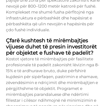
pajisje dhe zona për spektatorë zakonisht kanë
nevojë për 800–1200 metër katrorë për fushë.
Komplekset me shumë fusha përfitojnë nga
infrastruktura e përbashkët dhe hapësirat e
përbashkëta që ulin nevojën e hapësirës për
çdo fushë individuale.
Çfarë kushtesh të mirëmbajtjes
vijuese duhet të presin investitorët
për objektet e fushave të padelit?
Kostot vjetore të mirëmbajtjes për fasilitete
profesionale të padelit zakonisht lëvizin nga 8-
15% e të ardhurave bruto, duke përfshirë
kujdesin për sipërfaqen, pastrimin e xhamave,
zëvendësimin e ndriçimit dhe mirëmbajtjen e
përgjithshme të objektit. Programet e
mirëmbajtjes parandaluese dhe ndërtimi
fillestar i cilësor ndihmojnë në minimizimin e