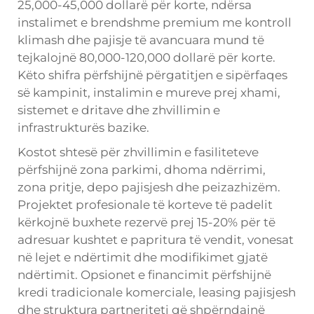
25,000-45,000 dollarë për korte, ndërsa
instalimet e brendshme premium me kontroll
klimash dhe pajisje të avancuara mund të
tejkalojnë 80,000-120,000 dollarë për korte.
Këto shifra përfshijnë përgatitjen e sipërfaqes
së kampinit, instalimin e mureve prej xhami,
sistemet e dritave dhe zhvillimin e
infrastrukturës bazike.
Kostot shtesë për zhvillimin e fasiliteteve
përfshijnë zona parkimi, dhoma ndërrimi,
zona pritje, depo pajisjesh dhe peizazhizëm.
Projektet profesionale të korteve të padelit
kërkojnë buxhete rezervë prej 15-20% për të
adresuar kushtet e papritura të vendit, vonesat
në lejet e ndërtimit dhe modifikimet gjatë
ndërtimit. Opsionet e financimit përfshijnë
kredi tradicionale komerciale, leasing pajisjesh
dhe struktura partneriteti që shpërndajnë