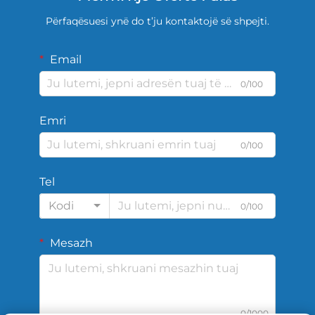
Përfaqësuesi ynë do t’ju kontaktojë së shpejti.
Email
0/100
Emri
0/100
Tel
Kodi
0/100
Mesazh
0/1000