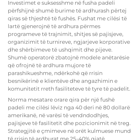
Investimet e suksesshme në fusha padeli
përfshijnë shumë burime të ardhurash përtej
qiras së thjeshtë të fushës. Fushat me cilësi të
lartë gjenerojnë të ardhura përmes
programeve të trajnimit, shitjes së pajisjeve,
organizimit të turnireve, ngjarjeve korporative
dhe shërbimeve të ushqimit dhe pijeve.
Shumë operatorë zbatojnë modele anëtarësie
që ofrojnë të ardhura mujore të
parashikueshme, ndërkohë që rrisin
besnikërinë e klientëve dhe angazhimin e
komunitetit rreth fasiliteteve të tyre të padelit.
Norma mesatare orare qira për një fushë
padeli me cilësi lëviz nga 40 deri në 80 dollarë
amerikanë, në varësi të vendndodhjes,
pajisjeve të fasilitetit dhe pozicionimit në treg.
Strategjitë e çmimeve në orët kulmuese mund
të rrisin të ardhurat me 25-40% gjatë