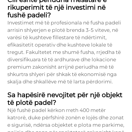
rikuperimit të një investimi në
fushë padeli?
Investimet më të profesionala në fusha padeli
arrisin shlyerjen e plotë brenda 3-5 viteve, në
varësi të kushteve fillestare të ndërtimit,
efikasitetit operativ dhe kushteve lokale të
tregut. Fakultetet me shumë fusha, rrjedha të
diversifikuara të të ardhurave dhe lokacione
premium zakonisht arrijnë periudha më të
shkurtra shlyeri për shkak të ekonomisë nga
skalja dhe shkallëve më të larta përdorimi.
Sa hapësirë nevojitet për një objekt
të plotë padel?
Një fushë padel kërkon rreth 400 metër
katrorë, duke përfshirë zonën e lojës dhe zonat
e sigurisë, ndërsa objektet e plota me parkime,