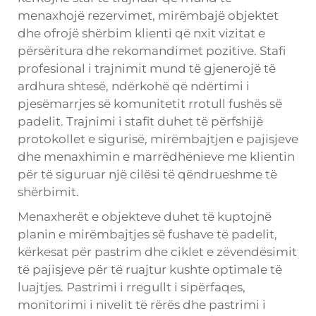
menaxhojë rezervimet, mirëmbajë objektet
dhe ofrojë shërbim klienti që nxit vizitat e
përsëritura dhe rekomandimet pozitive. Stafi
profesional i trajnimit mund të gjenerojë të
ardhura shtesë, ndërkohë që ndërtimi i
pjesëmarrjes së komunitetit rrotull fushës së
padelit. Trajnimi i stafit duhet të përfshijë
protokollet e sigurisë, mirëmbajtjen e pajisjeve
dhe menaxhimin e marrëdhënieve me klientin
për të siguruar një cilësi të qëndrueshme të
shërbimit.
Menaxherët e objekteve duhet të kuptojnë
planin e mirëmbajtjes së fushave të padelit,
kërkesat për pastrim dhe ciklet e zëvendësimit
të pajisjeve për të ruajtur kushte optimale të
luajtjes. Pastrimi i rregullt i sipërfaqes,
monitorimi i nivelit të rërës dhe pastrimi i