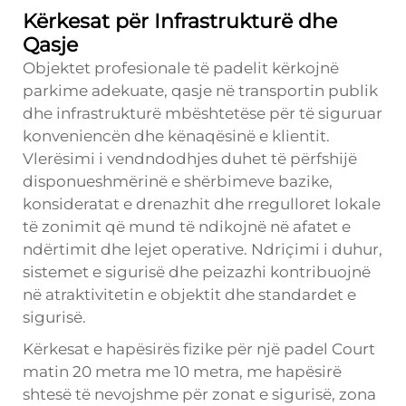
Kërkesat për Infrastrukturë dhe
Qasje
Objektet profesionale të padelit kërkojnë
parkime adekuate, qasje në transportin publik
dhe infrastrukturë mbështetëse për të siguruar
konveniencën dhe kënaqësinë e klientit.
Vlerësimi i vendndodhjes duhet të përfshijë
disponueshmërinë e shërbimeve bazike,
konsideratat e drenazhit dhe rregulloret lokale
të zonimit që mund të ndikojnë në afatet e
ndërtimit dhe lejet operative. Ndriçimi i duhur,
sistemet e sigurisë dhe peizazhi kontribuojnë
në atraktivitetin e objektit dhe standardet e
sigurisë.
Kërkesat e hapësirës fizike për një
padel Court
matin 20 metra me 10 metra, me hapësirë
shtesë të nevojshme për zonat e sigurisë, zona