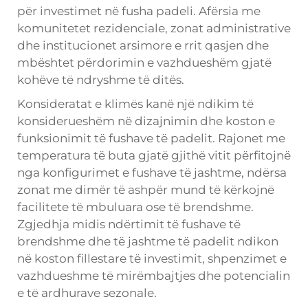
për investimet në fusha padeli. Afërsia me
komunitetet rezidenciale, zonat administrative
dhe institucionet arsimore e rrit qasjen dhe
mbështet përdorimin e vazhdueshëm gjatë
kohëve të ndryshme të ditës.
Konsideratat e klimës kanë një ndikim të
konsiderueshëm në dizajnimin dhe koston e
funksionimit të fushave të padelit. Rajonet me
temperatura të buta gjatë gjithë vitit përfitojnë
nga konfigurimet e fushave të jashtme, ndërsa
zonat me dimër të ashpër mund të kërkojnë
facilitete të mbuluara ose të brendshme.
Zgjedhja midis ndërtimit të fushave të
brendshme dhe të jashtme të padelit ndikon
në koston fillestare të investimit, shpenzimet e
vazhdueshme të mirëmbajtjes dhe potencialin
e të ardhurave sezonale.