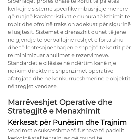
Sipërfaqet profesionale të kortit të paletës
kërkojnë sisteme specifike mbushjeje me rërë
që ruajnë karakteristikat e duhura të kthimit të
topit dhe ofrojnë traksion adekuat për sigurinë
e luajtësit. Sistemet e drenazhit duhet të jenë
në gjendje të përballojnë reshjet e forta shiu
dhe të lehtësojnë tharjen e shpejtë të kortit për
të minimizuar anulimet e rezervimeve.
Standardet e cilësisë në ndërtim kanë një
ndikim direkte në shpenzimet operative
afatgjata dhe në konkurrueshmërinë e objektit
në tregjet vendase.
Marrëveshjet Operative dhe
Strategjitë e Menaxhimit
Kërkesat për Punësim dhe Trajnim
Veprimet e suksesshme të fushave të padelit
kërkojnë staf të trajnuar që mund të