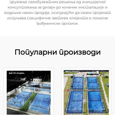
пружање свеобухватних решења од иницијалног
консултовања за дизајн до коначне инсталације и
подршке након продаје, осигурајући да сваки пројекат
испуњава специфичне захтеве клијента и локалне
грађевинске прописе.
Популарни производи