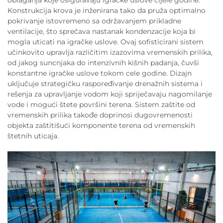
Konstrukcija krova je inženirana tako da pruža optimalno
pokrivanje istovremeno sa održavanjem prikladne
ventilacije, što sprečava nastanak kondenzacije koja bi
mogla uticati na igračke uslove. Ovaj sofisticirani sistem
učinkovito upravlja različitim izazovima vremenskih prilika,
od jakog suncnjaka do intenzivnih kišnih padanja, čuvši
konstantne igračke uslove tokom cele godine. Dizajn
uključuje strategičku raspoređivanje drenažnih sistema i
rešenja za upravljanje vodom koji spriječavaju nagomilanje
vode i mogući štete površini terena. Sistem zaštite od
vremenskih prilika takođe doprinosi dugovremenosti
objekta zaštitišući komponente terena od vremenskih
štetnih uticaja.