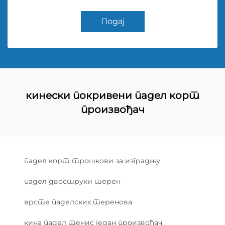
Подај
кинески покривени падел корт
произвођач
падел корт трошкови за изградњу
падел двоструки терен
врсте паделских теренова
кина падел тенис један произвођач