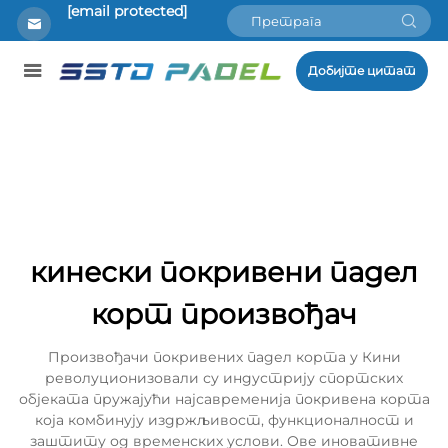
[email protected]
Добијте цитат
кинески покривени падел
корт произвођач
Произвођачи покривених падел корта у Кини
револуционизовали су индустрију спортских
објеката пружајући најсавременија покривена корта
која комбинују издржљивост, функционалност и
заштиту од временских услови. Ове иновативне