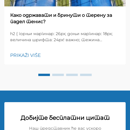
Како одржавати и бринути о терену за
падел тенис?
h2 { горњи маргинар: 26px; доњи маргинар: 18px;
величина шрифта: 24px! важно; тежина
шрифта: 600; висина редова: нормална; } h3 {
горњи маргинар: 26px; доњи маргинар: 18px;
PRIKAŽI VIŠE
величина шрифта: 20px!
Добијте бесплатни цитат
Наш представник ће вас ускоро