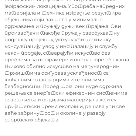
географским локацијама. Употреба напредних
материјала и технике изградње резултира
објектима који захтевају минимално
одржавање и пружају дужи век трајања. Ови
произвођачи такође пружају свеобухватну
подршку пројекту, укључујући техничку
консултацију, увод у инсталацију и службу
након продаје, стварајући искуство без
проблема за програмере и операторе објеката.
Њихово обилно искуство на међународним
тржиштима осигурава усклађеност са
глобалним стандардима и прописима
безбедности. Поред тога, они нуде одржива
решења са енергетски ефикасним системима
осветљења и опцијама материјала који су
пријатељски према екологији, решавајући све
веће забринутости околине у развоју
спортских објеката.