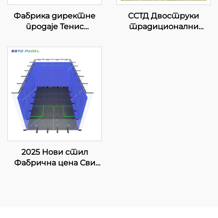
Фабрика директне
ССТД Двоструки
продаје Тенис
традиционални
кортови за паделе у
падел Тенис Корт
затвореном
добављач ВПТ ЛЕД
простору
Светло Класично
Најпродаванији
Стружно Падел Тенис
оптни панорамски
Корт 002
паделни корт 001-3
2025 Нови стил
Фабрична цена Сви
дрвени под оштрено
стакло Унутрани
сквош дворач за двоје