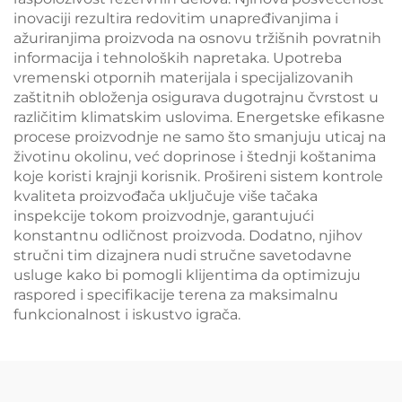
inovaciji rezultira redovitim unapređivanjima i
ažuriranjima proizvoda na osnovu tržišnih povratnih
informacija i tehnoloških napretaka. Upotreba
vremenski otpornih materijala i specijalizovanih
zaštitnih obloženja osigurava dugotrajnu čvrstost u
različitim klimatskim uslovima. Energetske efikasne
procese proizvodnje ne samo što smanjuju uticaj na
životinu okolinu, već doprinose i štednji koštanima
koje koristi krajnji korisnik. Prošireni sistem kontrole
kvaliteta proizvođača uključuje više tačaka
inspekcije tokom proizvodnje, garantujući
konstantnu odličnost proizvoda. Dodatno, njihov
stručni tim dizajnera nudi stručne savetodavne
usluge kako bi pomogli klijentima da optimizuju
raspored i specifikacije terena za maksimalnu
funkcionalnost i iskustvo igrača.