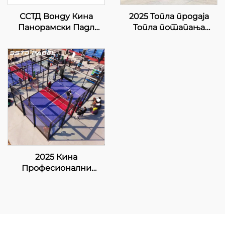
ССТД Вонду Кина
2025 Топла продаја
Панорамски Падл
Топла потапања
Тенис Корт
галванизована цевка 8
Професионални
ЛЕД лампа Једини
Произвођач Класични
панорамски Купи
Падел Корт
Падел Корт 20м*6м
Авансивни Тех за
Падел Корт Једини
Падел Клуб 001-2
Падел Корт 004
2025 Кина
Професионални
произвођач и
извозник Падбол
корт Величина 10 *
6М Нудите стабилну
и поуздану површину