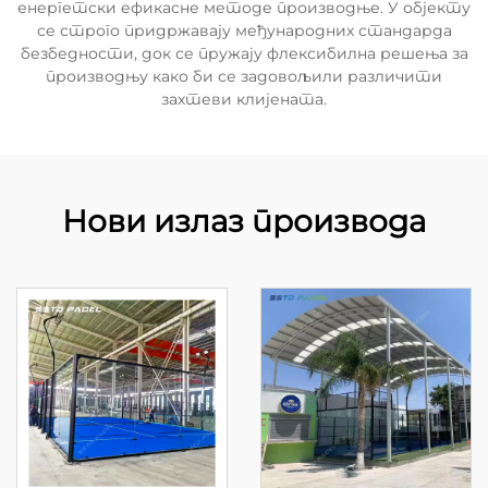
енергетски ефикасне методе производње. У објекту
се строго придржавају међународних стандарда
безбедности, док се пружају флексибилна решења за
производњу како би се задовољили различити
захтеви клијената.
Нови излаз производа