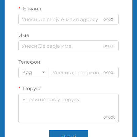
Е-маил
0/100
Име
0/100
Телефон
Код
0/100
Порука
0/1000
Подај