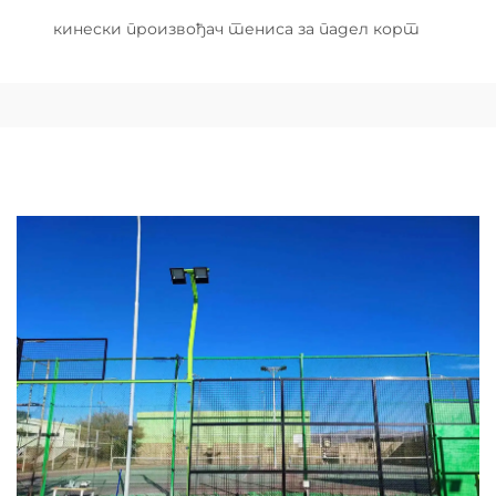
кинески произвођач тениса за падел корт