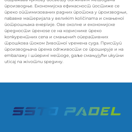
производње. Економиjска ефикасност постиже се
преко оптимизованих радних протока у производњи,
nabавке материјала у велиkim količinama и смањеног
потрошњака енергије. Ове околне и економиjске
предности пренose се на кориснике преко
konkурентних cena и смањениh оперативних
трошkова током žивотног vремена суда. Приступ
производњача према odrживости се проширује и на
embалaжу i шпeринг методе, даљe смањујући ukупни
uticaj na жivотnu sредину.