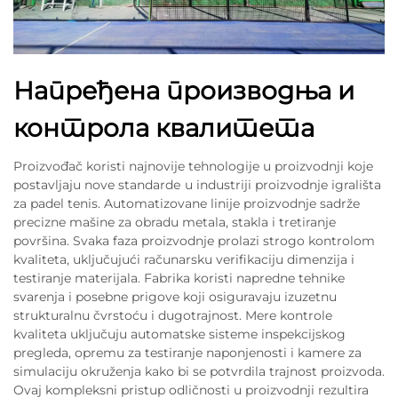
Напређена производња и
контрола квалитета
Proizvođač koristi najnovije tehnologije u proizvodnji koje
postavljaju nove standardе u industriji proizvodnje igrališta
za padel tenis. Automatizovane linije proizvodnje sadrže
precizne mašine za obradu metala, stakla i tretiranje
površina. Svaka faza proizvodnje prolazi strogo kontrolom
kvaliteta, uključujući računarsku verifikaciju dimenzija i
testiranje materijala. Fabrika koristi napredne tehnike
svarenja i posebne prigove koji osiguravaju izuzetnu
strukturalnu čvrstoću i dugotrajnost. Mere kontrole
kvaliteta uključuju automatske sisteme inspekcijskog
pregleda, opremu za testiranje naponjenosti i kamere za
simulaciju okruženja kako bi se potvrdila trajnost proizvoda.
Ovaj kompleksni pristup odličnosti u proizvodnji rezultira