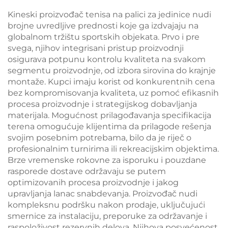
за игру 005
Kineski proizvođač tenisa na palici za jedinice nudi
brojne uvredljive prednosti koje ga izdvajaju na
globalnom tržištu sportskih objekata. Prvo i pre
svega, njihov integrisani pristup proizvodnji
osigurava potpunu kontrolu kvaliteta na svakom
segmentu proizvodnje, od izbora sirovina do krajnje
montaže. Kupci imaju korist od konkurentnih cena
bez kompromisovanja kvaliteta, uz pomoć efikasnih
procesa proizvodnje i strategijskog dobavljanja
materijala. Mogućnost prilagođavanja specifikacija
terena omogućuje klijentima da prilagode rešenja
svojim posebnim potrebama, bilo da je riječ o
profesionalnim turnirima ili rekreacijskim objektima.
Brze vremenske rokovne za isporuku i pouzdane
rasporede dostave održavaju se putem
optimizovanih procesa proizvodnje i jakog
upravljanja lanac snabdevanja. Proizvođač nudi
kompleksnu podršku nakon prodaje, uključujući
smernice za instalaciju, preporuke za održavanje i
raspoloživost rezervnih delova. Njihova posvećenost