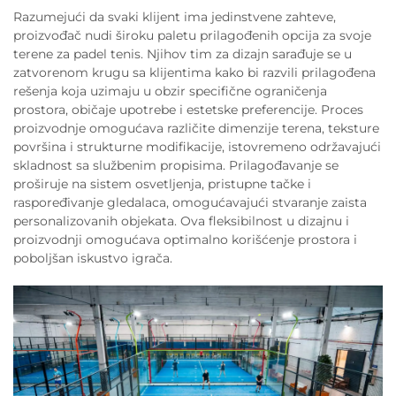
Razumejući da svaki klijent ima jedinstvene zahteve,
proizvođač nudi široku paletu prilagođenih opcija za svoje
terene za padel tenis. Njihov tim za dizajn sarađuje se u
zatvorenom krugu sa klijentima kako bi razvili prilagođena
rešenja koja uzimaju u obzir specifične ograničenja
prostora, običaje upotrebe i estetske preferencije. Proces
proizvodnje omogućava različite dimenzije terena, teksture
površina i strukturne modifikacije, istovremeno održavajući
skladnost sa službenim propisima. Prilagođavanje se
proširuje na sistem osvetljenja, pristupne tačke i
raspoređivanje gledalaca, omogućavajući stvaranje zaista
personalizovanih objekata. Ova fleksibilnost u dizajnu i
proizvodnji omogućava optimalno korišćenje prostora i
poboljšan iskustvo igrača.