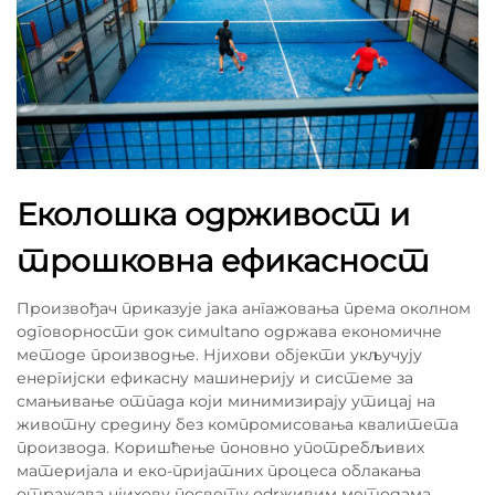
Еколошка одрживост и
трошковна ефикасност
Произвођач приказује јака ангажовања према околном
одговорности док симultanо одржава економичне
методе производње. Нjихови објекти укључују
енергијски ефикасну машинерију и системе за
смањивање отпада који минимизирају утицај на
животну средину без компромисовања квалитета
производа. Коришћење поновно употребљивих
материјала и еко-пријатних процеса облакања
отражава нjихову посвету оdrживим методама