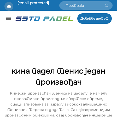
[email protected]
Добијте цитат
кина падел тенис један
произвођач
Кинески произвођач тениса на паделу је на челу
иновативне производње спортске опреме,
специјализована за израду висококвалитетних
тенисних терена и додатака. Са најсавременијим
производним објектима, овај произвођач интегрише