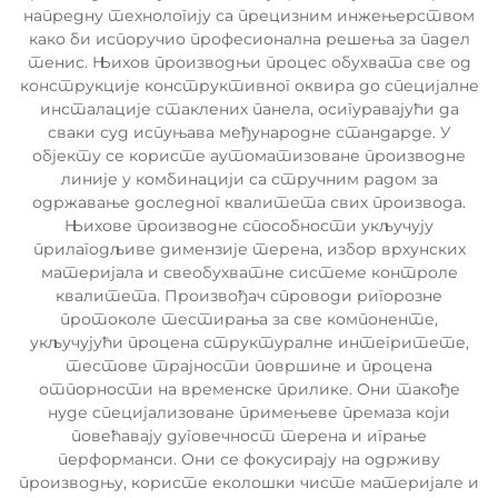
напредну технологију са прецизним инжењерством
како би испоручио професионална решења за падел
тенис. Њихов производњи процес обухвата све од
конструкције конструктивног оквира до специјалне
инсталације стаклених панела, осигуравајући да
сваки суд испуњава међународне стандарде. У
објекту се користе аутоматизоване производне
линије у комбинацији са стручним радом за
одржавање доследног квалитета свих производа.
Њихове производне способности укључују
прилагодљиве димензије терена, избор врхунских
материјала и свеобухватне системе контроле
квалитета. Произвођач спроводи ригорозне
протоколе тестирања за све компоненте,
укључујући процена структуралне интегритете,
тестове трајности површине и процена
отпорности на временске прилике. Они такође
нуде специјализоване примењеве премаза који
повећавају дуговечност терена и играње
перформанси. Они се фокусирају на одрживу
производњу, користе еколошки чисте материјале и