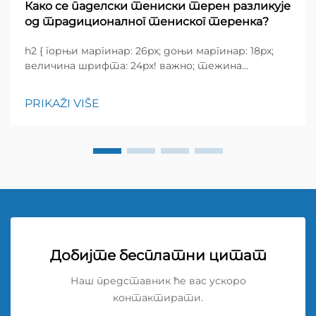
Како се паделски тениски терен разликује
од традиционалног тениског теренка?
h2 { горњи маргинар: 26px; доњи маргинар: 18px;
величина шрифта: 24px! важно; тежина
шрифта: 600; висина редова: нормална; } h3 {
горњи маргинар: 26px; доњи маргинар: 18px;
PRIKAŽI VIŠE
величина шрифта: 20px!
Добијте бесплатни цитат
Наш представник ће вас ускоро
контактирати.