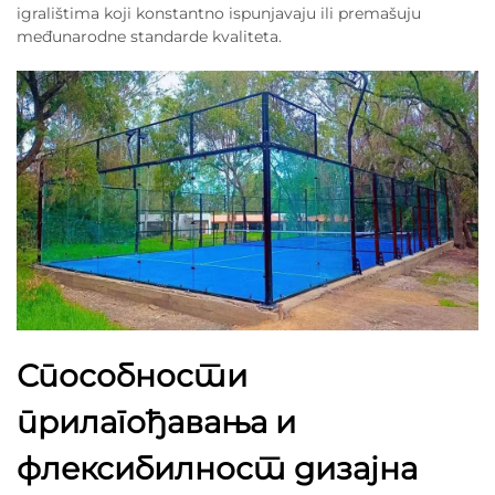
igralištima koji konstantno ispunjavaju ili premašuju
međunarodne standarde kvaliteta.
Способности
прилагођавања и
флексибилност дизајна