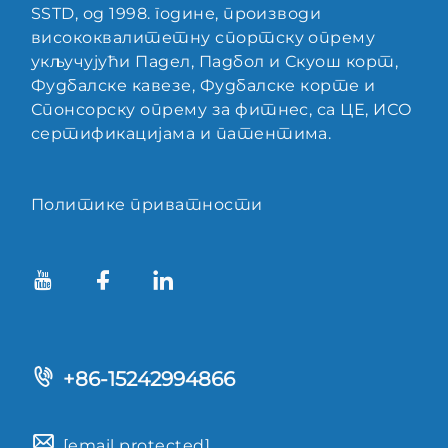
SSTD, од 1998. године, производи
висококвалитетну спортску опрему
укључујући Падел, Падбол и Скуош корт,
Фудбалске кавезе, Фудбалске корте и
Спонсорску опрему за фитнес, са ЦЕ, ИСО
сертификацијама и патентима.
Политике приватности
+86-15242994866
[email protected]