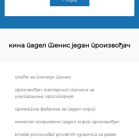
кина падел тенис један произвођач
плеће за пчелији тенис
произвођач пчеларског тениса за
унутрашње просторије
приватна фабрика за падел корт
кинески покривени падел корт произвођач
kineski proizvođač privatnih igraonica za padel