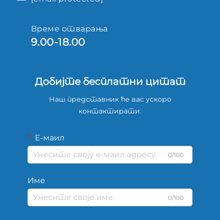
Време отварања
9.00-18.00
Добијте бесплатни цитат
Наш представник ће вас ускоро
контактирати.
Е-маил
0/100
Име
0/100