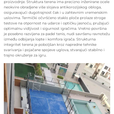
proizvodnje. Struktura terena ima precizno inženirane ocele
neokvire obradjene više slojeva antikorozijskog obloga,
osiguravajući dugotrajnost čak i u zahtevnim vremenskim
uslovima. Termički očvršćeno staklo ploče prolaze stroge
testove na otpornost na udarce i optičku jasnoću, pružajući
optimalnu vidljivost i sigurnost igračima. Vretno površina
je posebno razvijena za padel tenis, nudi savršenu ravnotežu
između odbijanja lopte i komfora igrača. Strukturna
integritet terena je poboljšan kroz napredne tehnike
svarivanja i pojačane spojeve uglova, stvarajući stabilno i
trajno okruženje za igru.