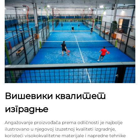
Вишевики квалитет
изградње
Angažovanje proizvođača prema odličnosti je najbolje
ilustrovano u njegovoj izuzetnoj kvaliteti izgradnje,
koristeći visokokvalitetne materijale i napredne tehnike