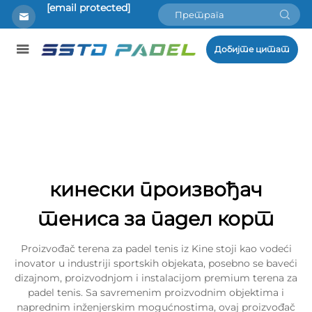
[email protected]
Добијте цитат
кинески произвођач
тениса за падел корт
Proizvođač terena za padel tenis iz Kine stoji kao vodeći
inovator u industriji sportskih objekata, posebno se baveći
dizajnom, proizvodnjom i instalacijom premium terena za
padel tenis. Sa savremenim proizvodnim objektima i
naprednim inženjerskim mogućnostima, ovaj proizvođač