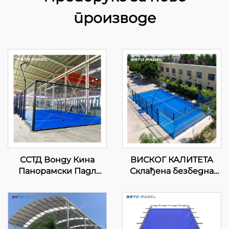
производе
ССТД Вонду Кина
ВИСКОГ КАЛИТЕТА
Панорамски Падл
Склађена безбедна
Тенис Корт
спортска опрема
Професионални
панорамски суд падел
Произвођач Класични
тенис падел суд 2024
Падел Корт
Одличан дизајн
Авансивни Тех за
Појавни падел