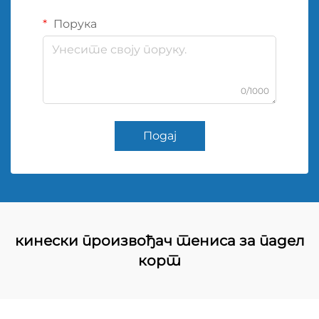
Порука
0/1000
Подај
кинески произвођач тениса за падел
корт