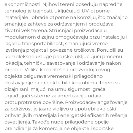
ekonomičnosti. Njihovi tereni poseduju napredne
tehnologije trajnosti, uključujući UV-otporne
materijale i obrade otporne na koroziju, što značajno
smanjuje zahteve za održavanjem i produžava
životni vek terena. Stručnjaci proizvođača u
modularnom dizajnu omogućavaju brzu instalaciju i
laganu transportabilnost, smanjujući vreme
izvršenja projekta i povezane troškove. Ponudili su
kompleksne usluge podrške, uključujući procenu
lokacija, tehničku savetovanje i održavanje nakon
prodaje. Velika kapacitetna proizvodnja ovog
objekta osigurava vremenski prilagođeno
dostavljanje za projekte bilo kog obima. Tereni su
dizajnirani imajući na umu sigurnost igrača,
ugrađujući sisteme za amortizaciju udara i
protuprotresne površine. Proizvođačev angažovanje
za održivost je jasno vidljivo u upotrebi ekološki
prihvatljivih materijala i energetski efikasnih rešenja
osvetljenja. Takođe nude prilagođene opcije
brendiranja za komercijalne objekte i sportske