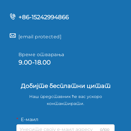
+86-15242994866
[email protected]
Време отварања
9.00-18.00
Добијте бесплатни цитат
Наш представник ће вас ускоро
контактирати.
Е-маил
0/100