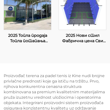
Падел Клуб 001-2
трибуни 003
2025 Топла продаја
2025 Нови стил
Топла потапања
Фабрична цена Сви
галванизована цевка 8
дрвени под оштрено
ЛЕД лампа Једини
стакло Унутрани
панорамски Купи
сквош дворач за двоје
Падел Корт 20м*6м
Падел Корт Једини
Падел Корт 004
Proizvođač terena za padel tenis iz Kine nudi brojne
privlačne prednosti koje ga ističu na tržištu. Prvo,
njihova konkurentna cenasna struktura
kombinovana sa premium kvalitetnim materijalima
pruža izuzetnu vrednost uložiocima i operatorima
objekata. Integrirani proizvodni sistem proizvođača
osigurava konzistentnu kvalitetu uz održavanje