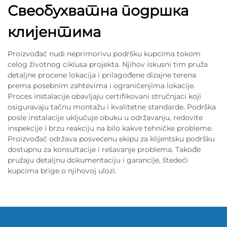
Свеобухватна подршка
клијентима
Proizvođač nudi neprimorivu podršku kupcima tokom
celog životnog ciklusa projekta. Njihov iskusni tim pruža
detaljne procene lokacija i prilagođene dizajne terena
prema posebnim zahtevima i ograničenjima lokacije.
Proces instalacije obavljaju certifikovani stručnjaci koji
osiguravaju tačnu montažu i kvalitetne standarde. Podrška
posle instalacije uključuje obuku u održavanju, redovite
inspekcije i brzu reakciju na bilo kakve tehničke probleme.
Proizvođač održava posvećenu ekipu za klijentsku podršku
dostupnu za konsultacije i rešavanje problema. Takođe
pružaju detaljnu dokumentaciju i garancije, štedeći
kupcima brige o njihovoj ulozi.