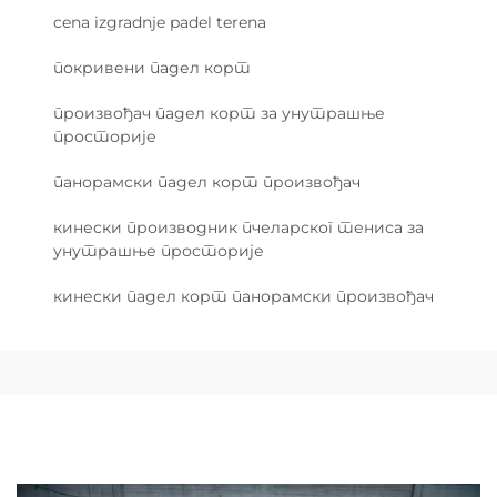
cena izgradnje padel terena
покривени падел корт
произвођач падел корт за унутрашње
просторије
панорамски падел корт произвођач
кинески производник пчеларског тениса за
унутрашње просторије
кинески падел корт панорамски произвођач