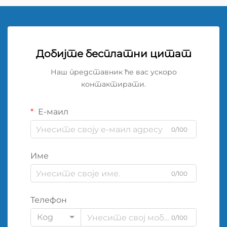
Добијте бесплатни цитат
Наш представник ће вас ускоро
контактирати.
Е-маил
0/100
Име
0/100
Телефон
Код
0/100