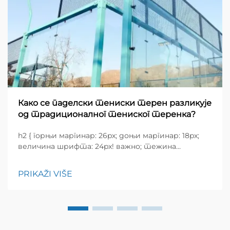
Како се паделски тениски терен разликује
од традиционалног тениског теренка?
h2 { горњи маргинар: 26px; доњи маргинар: 18px;
величина шрифта: 24px! важно; тежина
шрифта: 600; висина редова: нормална; } h3 {
горњи маргинар: 26px; доњи маргинар: 18px;
PRIKAŽI VIŠE
величина шрифта: 20px!