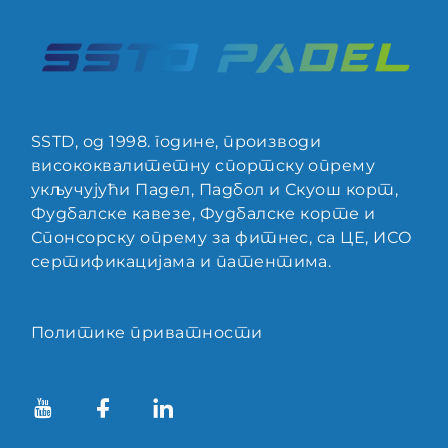
SSTD, од 1998. године, производи
висококвалитетну спортску опрему
укључујући Падел, Падбол и Скуош корт,
Фудбалске кавезе, Фудбалске корте и
Спонсорску опрему за фитнес, са ЦЕ, ИСО
сертификацијама и патентима.
Политике приватности