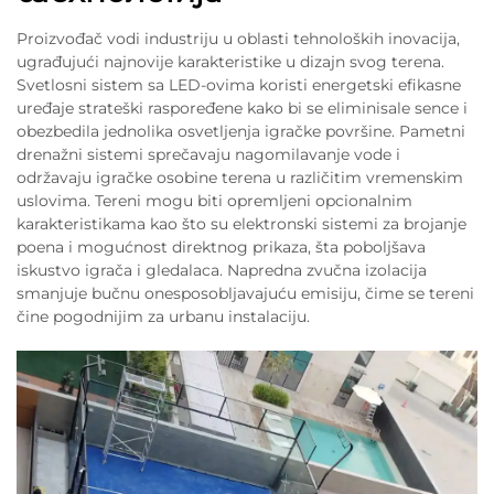
Proizvođač vodi industriju u oblasti tehnoloških inovacija,
ugrađujući najnovije karakteristike u dizajn svog terena.
Svetlosni sistem sa LED-ovima koristi energetski efikasne
uređaje strateški raspoređene kako bi se eliminisale sence i
obezbedila jednolika osvetljenja igračke površine. Pametni
drenažni sistemi sprečavaju nagomilavanje vode i
održavaju igračke osobine terena u različitim vremenskim
uslovima. Tereni mogu biti opremljeni opcionalnim
karakteristikama kao što su elektronski sistemi za brojanje
poena i mogućnost direktnog prikaza, šta poboljšava
iskustvo igrača i gledalaca. Napredna zvučna izolacija
smanjuje bučnu onesposobljavajuću emisiju, čime se tereni
čine pogodnijim za urbanu instalaciju.