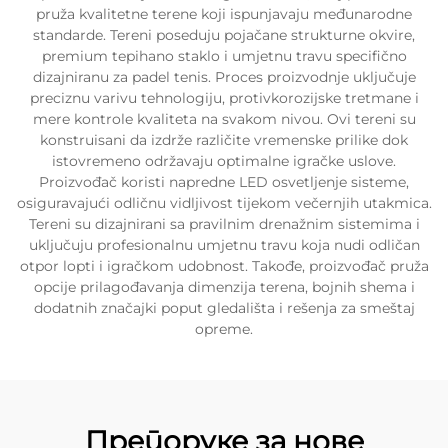
pruža kvalitetne terene koji ispunjavaju međunarodne
standarde. Tereni poseduju pojačane strukturne okvire,
premium tepihano staklo i umjetnu travu specifično
dizajniranu za padel tenis. Proces proizvodnje uključuje
preciznu varivu tehnologiju, protivkorozijske tretmane i
mere kontrole kvaliteta na svakom nivou. Ovi tereni su
konstruisani da izdrže različite vremenske prilike dok
istovremeno održavaju optimalne igračke uslove.
Proizvođač koristi napredne LED osvetljenje sisteme,
osiguravajući odličnu vidljivost tijekom večernjih utakmica.
Tereni su dizajnirani sa pravilnim drenažnim sistemima i
uključuju profesionalnu umjetnu travu koja nudi odličan
otpor lopti i igračkom udobnost. Takođe, proizvođač pruža
opcije prilagođavanja dimenzija terena, bojnih shema i
dodatnih značajki poput gledališta i rešenja za smeštaj
opreme.
Препоруке за нове