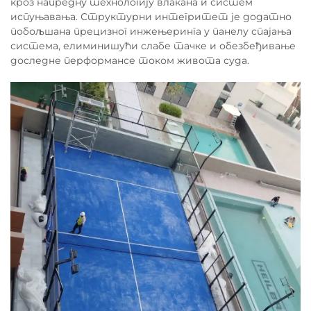
кроз напредну технологију влакана и систем
испуњавања. Структурни интегритет је додатно
побољшана прецизног инжењеринга у панелу спајања
система, елиминишући слабе тачке и обезбеђивање
доследне перформансе током живота суда.