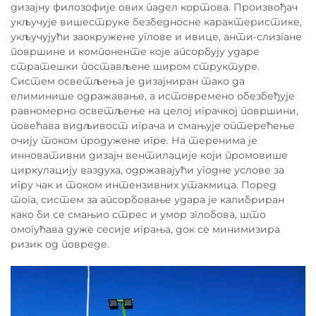
дизајну филозофије ових падел кортова. Произвођач
укључује вишеструке безбедносне карактеристике,
укључујући заокружене углове и ивице, анти-слизгане
површине и компоненте које апсорбују ударе
стратешки постављене широм структуре.
Систем осветљења је дизајниран тако да
елиминише одражавање, а истовремено обезбеђује
равномерно осветљење на целој играчкој површини,
повећава видљивост играча и смањује оптерећење
очију током продужене игре. На теренима је
инновативни дизајн вентилације који промовише
циркулацију ваздуха, одржавајући угодне услове за
игру чак и током интензивних утакмица. Поред
тога, систем за апсорбовање удара је калибриран
како би се смањио стрес и умор зглобова, што
омогућава дуже сесије играња, док се минимизира
ризик од повреде.