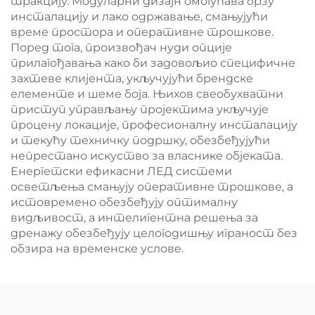
тракцију. Модуларни дизајн омогућава брзу
инсталацију и лако одржавање, смањујући
време простора и оперативне трошкове.
Поред тога, произвођач нуди опције
прилагођавања како би задовољио специфичне
захтеве клијента, укључујући брендске
елементе и шеме боја. Њихов свеобухватни
приступ управљању пројектима укључује
процену локације, професионалну инсталацију
и текућу техничку подршку, обезбеђујући
непрестано искуство за власнике објеката.
Енергетски ефикасни ЛЕД системи
осветљења смањују оперативне трошкове, а
истовремено обезбеђују оптималну
видљивост, а интелигентна решења за
дренажу обезбеђују целогодишњу играност без
обзира на временске услове.