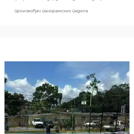
произвођач панорамских падела