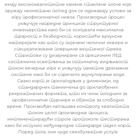
имају висококвалитетне камене стаклене плоче које
пружају неометани поглед док се одржавају услови за
игру професионалног нивоа. Производњи процес
укључује напредне принципе структурног
инжењерства како би се осигурала максимална
трајност и безбедност, користећи врхунске
материјале као што су појачани челични оквири и
специјализоване површине вештачког трева.
Стритови су дизајнирани са прецизним ЛЕД
системима осветљења за оптималну видљивост
током вечерње игре и укључују паметне дренажне
системе како би се спречило акумулирање воде.
Свако корт је прилагодљив у димензији, од
стандардних такмичења до прилагођених
рекреативних формата, што их чини погодним за
професионалне турнире и објекте за слободно
време. Произвођач наглашава контролу квалитета
током целог производње процеса,
имплементирајући строге протоколе тестирања
како би испунио међународне стандарде падел корт.
Поред тога, они нуде свеобухватне услуге