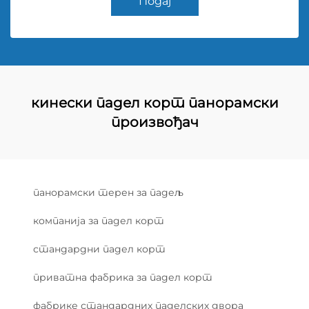
Подај
кинески падел корт панорамски
произвођач
панорамски терен за падељ
компанија за падел корт
стандардни падел корт
приватна фабрика за падел корт
фабрике стандардних паделских двора