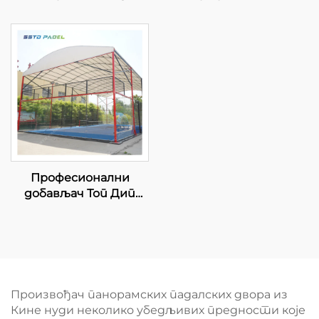
Тенис Корт
произвођач и
Професионални
извозник Падбол
Произвођач Класични
корт Величина 10 *
Падел Корт
6М Нудите стабилну
Авансивни Тех за
и поуздану површину
Падел Клуб 001-2
за игру 005
Професионални
добављач Топ Дип
Галванизовани Падел
Тенис Корт Са Канопи
Премиум Квалитет
На отвореном
Панорамски Падел
Корт Кров 006
Произвођач панорамских падалских двора из
Кине нуди неколико убедљивих предности које