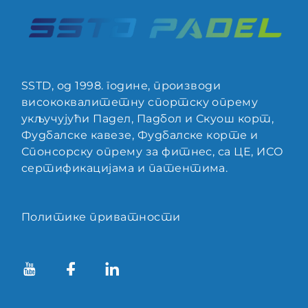
SSTD, од 1998. године, производи
висококвалитетну спортску опрему
укључујући Падел, Падбол и Скуош корт,
Фудбалске кавезе, Фудбалске корте и
Спонсорску опрему за фитнес, са ЦЕ, ИСО
сертификацијама и патентима.
Политике приватности