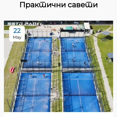
Практични савети
22
May