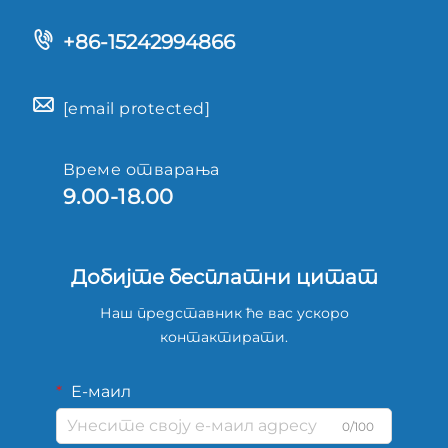
+86-15242994866
[email protected]
Време отварања
9.00-18.00
Добијте бесплатни цитат
Наш представник ће вас ускоро
контактирати.
Е-маил
0/100