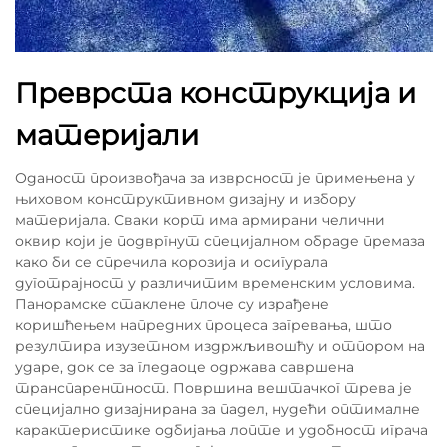
Преврста конструкција и
материјали
Оданост произвођача за изврсност је примењена у
њиховом конструктивном дизајну и избору
материјала. Сваки корт има армирани челични
оквир који је подвргнут специјалном обраде премаза
како би се спречила корозија и осигурала
дуготрајност у различитим временским условима.
Панорамске стаклене плоче су израђене
коришћењем напредних процеса загревања, што
резултира изузетном издржљивошћу и отпором на
ударе, док се за гледаоце одржава савршена
транспарентност. Површина вештачког трева је
специјално дизајнирана за падел, нудећи оптималне
карактеристике одбијања лопте и удобност играча