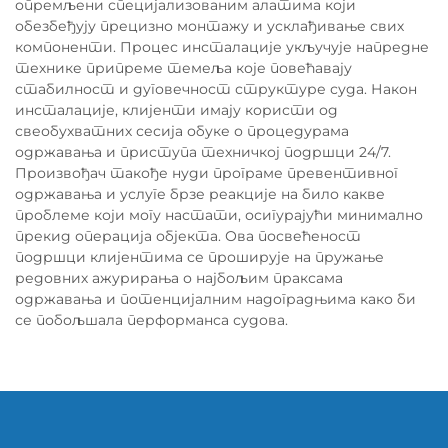
опремљени специјализованим алатима који
обезбеђују прецизно монтажу и усклађивање свих
компоненти. Процес инсталације укључује напредне
технике припреме темеља које повећавају
стабилност и дуговечност структуре суда. Након
инсталације, клијенти имају користи од
свеобухватних сесија обуке о процедурама
одржавања и приступа техничкој подршци 24/7.
Произвођач такође нуди програме превентивног
одржавања и услуге брзе реакције на било какве
проблеме који могу настати, осигурајући минимално
прекид операција објекта. Ова посвећеност
подршци клијентима се проширује на пружање
редовних ажурирања о најбољим праксама
одржавања и потенцијалним надоградњима како би
се побољшала перформанса судова.