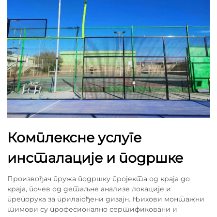
Комплексне услуге
инсталације и подршке
Произвођач пружа подршку пројекта од краја до
краја, почев од детаљне анализе локације и
препорука за прилагођени дизајн. Њихови монтажни
тимови су професионално сертификовани и