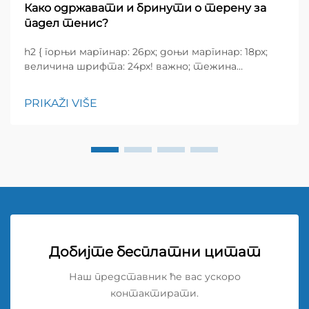
Како одржавати и бринути о терену за
падел тенис?
h2 { горњи маргинар: 26px; доњи маргинар: 18px;
величина шрифта: 24px! важно; тежина
шрифта: 600; висина редова: нормална; } h3 {
горњи маргинар: 26px; доњи маргинар: 18px;
PRIKAŽI VIŠE
величина шрифта: 20px!
Добијте бесплатни цитат
Наш представник ће вас ускоро
контактирати.