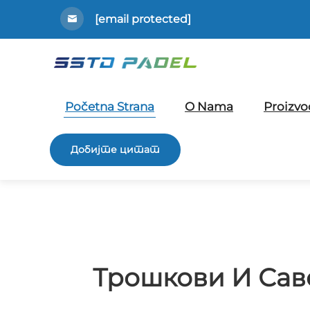
[email protected]
Početna Strana
O Nama
Proizvo
Добијте цитат
Трошкови И Сав