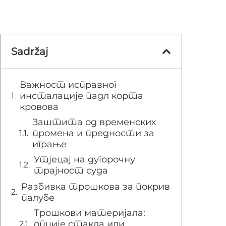
Sadržaj
Важност исправног
инсталације падл корта
кровова
Заштита од временских
промена и предности за
играње
Утјецај на дугорочну
трајност суда
Разбивка трошкова за покрив
палубе
Трошкови материјала:
опције стакла или