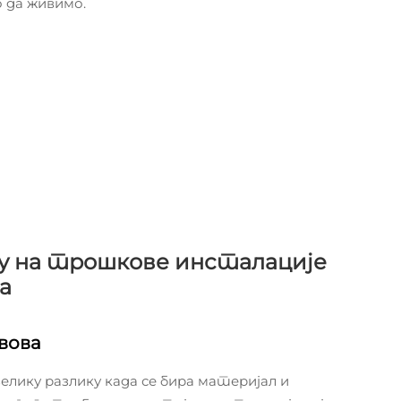
 да живимо.
у на трошкове инсталације
а
вова
елику разлику када се бира материјал и