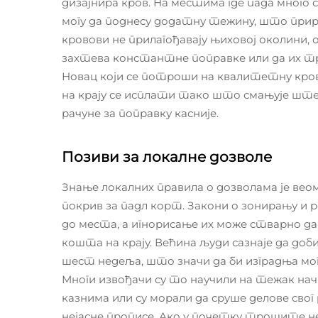
дизајнира кров. На местима где пада много 
могу да поднесу додатну тежину, што при
кровови не прилагођавају њиховој околини, 
захтева константне поправке или да их тр
Новац који се потроши на квалитетну кров, 
на крају се исплати тако што смањује ште
рачуне за поправку касније.
Позиви за локалне дозволе
Знање локалних правила о дозволама је веом
покрив за падл корт. Закони о зонирању и 
до места, а игнорисање их може стварно да
кошта на крају. Већина људи сазнаје да доб
шест недеља, што значи да би изградња мог
Многи извођачи су то научили на тежак нач
казнима или су морали да сруше делове сво
нејасне прописе. Ако у почетку трошите н