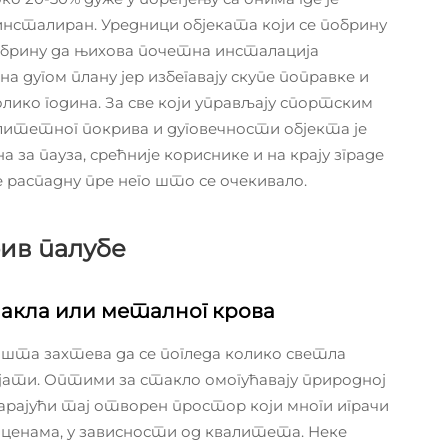
нсталиран. Уредници објеката који се побрину
обрину да њихова почетна инсталација
дугом плану јер избегавају скупе поправке и
лико година. За све који управљају спортским
литетног покрива и дуговечности објекта је
за пауза, срећније кориснике и на крају зграде
е распадну пре него што се очекивало.
ив палубе
акла или металног крова
ишта захтева да се погледа колико светла
јати. Оптими за стакло омогућавају природној
арајући тај отворен простор који многи играчи
 ценама, у зависности од квалитета. Неке