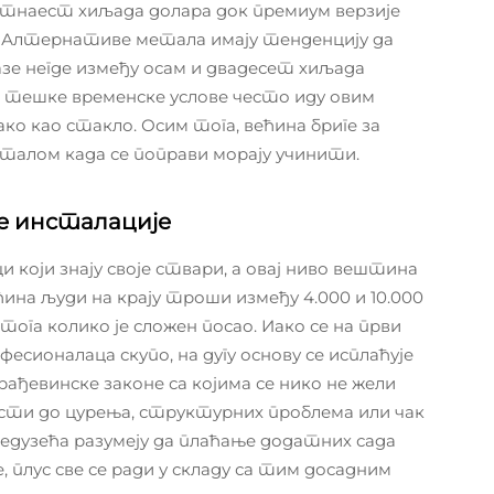
етнаест хиљада долара док премиум верзије
 Алтернативе метала имају тенденцију да
зе негде између осам и двадесет хиљада
 тешке временске услове често иду овим
ако као стакло. Осим тога, већина бриге за
еталом када се поправи морају учинити.
е инсталације
и који знају своје ствари, а овај ниво вештина
а људи на крају троши између 4.000 и 10.000
 тога колико је сложен посао. Иако се на први
сионалаца скупо, на дугу основу се исплаћује
рађевинске законе са којима се нико не жели
ести до цурења, структурних проблема или чак
дузећа разумеју да плаћање додатних сада
, плус све се ради у складу са тим досадним