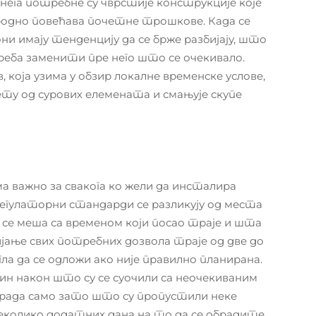
снега потребне су чврстије конструкције које
родно повећава почетне трошкове. Када се
они имају тенденцију да се брже разбијају, што
еба заменити пре него што се очекивало.
која узима у обзир локалне временске услове,
ту од сурових елемената и смањује скупе
а важно за свакога ко жели да инсталира
регулаторни стандарди се разликују од места
 се меша са временом који посао траје и шта
ијање свих потребних дозвола траје од две до
ла да се одложи ако није правилно планирана.
ин након што су се суочили са неочекиваним
г рада само зато што су пропустили неке
еколико додатних дана на то да се обрадите