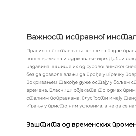
Важност исправног инстал
Правилно постављање крове за падле прави
лошег времена и одржавање игре. Добри пок
падавина, штите их од суровог зимског снег
без да дозволе влажи да прође у играчку по
покривањем такође дуже остају у бољем 
времена. Власници објеката то одмах приме
сталним поправкама, плус гости имају тенде
игрању у пристојним условима, а не да се нам
Заштита од временских промен