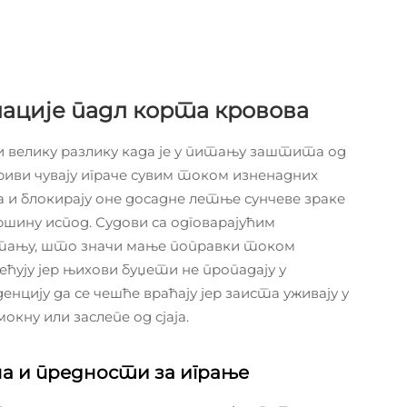
ације падл корта кровова
 велику разлику када је у питању заштита од
риви чувају играче сувим током изненадних
а и блокирају оне досадне летње сунчеве зраке
вршину испод. Судови са одговарајућим
стању, што значи мање поправки током
ћују јер њихови буџети не пропадају у
нцију да се чешће враћају јер заиста уживају у
окну или заслепе од сјаја.
а и предности за играње