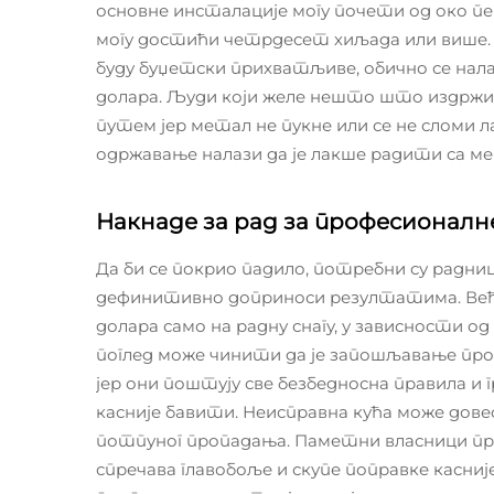
основне инсталације могу почети од око п
могу достићи четрдесет хиљада или више.
буду буџетски прихватљиве, обично се нала
долара. Људи који желе нешто што издржи
путем јер метал не пукне или се не сломи л
одржавање налази да је лакше радити са м
Накнаде за рад за професионалн
Да би се покрио падило, потребни су радниц
дефинитивно доприноси резултатима. Већин
долара само на радну снагу, у зависности од
поглед може чинити да је запошљавање профе
јер они поштују све безбедносна правила и г
касније бавити. Неисправна кућа може дов
потпуног пропадања. Паметни власници пре
спречава главобоље и скупе поправке касније