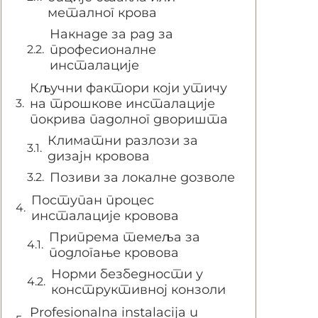
металног крова
Накнаде за рад за
професионалне
инсталације
Кључни фактори који утичу
на трошкове инсталације
покрива падолног дворишта
Климатни разлози за
дизајн кровова
Позиви за локалне дозволе
Поступан процес
инсталације кровова
Припрема темеља за
подлогање кровова
Норми безбедности у
конструктивној конзоли
Profesionalna instalacija u