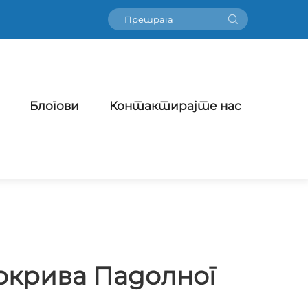
Блогови
Контактирајте нас
окрива Падолног