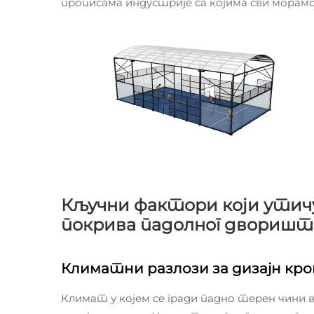
прописама индустрије са којима сви морамо
Кључни фактори који утич
покрива падолног дворишт
Климатни разлози за дизајн кро
Климат у којем се гради падно терен чини в