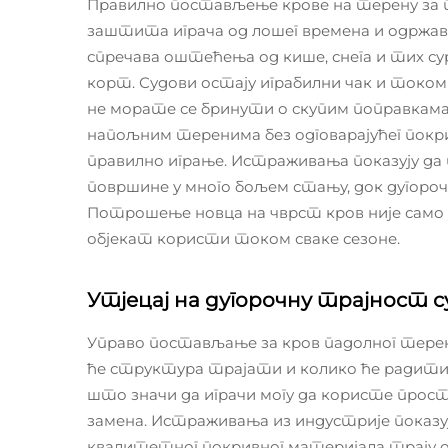
Правилно постављење крове на терену за па
заштита играча од лошег времена и одржа
спречава оштећења од кише, снега и тих су
корт. Судови остају играбилни чак и током 
не морате се бринути о скупим поправкама 
напољним теренима без одговарајућег покри
правилно играње. Истраживања показују да 
површине у много бољем стању, док дугор
Потрошење новца на чврст кров није само у 
објекат користи током сваке сезоне.
Утјецај на дугорочну трајност с
Управо постављање за кров падолног терена
ће структура трајати и колико ће радити н
што значи да играчи могу да користе прост
замена. Истраживања из индустрије показуј
квалитетног покривног материјала трају ок