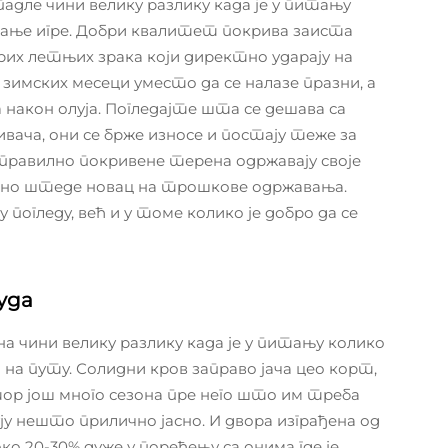
дле чини велику разлику када је у питању
вање игре. Добри квалитет покрива заиста
рих летњих зрака који директно ударају на
зимских месеци уместо да се налазе празни, а
након олуја. Погледајте шта се дешава са
вача, они се брже износе и постају теже за
правилно покривене терена одржавају своје
очно штеде новац на трошкове одржавања.
погледу, већ и у томе колико је добро да се
уда
 чини велику разлику када је у питању колико
а путу. Солидни кров заправо јача цео корт,
ор још много сезона пре него што им треба
у нешто прилично јасно. И двора изграђена од
о 20-30% дуже у поређењу са онима где је