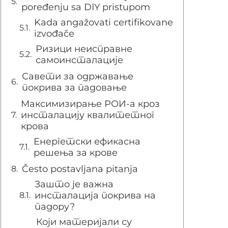
poređenju sa DIY pristupom
Kada angažovati certifikovane
izvođače
Ризици неисправне
самоинсталације
Савети за одржавање
покрива за падовање
Максимизирање РОИ-а кроз
инсталацију квалитетног
крова
Енергетски ефикасна
решења за крове
Često postavljana pitanja
Зашто је важна
инсталација покрива на
падору?
Који материјали су