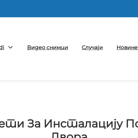
di
Видео снимци
Случаји
Новине
ети За Инсталацију П
Двора