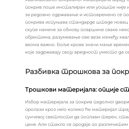
покрив лоше инсталиран или уопште није и
за редовно одржавање и истовремено се п
покрива испуњава стандарде штеде новац на 
скупе намене за обнову површине сваке неко
објектима, разумевање ове везе између ква
веома важно. Боље крове значи мање времена 
које задржавају своју вредност уместо да с
Разбивка трошкова за покр
Трошкови материјала: опције ст
Избор материјала за покрив падолног двор
пролази кроз него колико ће материјал тра
сунчевој светлости да поплави терен, ств
цене. Али стакло се продаје по различитим