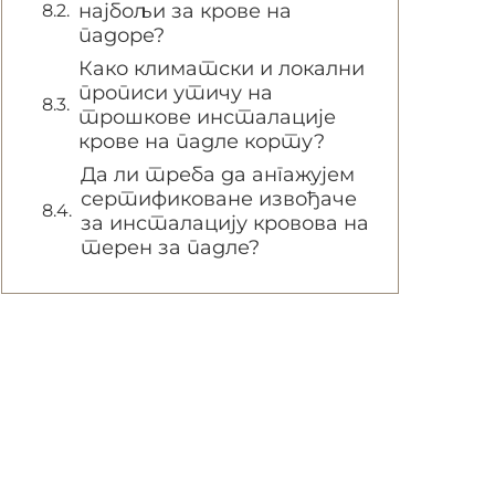
најбољи за крове на
падоре?
Како климатски и локални
прописи утичу на
трошкове инсталације
крове на падле корту?
Да ли треба да ангажујем
сертификоване извођаче
за инсталацију кровова на
терен за падле?