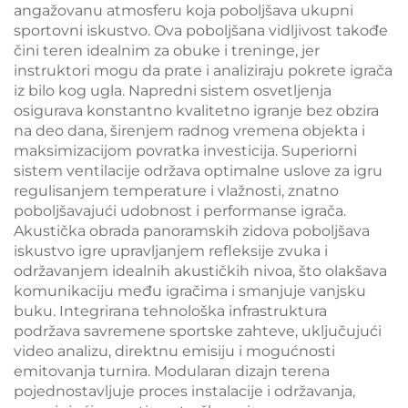
angažovanu atmosferu koja poboljšava ukupni
sportovni iskustvo. Ova poboljšana vidljivost takođe
čini teren idealnim za obuke i treninge, jer
instruktori mogu da prate i analiziraju pokrete igrača
iz bilo kog ugla. Napredni sistem osvetljenja
osigurava konstantno kvalitetno igranje bez obzira
na deo dana, širenjem radnog vremena objekta i
maksimizacijom povratka investicija. Superiorni
sistem ventilacije održava optimalne uslove za igru
regulisanjem temperature i vlažnosti, znatno
poboljšavajući udobnost i performanse igrača.
Akustička obrada panoramskih zidova poboljšava
iskustvo igre upravljanjem refleksije zvuka i
održavanjem idealnih akustičkih nivoa, što olakšava
komunikaciju među igračima i smanjuje vanjsku
buku. Integrirana tehnološka infrastruktura
podržava savremene sportske zahteve, uključujući
video analizu, direktnu emisiju i mogućnosti
emitovanja turnira. Modularan dizajn terena
pojednostavljuje proces instalacije i održavanja,