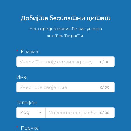
Добијте бесплатни цитат
Наш представник ће вас ускоро
контактирати.
Е-маил
0/100
Име
0/100
Телефон
Код
0/100
Порука