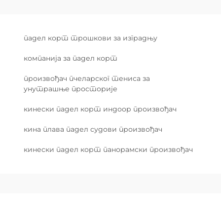
падел корт трошкови за изградњу
компанија за падел корт
произвођач пчеларског тениса за
унутрашње просторије
кинески падел корт индоор произвођач
кина плава падел судови произвођач
кинески падел корт панорамски произвођач