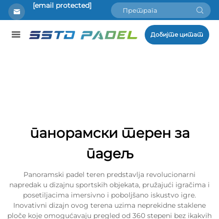
[email protected]
Добијте цитат
панорамски терен за
падељ
Panoramski padel teren predstavlja revolucionarni
napredak u dizajnu sportskih objekata, pružajući igračima i
posetiljacima imersivno i poboljšano iskustvo igre.
Inovativni dizajn ovog terena uzima neprekidne staklene
ploče koje omogućavaju pregled od 360 stepeni bez ikakvih