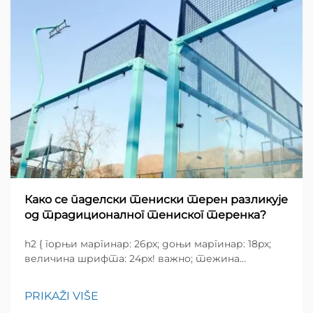
Како се паделски тениски терен разликује
од традиционалног тениског теренка?
h2 { горњи маргинар: 26px; доњи маргинар: 18px;
величина шрифта: 24px! важно; тежина
шрифта: 600; висина редова: нормална; } h3 {
горњи маргинар: 26px; доњи маргинар: 18px;
PRIKAŽI VIŠE
величина шрифта: 20px!