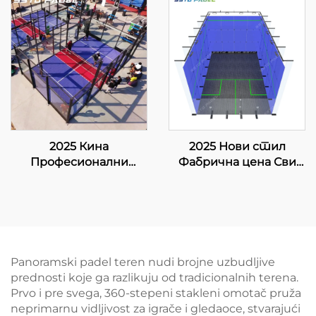
Светло Класично
панорамски Купи
Стружно Падел Тенис
Падел Корт 20м*6м
Корт 002
Падел Корт Једини
Падел Корт 004
2025 Кина
2025 Нови стил
Професионални
Фабрична цена Сви
произвођач и
дрвени под оштрено
извозник Падбол
стакло Унутрани
корт Величина 10 *
сквош дворач за двоје
6М Нудите стабилну
и поуздану површину
за игру 005
Panoramski padel teren nudi brojne uzbudljive
prednosti koje ga razlikuju od tradicionalnih terena.
Prvo i pre svega, 360-stepeni stakleni omotač pruža
neprimarnu vidljivost za igrače i gledaoce, stvarajući