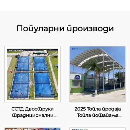
Популарни производи
ССТД Двоструки
2025 Топла продаја
традиционални
Топла потапања
падел Тенис Корт
галванизована цевка 8
добављач ВПТ ЛЕД
ЛЕД лампа Једини