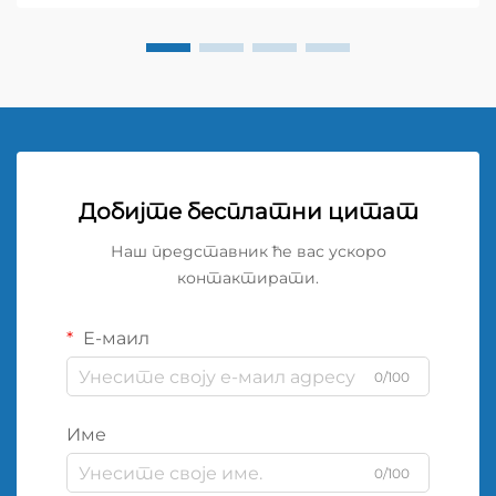
Добијте бесплатни цитат
Наш представник ће вас ускоро
контактирати.
Е-маил
0/100
Име
0/100