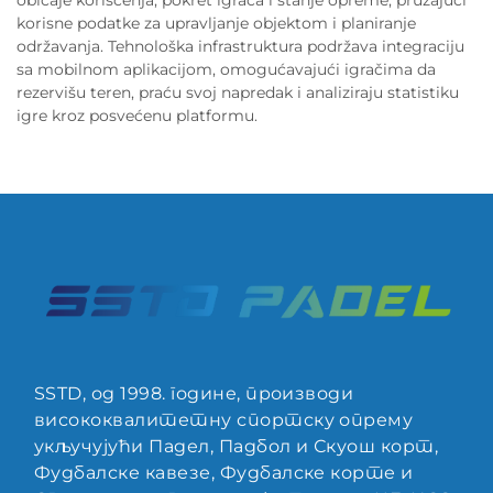
običaje korišćenja, pokret igrača i stanje opreme, pružajući
korisne podatke za upravljanje objektom i planiranje
održavanja. Tehnološka infrastruktura podržava integraciju
sa mobilnom aplikacijom, omogućavajući igračima da
rezervišu teren, praću svoj napredak i analiziraju statistiku
igre kroz posvećenu platformu.
SSTD, од 1998. године, производи
висококвалитетну спортску опрему
укључујући Падел, Падбол и Скуош корт,
Фудбалске кавезе, Фудбалске корте и