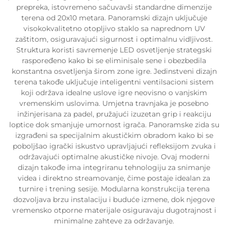
prepreka, istovremeno sačuvavši standardne dimenzije
terena od 20x10 metara. Panoramski dizajn uključuje
visokokvalitetno otopljivo staklo sa naprednom UV
zaštitom, osiguravajući sigurnost i optimalnu vidljivost.
Struktura koristi savremenje LED osvetljenje strategski
raspoređeno kako bi se eliminisale sene i obezbedila
konstantna osvetljenja širom zone igre. Jedinstveni dizajn
terena takođe uključuje inteligentni ventilsacioni sistem
koji održava idealne uslove igre neovisno o vanjskim
vremenskim uslovima. Umjetna travnjaka je posebno
inžinjerisana za padel, pružajući izuzetan grip i reakciju
loptice dok smanjuje umornost igrača. Panoramske zida su
izgrađeni sa specijalnim akustičkim obradom kako bi se
poboljšao igrački iskustvo upravljajući refleksijom zvuka i
održavajući optimalne akustičke nivoje. Ovaj moderni
dizajn takođe ima integriranu tehnologiju za snimanje
videa i direktno streamovanje, čime postaje idealan za
turnire i trening sesije. Modularna konstrukcija terena
dozvoljava brzu instalaciju i buduće izmene, dok njegove
vremensko otporne materijale osiguravaju dugotrajnost i
minimalne zahteve za održavanje.