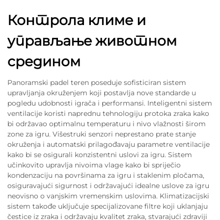
Контрола климе и
управљање животном
средином
Panoramski padel teren poseduje sofisticiran sistem
upravljanja okruženjem koji postavlja nove standarde u
pogledu udobnosti igrača i performansi. Inteligentni sistem
ventilacije koristi naprednu tehnologiju protoka zraka kako
bi održavao optimalnu temperaturu i nivo vlažnosti širom
zone za igru. Višestruki senzori neprestano prate stanje
okruženja i automatski prilagođavaju parametre ventilacije
kako bi se osigurali konzistentni uslovi za igru. Sistem
učinkovito upravlja nivoima vlage kako bi spriječio
kondenzaciju na površinama za igru i staklenim pločama,
osiguravajući sigurnost i održavajući idealne uslove za igru
neovisno o vanjskim vremenskim uslovima. Klimatizacijski
sistem takođe uključuje specijalizovane filtre koji uklanjaju
čestice iz zraka i održavaju kvalitet zraka, stvarajući zdraviji