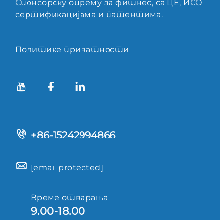
Спонсорску опрему за фитнес, са ЦЕ, ИСО
сертификацијама и патентима.
Политике приватности
+86-15242994866
[email protected]
Време отварања
9.00-18.00