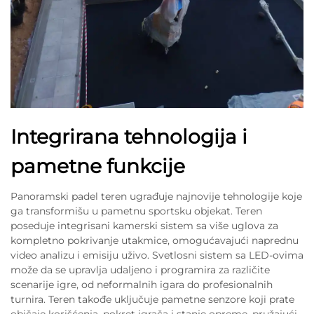
Integrirana tehnologija i
pametne funkcije
Panoramski padel teren ugrađuje najnovije tehnologije koje
ga transformišu u pametnu sportsku objekat. Teren
poseduje integrisani kamerski sistem sa više uglova za
kompletno pokrivanje utakmice, omogućavajući naprednu
video analizu i emisiju uživo. Svetlosni sistem sa LED-ovima
može da se upravlja udaljeno i programira za različite
scenarije igre, od neformalnih igara do profesionalnih
turnira. Teren takođe uključuje pametne senzore koji prate