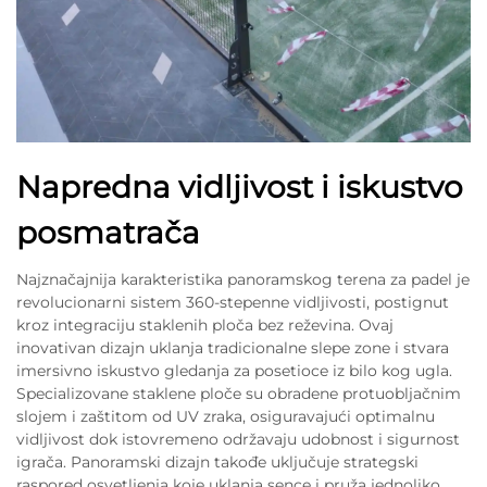
Napredna vidljivost i iskustvo
posmatrača
Najznačajnija karakteristika panoramskog terena za padel je
revolucionarni sistem 360-stepenne vidljivosti, postignut
kroz integraciju staklenih ploča bez reževina. Ovaj
inovativan dizajn uklanja tradicionalne slepe zone i stvara
imersivno iskustvo gledanja za posetioce iz bilo kog ugla.
Specializovane staklene ploče su obradene protuobljačnim
slojem i zaštitom od UV zraka, osiguravajući optimalnu
vidljivost dok istovremeno održavaju udobnost i sigurnost
igrača. Panoramski dizajn takođe uključuje strategski
raspored osvetljenja koje uklanja sence i pruža jednoliko