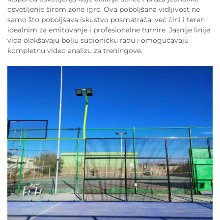
osvetljenje širom zone igre. Ova poboljšana vidljivost ne
samo što poboljšava iskustvo posmatrača, već čini i teren
idealnim za emitovanje i profesionalne turnire. Jasnije linije
vida olakšavaju bolju sudioničku radu i omogućavaju
kompletnu video analizu za treningove.