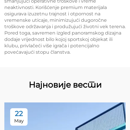
smanjujući operativne troškove i vreme
neaktivnosti. Korišćenje premium materijala
osigurava izuzetnu trajnost i otpornost na
vremenske uticaje, minimizujući dugoročne
troškove održavanja i produžujući životni vek terena.
Pored toga, savremen izgled panoramskog dizajna
dodaje vrijednost bilo kojoj sportskoj objekat ili
klubu, privlačeći više igrača i potencijalno
povećavajući stopu članstva.
Најновије вести
22
May