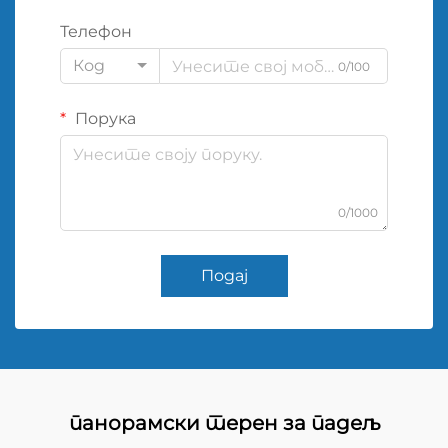
Телефон
Код
0/100
Порука
0/1000
Подај
панорамски терен за падељ