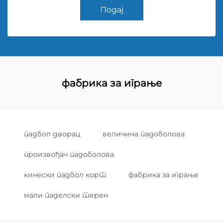
Подај
фабрика за играње
падбол дворац
величина падоболова
произвођач падоболова
кинески падбол корт
фабрика за играње
мали паделски терен