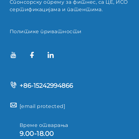
Спонсорску опрему за фитнес, са ЦЕ, ИСО
сертификацијама и патентима.
Политике приватности
+86-15242994866
[email protected]
Време отварања
9.00-18.00