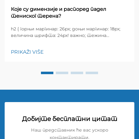
Које су димензије и распоред падел
тениског терена?
h2 { горњи маргинар: 26px; доњи маргинар: 18px;
величина шрифта: 24px! важно; тежина
шрифта: 600; висина редова: нормална; } h3 {
горњи маргинар: 26px; доњи маргинар: 18px;
PRIKAŽI VIŠE
величина шрифта: 20px!
Добијте бесплатни цитат
Наш представник ће вас ускоро
контактирати.