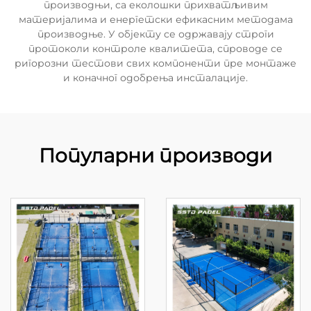
производњи, са еколошки прихватљивим
материјалима и енергетски ефикасним методама
производње. У објекту се одржавају строги
протоколи контроле квалитета, спроводе се
ригорозни тестови свих компоненти пре монтаже
и коначног одобрења инсталације.
Популарни производи