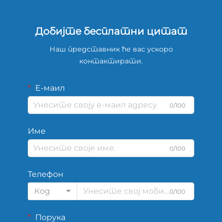
Добијте бесплатни цитат
Наш представник ће вас ускоро
контактирати.
Е-маил
0/100
Име
0/100
Телефон
Код
0/100
Порука