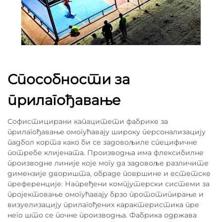
Способности за
прилагођавање
Софистицирани капацитети фабрике за
прилагођавање омогућавају широку персонализацију
падбол корта како би се задовољиле специфичне
потребе клијената. Производња има флексибилне
производне линије које могу да задовоље различите
димензије дворишта, обраде површине и естетске
преференције. Напређени компјутерски системи за
пројектовање омогућавају брзо прототипирање и
визуелизацију прилагођених карактеристика пре
него што се почне производња. Фабрика одржава