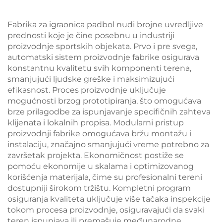
и поуздану површину
за игру 005
Fabrika za igraonica padbol nudi brojne uvredljive
prednosti koje je čine posebnu u industriji
proizvodnje sportskih objekata. Prvo i pre svega,
automatski sistem proizvodnje fabrike osigurava
konstantnu kvalitetu svih komponenti terena,
smanjujući ljudske greške i maksimizujući
efikasnost. Proces proizvodnje uključuje
mogućnosti brzog prototipiranja, što omogućava
brze prilagodbe za ispunjavanje specifičnih zahteva
klijenata i lokalnih propisa. Modularni pristup
proizvodnji fabrike omogućava bržu montažu i
instalaciju, značajno smanjujući vreme potrebno za
završetak projekta. Ekonomičnost postiže se
pomoću ekonomije u skalama i optimizovanog
korišćenja materijala, čime su profesionalni tereni
dostupniji širokom tržištu. Kompletni program
osiguranja kvaliteta uključuje više tačaka inspekcije
tokom procesa proizvodnje, osiguravajući da svaki
teren ispunjava ili premašuje međunarodne