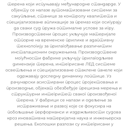
терена који испуњавају међународне стандарде. У
објекту се налазе аутоматизовани системи за
сакупљање, станице за контролу квалитета и
специјализоване апликације за премаз који осигурају
да сваки суд пружа оптималне услове за игру.
Производствени процес укључује материјале
отпорне на временске прилике и адаптивну
технологију за прилагођавање различитим
инсталационим окружењима. Производствене
могућности фабрике укључују прилагодљиве
димензије терена, интегрисане ЛЕД системе
осветљења и специјализоване стаклене панеле који
одржавају доследну динамику лоптице. Уз
рачунарски асистирани процес пројектовања и
производње, објекат обезбеђује прецизна мерења и
структурни интегритет сваког произвођеног
терена. У фабрици се налази и одељење за
истраживање и развој које се фокусира на
побољшање перформанси и издржљивости судова
кроз иновативна материјална наука и инжењерска
решења. Еколошки разлози су интегрисани у