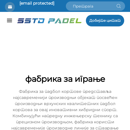
[email protected]
Добијте цитат
фабрика за играње
Фабрика за падбол кортове представља
најсавременији производњи објекат посвећен
производњи врхунских квалитетних падбол
кортова за овај иновативни хибридни спорт.
Комбинујући напредну инжењерску технику са
прецизном производњом, фабрика користи
најсавременије производне линије за стварање