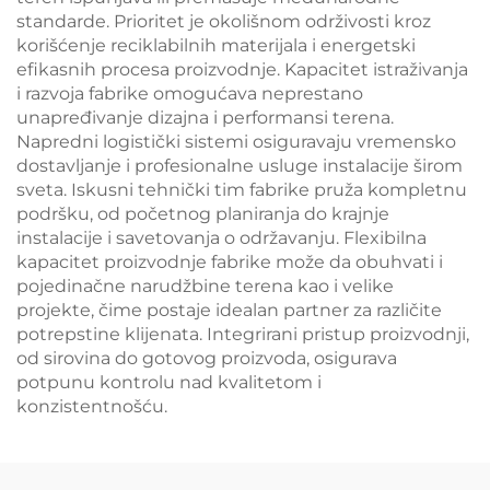
standarde. Prioritet je okolišnom održivosti kroz
korišćenje reciklabilnih materijala i energetski
efikasnih procesa proizvodnje. Kapacitet istraživanja
i razvoja fabrike omogućava neprestano
unapređivanje dizajna i performansi terena.
Napredni logistički sistemi osiguravaju vremensko
dostavljanje i profesionalne usluge instalacije širom
sveta. Iskusni tehnički tim fabrike pruža kompletnu
podršku, od početnog planiranja do krajnje
instalacije i savetovanja o održavanju. Flexibilna
kapacitet proizvodnje fabrike može da obuhvati i
pojedinačne narudžbine terena kao i velike
projekte, čime postaje idealan partner za različite
potrepstine klijenata. Integrirani pristup proizvodnji,
od sirovina do gotovog proizvoda, osigurava
potpunu kontrolu nad kvalitetom i
konzistentnošću.