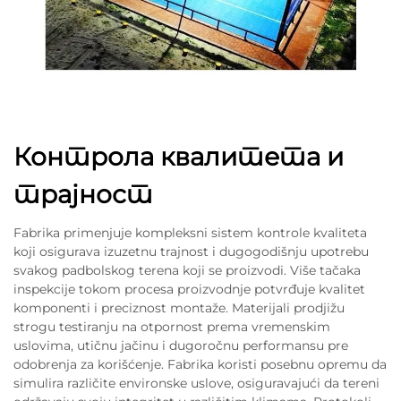
Контрола квалитета и
трајност
Fabrika primenjuje kompleksni sistem kontrole kvaliteta
koji osigurava izuzetnu trajnost i dugogodišnju upotrebu
svakog padbolskog terena koji se proizvodi. Više tačaka
inspekcije tokom procesa proizvodnje potvrđuje kvalitet
komponenti i preciznost montaže. Materijali prodjižu
strogu testiranju na otpornost prema vremenskim
uslovima, utičnu jačinu i dugoročnu performansu pre
odobrenja za korišćenje. Fabrika koristi posebnu opremu da
simulira različite environske uslove, osiguravajući da tereni