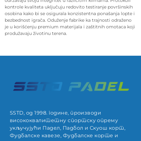
održavaju svoju integritet u različitim klimama. Protokoli
kontrole kvaliteta uključuju redovito testiranje površinskih
osobina kako bi se osigurala konzistentna ponašanja lopte i
bezbednost igrača. Oduženje fabrike ka trajnosti odraženo
je u korišćenju premium materijala i zaštitnih omotaca koji
produžavaju životinu terena.
SSTD, од 1998. године, производи
висококвалитетну спортску опрему
укључујући Падел, Падбол и Скуош корт,
Фудбалске кавезе, Фудбалске корте и