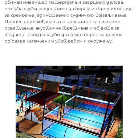
обиман инвентар материјала и завршних делова,
омогућавајући клијентима да бирају из бројних опција
за креирање јединствених судничких појављивања.
Процес прилагођавања се простире на системе
осветљења, акустичне третмана и објекте за
гледаоце, осигуравајући да свако терен савршено
одговара намењеним употребом и окружењу.