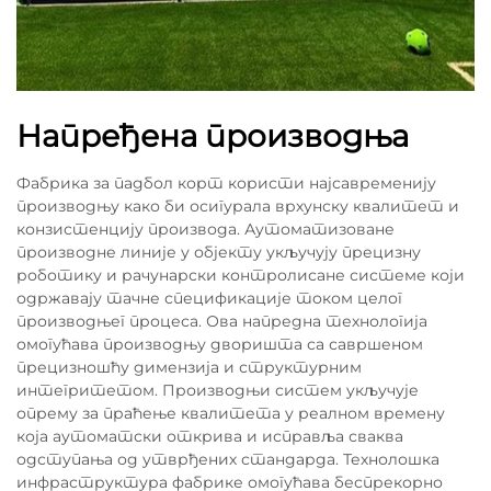
Напређена производња
Фабрика за падбол корт користи најсавременију
производњу како би осигурала врхунску квалитет и
конзистенцију производа. Аутоматизоване
производне линије у објекту укључују прецизну
роботику и рачунарски контролисане системе који
одржавају тачне спецификације током целог
производњег процеса. Ова напредна технологија
омогућава производњу дворишта са савршеном
прецизношћу димензија и структурним
интегритетом. Производњи систем укључује
опрему за праћење квалитета у реалном времену
која аутоматски открива и исправља сваква
одступања од утврђених стандарда. Технолошка
инфраструктура фабрике омогућава беспрекорно