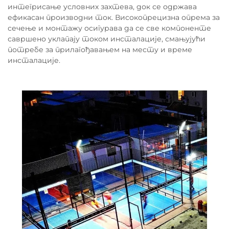
интегрисање условних захтева, док се одржава
ефикасан производни ток. Високопрецизна опрема за
сечење и монтажу осигурава да се све компоненте
савршено уклапају током инсталације, смањујући
потребе за прилагођавањем на месту и време
инсталације.