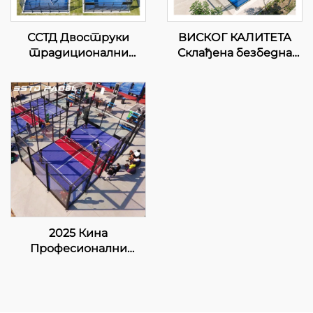
ССТД Двоструки
ВИСКОГ КАЛИТЕТА
традиционални
Склађена безбедна
падел Тенис Корт
спортска опрема
добављач ВПТ ЛЕД
панорамски суд падел
Светло Класично
тенис падел суд 2024
Стружно Падел Тенис
Одличан дизајн
Корт 002
Појавни падел
трибуни 003
2025 Кина
Професионални
произвођач и
извозник Падбол
корт Величина 10 *
6М Нудите стабилну