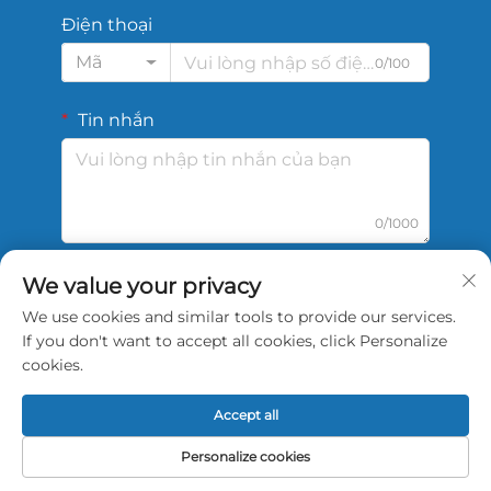
Điện thoại
Mã
0/100
Tin nhắn
0/1000
We value your privacy
Gửi
We use cookies and similar tools to provide our services.
If you don't want to accept all cookies, click Personalize
cookies.
Accept all
Bản quyền © 2026 Công ty TNHH Công nghệ Thể
thao Trung Quốc Shengshi Thiên Tân. Bảo lưu mọi
Personalize cookies
quyền.