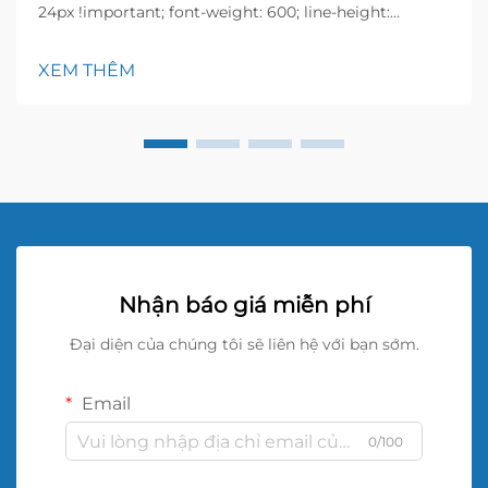
24px !important; font-weight: 600; line-height:
normal; } h3 { margin-top: 26px; margin-bottom: 18px;
font-size: 20px !important; font-weight: 600; line-
XEM THÊM
height: ...}
Nhận báo giá miễn phí
Đại diện của chúng tôi sẽ liên hệ với bạn sớm.
Email
0/100