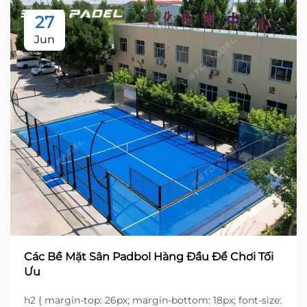
27
Jun
Các Bề Mặt Sân Padbol Hàng Đầu Để Chơi Tối
Ưu
h2 { margin-top: 26px; margin-bottom: 18px; font-size: