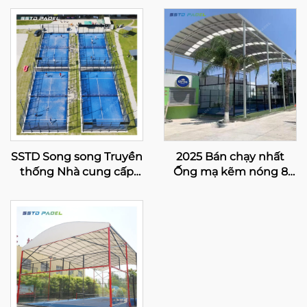
SSTD Song song Truyền
2025 Bán chạy nhất
thống Nhà cung cấp
Ống mạ kẽm nóng 8
Sân tennis Padel
đèn LED Toàn cảnh Mua
Supplier WPT Đèn LED
Sân Padel 20m*6m Sân
Classic Sân Padel ngoài
Paddle đơn Sân Padel
trời 002
đơn 004