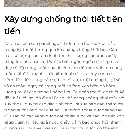
Xây dựng chống thời tiết tiên
tiến
Cấu trúc của sân padel ngoài trời minh họa sự xuất sắc
trong kỹ thuật thông qua khả năng chống thời tiết. Cấu
trúc sử dụng các tấm kính tôi chất lượng cao được xử lý
bằng lớp phủ bảo vệ UV đặc biệt ngăn ngừa sự vàng ố và
duy trì độ trong suốt qua nhiều năm tiếp xúc với ánh nắng
mặt trời. Các thành phần kim loại trải qua quy trình mạ
kẽm tiên tiến cung cấp sự bảo vệ vượt trội chống lại gỉ sét
và ăn mòn, ngay cả trong môi trường ven biển có hàm
lượng muối cao trong không khí. Cỏ nhân tạo được thiết kế
đặc biệt với sợi ổn định UV có khả năng chống phai màu và
suy thoái, duy trì các đặc tính chơi và sức hấp dẫn thẩm mỹ
trong suốt vòng đời của nó. Hệ thống thoát nước sáng tạo
của sân có các kênh được đặt chiến lược và các lớp nền xốp
giúp quản lý hiệu quả nước chảy, đảm bảo phục hồi nhanh
chóng sau mưa và ngăn ngừa sự tích tụ nước có thể ảnh