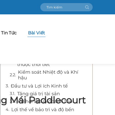
Mục lục
Nâng Tầm Trải Nghiệm
Paddlecourt Với Các Giải Pháp
Tin Tức
Bài Viết
Mái Tiên Tiến
Khả năng chơi quanh năm được
cải thiện
Trải nghiệm chơi không phụ
thuộc thời tiết
Kiểm soát Nhiệt độ và Khí
hậu
Đầu tư và Lợi ích Kinh tế
Tăng giá trị tài sản
ng Mái Paddlecourt
Cơ hội tạo ra doanh thu
Lợi thế về bảo trì và độ bền