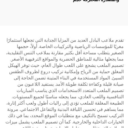
ملعب بادبول 10*6م تقدم
سطح لعب مستقر وموثوق
005
تقدم ملاعب البادل العديد من المزايا الجذابة التي تجعلها استثمارًا
مغريًا للمؤسسات الرياضية والتركيبات الخاصة. أولاً، حجمها
الصغير يتطلب مساحة أقل بكثير مقارنة بملاعب التنس التقليدية،
مما يجعلها مثالية للمناطق الحضرية والمواقع الترفيهية الأصغر.
تصميم الملعب يشجع على اللعب طوال العام، حيث توفر الهيكل
المغلق حماية من الرياح وإمكانية تركيب دروع لظروف الطقس
السيئ. المواد المستخدمة في البناء المتينة تضمن الحاجة إلى
صيانة قليلة وكفاءة تكلفة طويلة الأمد. يستفيد اللاعبون من
تصميم الملعب المتعدد الاستخدامات الذي يناسب المباريات
التنافسية واللعب العادي، مما يجعله مناسبًا لجميع المستويات.
الطبيعة المغلقة للملعب تؤدي إلى راليات أطول ولعب أكثر إثارة،
مما يساهم في تحسين اللياقة البدنية والتفاعل الاجتماعي. مرونة
التركيب تسمح بالتكيف مع متطلبات الموقع المحدد، بما في ذلك
الخيارات الداخلية والخارجية. كما أن تصميم الملعب يشمل ميزات