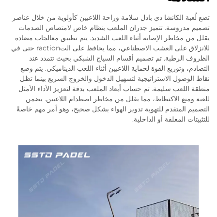
تضع لُعبة الكانشا دي بادل سلامة وراحة اللاعبين كأولوية من خلال عناصر
تصميم مدروسة. تتميز جدران الملعب بنظام خاص لامتصاص الصدمات
يقلل من مخاطر الإصابة أثناء اللعب الشديد. يتم تطبيق معالجات مضادة
للانزلاق على العشب الاصطناعي، مما يحافظ على التraction حتى في
الظروف الرطبة. تم تصميم أقسام السياج الشبكي بحيث تتمدد عند
التصادم، وتوزيع القوة لحماية اللاعبين أثناء اللعب الديناميكي. يتم وضع
نقاط الوصول الاستراتيجية لتسهيل الدخول والخروج السريع بينما تظل
منطقة اللعب سليمة. تم حساب أبعاد الملعب بدقة لتعزيز الأداء الأمثل
للعبة ومنع الاكتظاظ، مما يقلل من مخاطر اصطدام اللاعبين. يضمن
التصميم المتقدم للتهوية تدوير الهواء بشكل صحيح، وهو أمر مهم خاصةً
للتثبيتات المغلقة أو الداخلية.