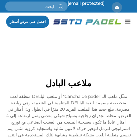
[email protected]
احصل على عرض أسعار
ملاعب البادل
تمثّل ملعب الـ "Cancha de padel" أو ملعب الباDEL منطقة لعب
متخصصة مصممة للعبة الباDEL المتنامية في الشعبية، وهي رياضة
مضربية. يبلغ حجم هذا الملعب الفريد 20 مترًا في الطول و10 أمتار في
العرض، محاط بجدران زجاجية وسياج شبكي معدني يصل ارتفاعه إلى 4
أمتار. عادةً ما تكون سطحية الملعب من العشب الصناعي مع توزيع
استراتيجي للرمل لتوفير حركة لاعبين مثالية واستجابة كروية مثلى. يتم
تقسيم منطقة اللعب بشبكة تنظيمية مشابهة لتلك المستخدمة في التنس