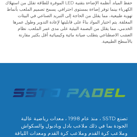
حفظ المياه. أنظمة الإضاءة بتقنية LED الموفرة للطاقة تقلل من استهلاك
الكهرباء بينما توفر إضاءة بمستوى احترافي. يسمح تصميم الملعب بأنماط
تهوية طبيعية، مما يقلل من الحاجة إلى التبريد الصناعي في البيئات
المغلقة. يتم اختيار المواد بناءً على قابليتها لإعادة التدوير وطول عمرها
الخدمي، مما يقلل من البصمة البيئية على مدى عمر الملعب. نظام
العشب الاصطناعي يتطلب صيانة مائية وكيميائية أقل بكثير مقارنة
بالأسطح الطبيعية.
تصنع SSTD ، منذ عام 1998 ، معدات رياضية عالية
الجودة بما في ذلك ملاعب بادل وبادبول والسكواش
وملاعب كرة القدم وملاعب كرة القدم ومعدات اللياقة