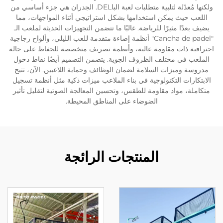
ولكنها مُعدّلة لتلبية متطلبات لعبة الباDEL. الجدران هي جزء أساسي من
اللعب حيث يمكن استخدامها بشكل استراتيجي أثناء المواجهات، مما
يضيف بعدًا مثيرًا للرياضة. غالبًا ما تتضمن التجهيزات الحديثة لملعب الـ
"Cancha de padel" أنظمة إضاءة متقدمة للعب الليلي، وألواح زجاجية
احترافية ذات مقاومة عالية، وأنظمة تصريف متخصصة للحفاظ على حالة
الملعب في مختلف الظروف الجوية. يتضمن التصميم أيضًا نقاط دخول
مدروسة وميزات السلامة لضمان الوظائف وحماية اللاعبين. الآن، تتيح
الابتكارات التكنولوجية في بناء الملاعب ميزات ذكية مثل أنظمة تسجيل
متكاملة، مواد مقاومة للطقس، وتحسين المعالجة الصوتية لتقليل تأثير
الضوضاء على المناطق المحيطة.
المنتجات الرائجة