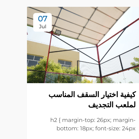
07
Jul
فوائ
كيفية اختيار السقف المناسب
تطور 
لملعب التجديف
استمر
في جم
h2 { margin-top: 26px; margin-
عرض ا
منشآت
bottom: 18px; font-size: 24px
ابتكا
!important; font-weight: 600; line-