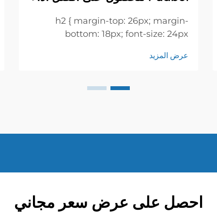
h2 { margin-top: 26px; margin-
bottom: 18px; font-size: 24px
!important; font-weight: 600; line-
عرض المزيد
height: normal; } h3 { margin-top:
26px; margin-bottom: 18px; font-
size: 20px !important; font-weight:
600; line-height: ...}
احصل على عرض سعر مجاني