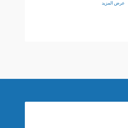
مقدمة
عرض المزيد
height: normal; } h3 { margin-top:
26px; margin-bottom: 18px; font-
size: 20px !important; font-weight:
600; line-height: ...}