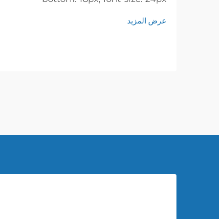
!important; font-weight: 600; line-
عرض المزيد
height: normal; } h3 { margin-top:
26px; margin-bottom: 18px; font-
size: 20px !important; font-weight:
600; line-height: ...}