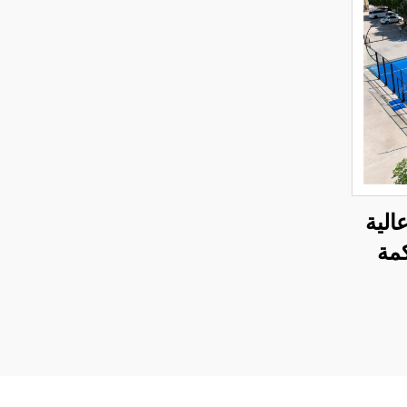
الية
مة
باديل
 محاكم
0