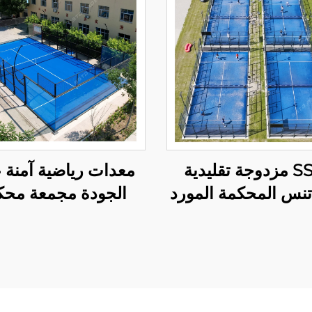
SSTD مزدوجة تقليدية
معدات رياضية آمنة ع
تنس المحكمة المورد
الجودة مجمعة محك
WPT ضوء LED المحكمة
بانورامية باديل تنس 
يكية في الهواء الطلق
2024 تصميم ممتاز
باديل 002
باديل في الهواء الطلق 03