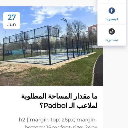
27
فيسبوك
Jun
تيك توك
ما مقدار المساحة المطلوبة
لملاعب الـ Padbol؟
h2 { margin-top: 26px; margin-
bottom: 18px; font-size: 24px