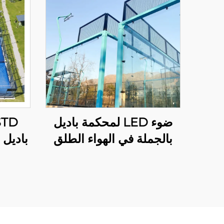
ضوء LED لمحكمة باديل
بالجملة في الهواء الطلق
باديل 
من الصلب المجلفن
بالغمس الساخن عرض
الكلاس
كامل بانورامي لمحكمة
باديل 001-1