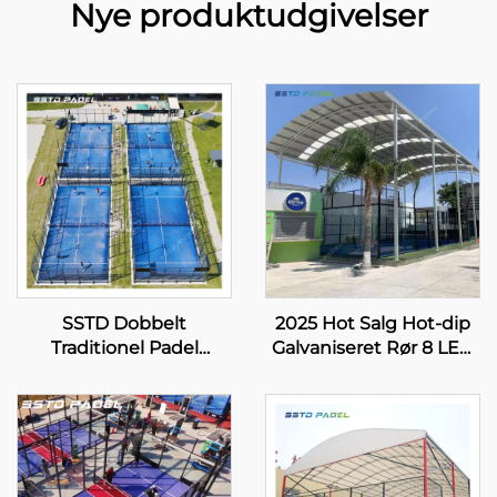
Nye produktudgivelser
SSTD Dobbelt
2025 Hot Salg Hot-dip
Traditionel Padel
Galvaniseret Rør 8 LED
Tennisbane Leverandør
lampe Enkel
WPT LED Lys Klassisk
Panoramisk Køb Padel
Udendørs Paddle Bane
Bane 20m*6m Paddle
002
Bane Enkel Padel Bane
004