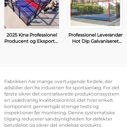
2025 Kina Professionel
Professionel Leverandør
Producent og Eksportør
Hot Dip Galvaniseret
Padbolbane Størrelse
Padel Tennisbane Med
10*6M Tilbyder en Stabil
Tag Premium Kvalitet
og Pålidelig Spilleflade
Udendørs Panoramisk
005
Paddle Bane Tag 006
Fabrikken har mange overtuigende fordele, der
adskiller den fra industrien for sportsanlæg. For det
første sikrer det centraliserede produktionssystem
en usædvanlig kvalitetskontrol, idet hver enkelt
komponent gennemgår strenge tests og
inspektioner før montering. Denne systematiske
tilgang reducerer sandsynligheden for defekter
betydeligt og sikrer det endelige produkts