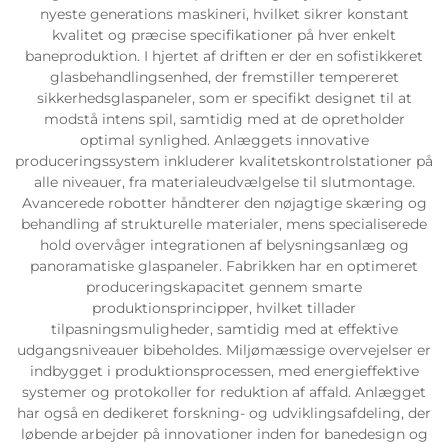
nyeste generations maskineri, hvilket sikrer konstant
kvalitet og præcise specifikationer på hver enkelt
baneproduktion. I hjertet af driften er der en sofistikkeret
glasbehandlingsenhed, der fremstiller tempereret
sikkerhedsglaspaneler, som er specifikt designet til at
modstå intens spil, samtidig med at de opretholder
optimal synlighed. Anlæggets innovative
produceringssystem inkluderer kvalitetskontrolstationer på
alle niveauer, fra materialeudvælgelse til slutmontage.
Avancerede robotter håndterer den nøjagtige skæring og
behandling af strukturelle materialer, mens specialiserede
hold overvåger integrationen af belysningsanlæg og
panoramatiske glaspaneler. Fabrikken har en optimeret
produceringskapacitet gennem smarte
produktionsprincipper, hvilket tillader
tilpasningsmuligheder, samtidig med at effektive
udgangsniveauer bibeholdes. Miljømæssige overvejelser er
indbygget i produktionsprocessen, med energieffektive
systemer og protokoller for reduktion af affald. Anlægget
har også en dedikeret forskning- og udviklingsafdeling, der
løbende arbejder på innovationer inden for banedesign og