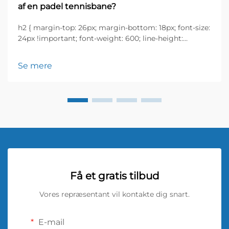
af en padel tennisbane?
h2 { margin-top: 26px; margin-bottom: 18px; font-size:
24px !important; font-weight: 600; line-height:
normal; } h3 { margin-top: 26px; margin-bottom: 18px;
font-size: 20px !important; font-weight: 600; line-
Se mere
height: ...}
Få et gratis tilbud
Vores repræsentant vil kontakte dig snart.
E-mail