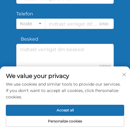
Telefon
Kode
0/100
Besked
0/1000
We value your privacy
We use cookies and similar tools to provide our services.
Send
If you don't want to accept all cookies, click Personalize
cookies.
Accept all
Copyright © 2026 China Shengshi Sports Tech
Personalize cookies
Tianjin Co., Ltd. Alle rettigheder forbeholdes.