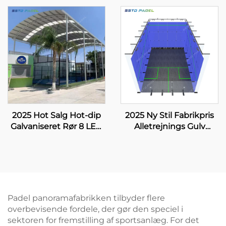
Sælgende Engros
WPT LED Lys Klassisk
Panoramisk Paddle
Udendørs Paddle Bane
Bane 001-3
002
2025 Hot Salg Hot-dip
2025 Ny Stil Fabrikpris
Galvaniseret Rør 8 LED
Alletrejnings Gulv
lampe Enkel
Skræmt Glass
Panoramisk Køb Padel
Indendørs Squashbaner
Bane 20m*6m Paddle
til Dobbeltspil
Bane Enkel Padel Bane
004
Padel panoramafabrikken tilbyder flere
overbevisende fordele, der gør den speciel i
sektoren for fremstilling af sportsanlæg. For det