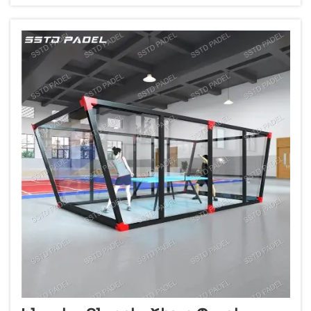
չէ, այլ խաղի վայելումը ոճով: Մտահոգված
դիզայնի մանրամասները...