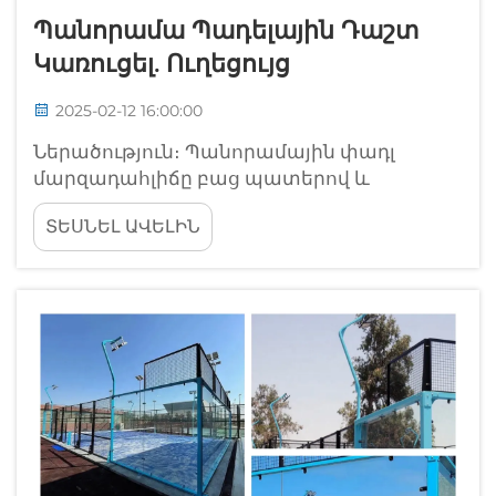
Պանորամա Պադելային Դաշտ
Կառուցել. Ուղեցույց
2025-02-12 16:00:00
Ներածություն։ Պանորամային փադլ
մարզադահլիճը բաց պատերով և
կատարյալ դիզայնով ավելի լավ
ՏԵՍՆԵԼ ԱՎԵԼԻՆ
տեսանելիություն է ապահովում:
Հասկանալի է, թե ինչու է այն համարվում
խաղացողների և հանդիսականների
շրջանում համարվում սիրելի: Բաց
պատերը թույլ են տալիս
հեռուստատեսության համար ամեն
անկյունից հսկել խաղը, դարձնելով...