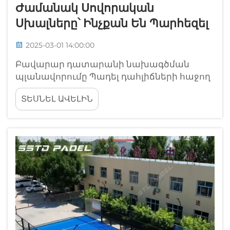
Ժամանակ Սովորական
Սխալները՝ Ինչքան Են Պարհեզել
2025-03-01 14:00:00
Բավարար դատարանի նախագծման
պլանավորումը Պադել դահլիճների հաջող
ստեղծման համար անհրաժեշտ է
ՏԵՍՆԵԼ ԱՎԵԼԻՆ
պաշտոնական չափանիշներին
համապատասխանող ճիշտ նախագծում:
Նախագծման հիմնարար կողմերը
անտեսելը կարող է բերել վատ խաղային
փորձի և ազդել դահլիճի վրա, որը կարող է
բերել դահլիճի վրա...