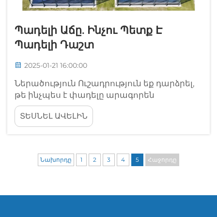
Պադելի Աճը. Ինչու Պետք Է
Պադելի Դաշտ
2025-01-21 16:00:00
Ներածություն Ուշադրություն եք դարձրել,
թե ինչպես է փադելը արագորեն
տիրապետում սպորտի աշխարհին: Այդ
ՏԵՍՆԵԼ ԱՎԵԼԻՆ
իսկ պատճառով էլ զարմանալի չէ: Այս
մարզաձևը համատեղում է զվարճանքը,
մարմնական վիճակի բարելավումը և
սոցիալական հաղորդակցությունը
Նախորդը
1
2
3
4
5
Հաջորդը
այնպես, որ դիմադրելը դժվարանում ես: Ե
it տարիքով կամ փոքր, փորձառու կամ ...