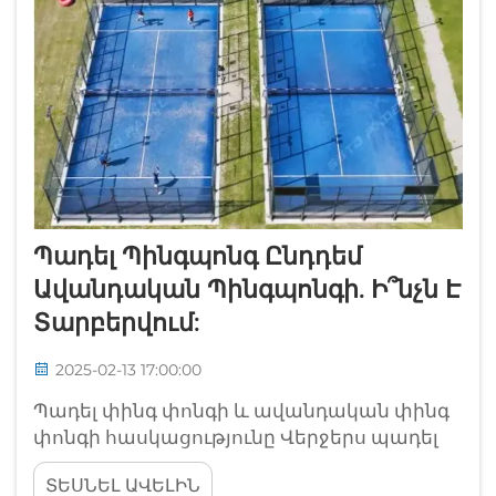
Պադել Պինգպոնգ Ընդդեմ
Ավանդական Պինգպոնգի. Ի՞նչն Է
Տարբերվում:
2025-02-13 17:00:00
Պադել փինգ փոնգի և ավանդական փինգ
փոնգի հասկացությունը Վերջերս պադել
փինգ փոնգը դարձել է շատ տարածված
ՏԵՍՆԵԼ ԱՎԵԼԻՆ
տերմին, որը հիմնականում միավորում է