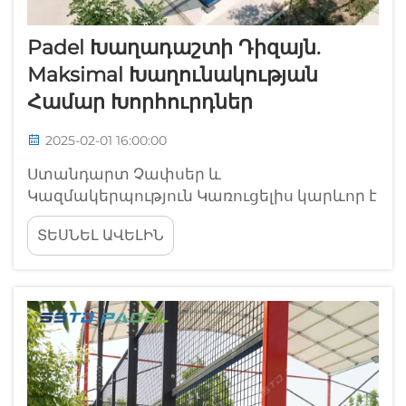
Padel Խաղադաշտի Դիզայն.
Maksimal Խաղունակության
Համար Խորհուրդներ
2025-02-01 16:00:00
Ստանդարտ Չափսեր և
Կազմակերպություն Կառուցելիս կարևոր է
ճանաչել պադելի դաշտի չափերն ու ձևը,
ՏԵՍՆԵԼ ԱՎԵԼԻՆ
քանի որ դա կօգնի ապահովել, որ ամեն ինչ
համապատասխանում է
համաշխարհային ստանդարտներին։
Ստանդարտ չափերը սովորաբար մոտ 20
մետր են երկարությամբ...