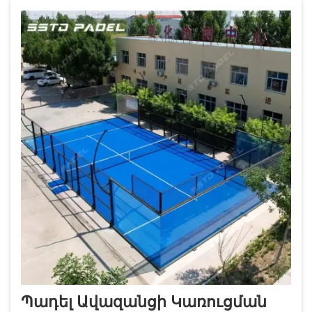
համարվում է վերին դասի կենսակերպի
հոմանիշ, որը գրավում է...
Պադել Ավազանցի Կառուցման