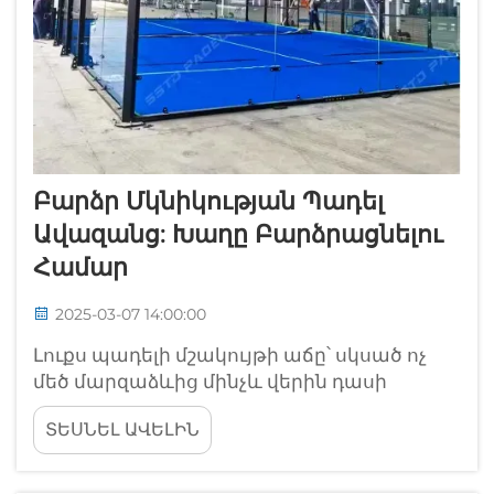
Բարձր Մկնիկության Պադել
Ավազանց: Խաղը Բարձրացնելու
Համար
2025-03-07 14:00:00
Լուքս պադելի մշակույթի աճը՝ սկսած ոչ
մեծ մարզաձևից մինչև վերին դասի
կենսակերպ: Այն, ինչը սկզբնապես
ՏԵՍՆԵԼ ԱՎԵԼԻՆ
անհայտ զբաղմունք էր համարվում,
մեծացել է և վերածվել է ավելի մեծ ինչ-որ
բանի պադել սիրողների համար: Այսօր այն