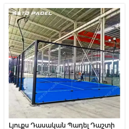
դահլիճները ավելի թանկ են լինում, քանի
որ հողն այնտեղ շատ թանկ է...
Լյուքս Դասական Պադել Դաշտի