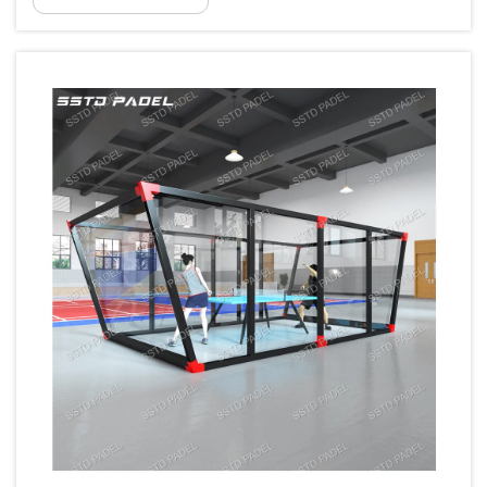
սովորական թենիսի և փինգ փոնգի հին
տարբերակների հիմնարար տարրերը:
Ինչն է այն տարբերակում մյուսներից: Դա
այն է, որ սկզբում, ինչպես օրինակ...