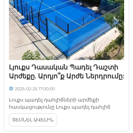
Լյուքս Դասական Պադել Դաշտի
Արժեքը. Արդյո՞ք Արժե Ներդրումը:
2025-02-25 17:00:00
Լուքս պադել դահլիճների արժեքի
հասկացությունը Լուքս պադել դահլիճ
կառուցելու արժեքի վրա մի քանի բան է
ՏԵՍՆԵԼ ԱՎԵԼԻՆ
ազդում, որտեղ գտնվում է դահլիճը, որը
մեծ գործոն է: Քաղաքներում կառուցված