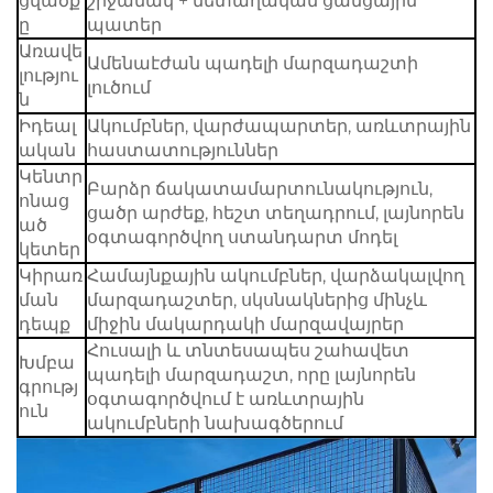
ցվածք
շրջանակ + մետաղական ցանցային
ը
պատեր
Առավե
Ամենաէժան պադելի մարզադաշտի
լությու
լուծում
ն
Իդեալ
Ակումբներ, վարժապարտեր, առևտրային
ական
հաստատություններ
Կենտր
Բարձր ճակատամարտունակություն,
ոնաց
ցածր արժեք, հեշտ տեղադրում, լայնորեն
ած
օգտագործվող ստանդարտ մոդել
կետեր
Կիրառ
Համայնքային ակումբներ, վարձակալվող
ման
մարզադաշտեր, սկսնակներից մինչև
դեպք
միջին մակարդակի մարզավայրեր
Հուսալի և տնտեսապես շահավետ
Խմբա
պադելի մարզադաշտ, որը լայնորեն
գրությ
օգտագործվում է առևտրային
ուն
ակումբների նախագծերում