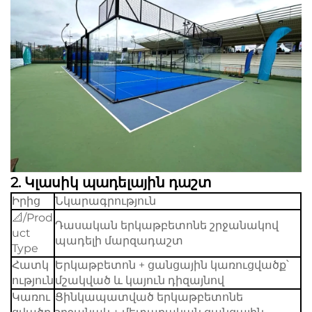
2.
Կլասիկ պադելային դաշտ
Իրից
Նկարագրություն
📐/Prod
Դասական երկաթբետոնե շրջանակով
uct
պադելի մարզադաշտ
Type
Հատկ
Երկաթբետոն + ցանցային կառուցվածք՝
ություն
մշակված և կայուն դիզայնով
Կառու
Ցինկապատված երկաթբետոնե