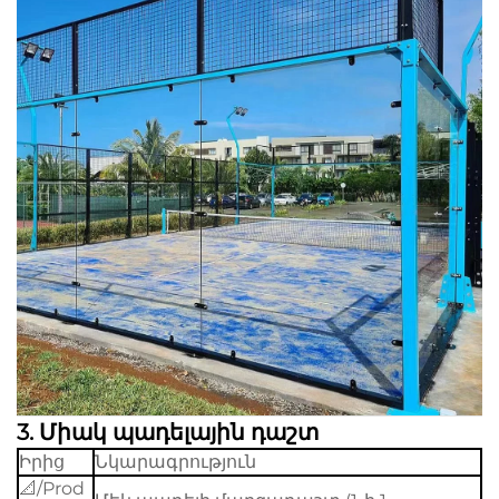
3.
Միակ պադելային դաշտ
Իրից
Նկարագրություն
📐/Prod