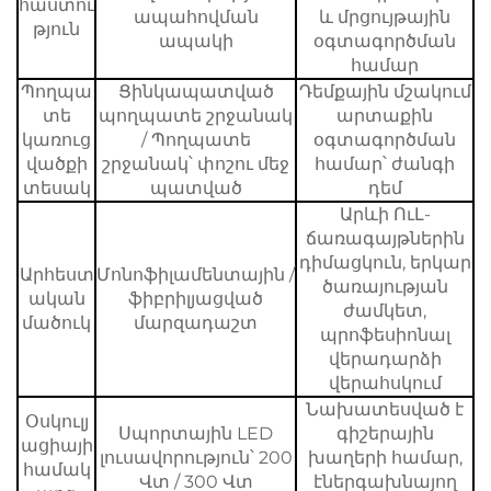
հաստու
ապահովման
և մրցույթային
թյուն
ապակի
օգտագործման
համար
Պողպա
Ցինկապատված
Դեմքային մշակում
տե
պողպատե շրջանակ
արտաքին
կառուց
/ Պողպատե
օգտագործման
վածքի
շրջանակ՝ փոշու մեջ
համար՝ ժանգի
տեսակ
պատված
դեմ
Արևի ՈւԼ-
ճառագայթներին
դիմացկուն, երկար
Արհեստ
Մոնոֆիլամենտային /
ծառայության
ական
ֆիբրիլյացված
ժամկետ,
մածուկ
մարզադաշտ
պրոֆեսիոնալ
վերադարձի
վերահսկում
Նախատեսված է
Օսկուլյ
Սպորտային LED
գիշերային
ացիայի
լուսավորություն՝ 200
խաղերի համար,
համակ
Վտ / 300 Վտ
էներգախնայող