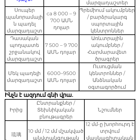
մարզադաշտեր
Սուպեր
Պրեմիում ակումբներ
ca 8 000 – 9
պանորամայի
/ բարձրակարգ
700 ԱՄՆ
ն պադել
սպորտային
դոլար
մարզադաշտ
կենտրոններ
Դասական
Առևտրային
պողպատե
7 500 – 9 700
ակումբներ /
շրջանակով
ԱՄՆ դոլար
Հարմարավետ
մարզադաշտ
ծրագրեր
Ուսուցման
Մեկ պադելի
6000–9500
կենտրոններ /
մարզադաշտ
ԱՄՆ դոլար
Անձնական
օգտագործում
Ինչն է ազդում գնի վրա.
Ընտրանքներ /
Իրից
Տեխնիկական
Նշումներ
բնութագրեր
12 մմ-ը խորհուրդ է
10 մմ / 12 մմ մշակված
տրվում
琉璃
անվտանգության
մասնագիտական