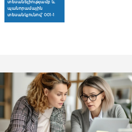
տեսանելիությամբ և
պանորամային
տեսանկյունով՝ 001-1