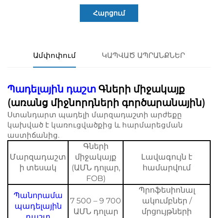
Հարցում
Ամփոփում
ԿԱՊՎԱԾ ԱՊՐԱՆՔՆԵՐ
Պադելային դաշտ
Գների միջակայք
(առանց միջնորդների գործարանային)
Ստանդարտ պադելի մարզադաշտի արժեքը
կախված է կառուցվածքից և հարմարեցման
աստիճանից.
Գների
Մարզադաշտ
միջակայք
Լավագույն է
ի տեսակ
(ԱՄՆ դոլար,
համարվում
FOB)
Պրոֆեսիոնալ
Պանորամա
7 500 – 9 700
ակումբներ /
պադելային
ԱՄՆ դոլար
մրցույթների
դաշտ