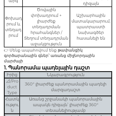
արգ
դիզայն
Ծովային
փոխադրում +
Աշխարհային
Փոխադ
լիարժեք
մատակարարում,
րում և
տեղադրման
պատրաստի
տեղադ
հրահանգներ /
նախագծեր
րում
Տեղում տեղադրման
հասանելի են
աջակցություն
👉 Մենք ապահովում ենք
թափանցիկ
գործարանային գներ՝ առանց միջնորդային
մարժայի
1.
Պանորամա պադելային դաշտ
Իրից
Նկարագրություն
📐/Pro
360° լիարժեք պանորամային պադելի
duct
մարզադաշտ
Type
Հատկ
Առանց շրջանակի պանորամային
ությու
ապակե դիզայն՝ լիարժեք 360°
ն
տեսանելիությամբ