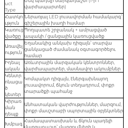
Մեկ պադելի մարզադաշտ (1-ի 1
uct
վարժապարտեր)
Type
Հատկո
Ներառյալ LED լուսավորման համակարգ՝
ւթյուն
գիշերային խաղի համար
Կառուց
Պողպատե շրջանակ + ամրացված
վածքը
ապակի / ցանցային կառուցվածք
Եղանակից անկախ դիզայն՝ տարվա
Առավել
ցանկացած ժամանակ օգտագործելու
ություն
համար
Իդեալ
Առևտրային մարզական կենտրոններ,
ական
վարժապարտեր, մասնավոր ակումբներ
Կենտր
Կոմպակտ դիզայն, էներգախնայող
ոնացա
լուսավորում, ճկուն տեղադրում, փոքր
ծ
տարածքի պահանջ
կետեր
Կիրառ
Անհատական վարժություններ, մարզում,
ման
փոքր մասշտաբի սպորտային օբյեկտներ
դեպք
Համապատասխան և ճկուն պադելի
Խմբագ
մարզադաշտ՝ մարզումների և