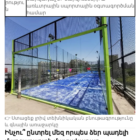
րությու
առևտրային սպորտային օգտագործման
ն
համար
👉
Ստացեք լրիվ տեխնիկական բնութագրությունը
և գնային առաջարկը
Ինչու՞ ընտրել մեզ որպես ձեր պադելի