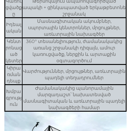
Կառու
Թերմոկայուն ապահովագործված
ցվածք
ապակի + ցինկապատված երկաթբետոնե
ը
շրջանակ
Մասնագիտական ակումբներ,
Իդեալ
սպորտային կենտրոններ, մրցույթներ,
ական
առևտրային նախագծեր
Կենտ
360° տեսանելիություն, ժամանակակից
րոնաց
առանց շրջանակի դիզայն, ամուր
ած
կառուցվածք, ներքին և արտաքին
կետեր
օգտագործում
Կիրա
Վարժություններ, մրցույթներ, առևտրային
ռման
պադելի տեղադրումներ
դեպք
Ժամանակակից պանորամային
Խմբա
մարզադաշտ՝ նախատեսված
գրությ
մասնագիտական և առևտրային պադելի
ուն
նախագծերի համար