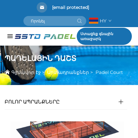
[email protected]
HY
Ստացեք գնային
առաջարկ
ՊԱԴԵԼԱՅԻՆ ԴԱՇՏ
Գլխավոր էջ
>
Արտադրանքներ
>
Padel Court
ԲՈԼՈՐ ԱՊՐԱՆՔՆԵՐԸ