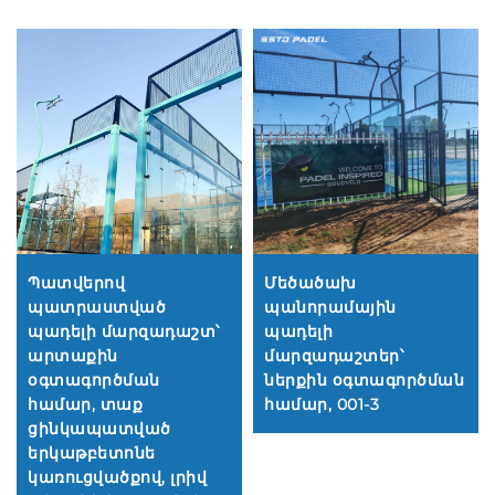
Պատվերով
Մեծածախ
պատրաստված
պանորամային
պադելի մարզադաշտ՝
պադելի
արտաքին
մարզադաշտեր՝
օգտագործման
ներքին օգտագործման
համար, տաք
համար, 001-3
ցինկապատված
երկաթբետոնե
կառուցվածքով, լրիվ