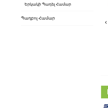
Երկակի Պադել Համար
Պադբոլ Համար