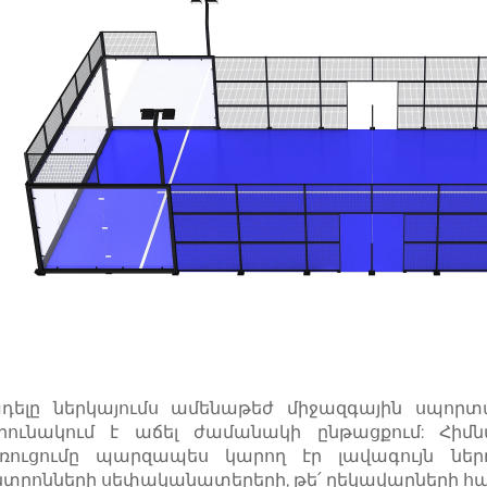
դելը ներկայումս ամենաթեժ միջազգային սպորտ
րունակում է աճել ժամանակի ընթացքում: Հիմնավ
ռուցումը պարզապես կարող էր լավագույն ներդ
նտրոնների սեփականատերերի, թե՛ ղեկավարների հա