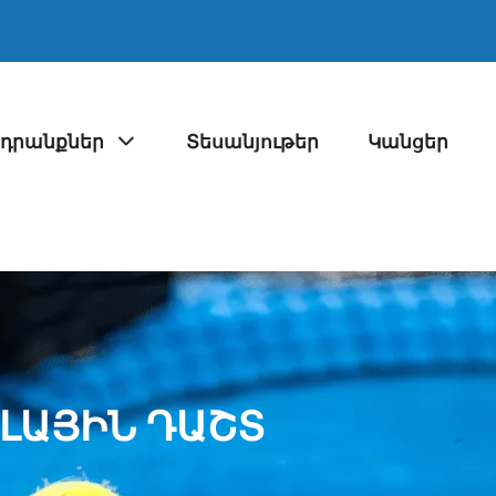
դրանքներ
Տեսանյութեր
Կանցեր
ԼԱՅԻՆ ԴԱՇՏ