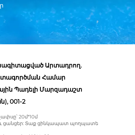
ար
նագիտացված Արտադրող.
գտագործման Համար
յին Պադելի Մարզադաշտ
), 001-2
ափսը՝ 20մ*10մ
և ցանցեր: Տաք ցինկապատ պողպատե