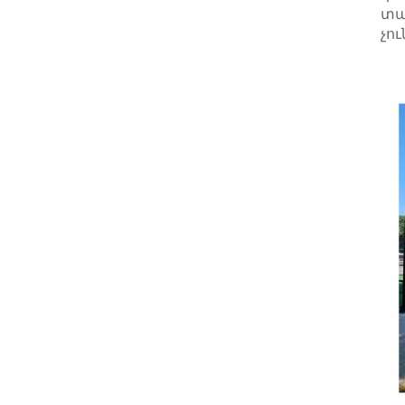
տա
չու