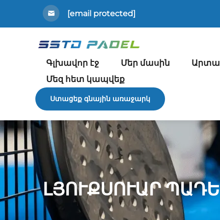
[email protected]
Գլխավոր էջ
Մեր մասին
Արտա
Մեզ հետ կապվեք
Ստացեք գնային առաջարկ
ԼՅՈՒՔՍՈՒԱՐ ՊԱԴԵ