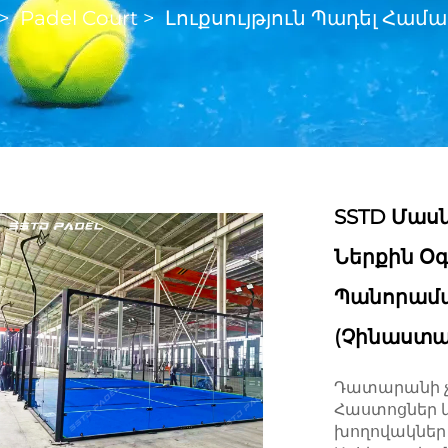
>
Padel Court
>
Լուքսույթյուն Պադել Համ
SSTD Մաս
Ներքին Օ
Պանորամա
(Չինաստան
Դատարանի չ
Հաստոցներ 
խողովակներ