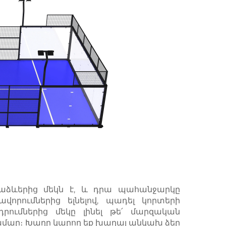
աձևերից մեկն է, և դրա պահանջարկը 
որումներից ելնելով, պադել կորտերի 
րումներից մեկը լինել թե՛ մարզական 
մար։ Խաղը կարող եք խաղալ անկախ ձեր 