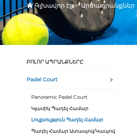
Գլխավոր էջ
>
Արտադրանքներ
ԲՈԼՈՐ ԱՊՐԱՆՔՆԵՐԸ
Padel Court
Panoramic Padel Court
Կլասիկ Պադել Համար
Լուքսույթյուն Պադել Համար
Պադել Համար Ատապով/Կապով