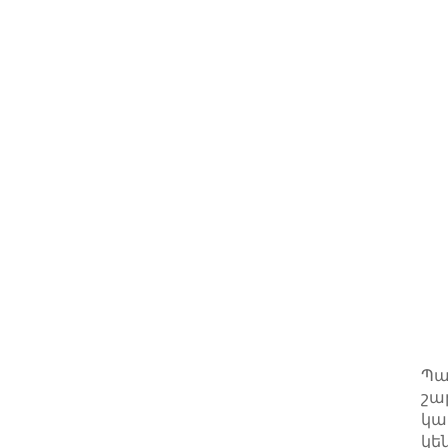
Պա
շա
կա
կե